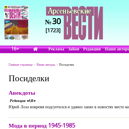
30
№
[1723]
16+
Реклама
ЗаКон
Редакция
Наши автор
Главная страница
Наши авторы
Посиделки
Посиделки
Анекдоты
Редакция «АВ»
Юрий Лоза вовремя подсуетился и удачно занял в новостях место к
Мода в период 1945-1985