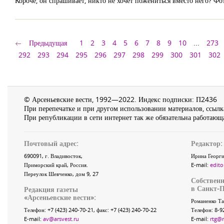
Короче, он спрашивает, никто не хочет пожениться вместо него? Фо
Предыдущая
1
2
3
4
5
6
7
8
9
10
...
273
292
293
294
295
296
297
298
299
300
301
302
© Арсеньевские вести, 1992—2022. Индекс подписки: П2436
При перепечатке и при другом использовании материалов, ссылка
При републикации в сети интернет так же обязательна работающа
Почтовый адрес:
Редактор:
690091
, г.
Владивосток
,
Ирина Георги
Приморский край
,
Россия
.
E-mail:
edito
Переулок Шевченко
, дом 9, 27
Собственн
в Санкт-П
Редакция газеты
«
Арсеньевские вести
»:
Романенко Та
Телефон:
+7 (423) 240-70-21
, факс:
+7 (423) 240-70-22
Телефон: 8-9
E-mail:
av@arsvest.ru
E-mail:
rtg@