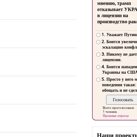
мнению, трамп
отказывает УКР
в лицензии на
производство рак
1. Уважает Путин
2. Боится увелич
эскалацию конфл
3. Никому не дает
лицензии.
4. Боится нападе
Украины на СШ
5. Просто у него 
поведения такая:
обещать и не сдел
Всего проголосовало
1 человек
Прошлые опросы
Наши проект