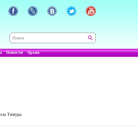
ы
Новости
Архив
озла Тимура.