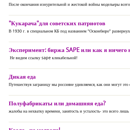
После окончания изнурительной и жестокой войны модельеры всего 
"Кукарача"для советских патриотов
В 1930 г. в специальном КБ под названием "Осконбюро" развернула
Эксперимент: биржа SAPE или как я ничего 
Не видим ссылку sape кликабельной!
Дикая еда
Путешествуя заграницу мы россияне удивляемся, как они могут это 
Полуфабрикаты или домашняя еда?
жалобы на нехватку времени, занятость и усталость- это всего лишь
Коала - не медведи!