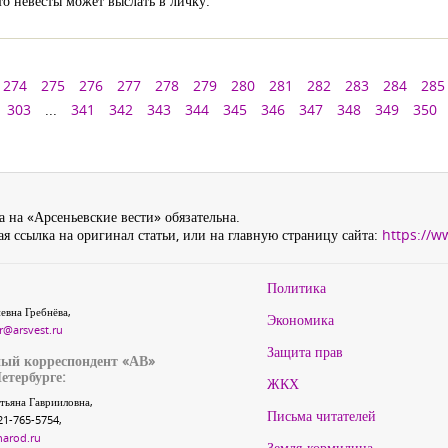
то невесты может выслать в личку.
274
275
276
277
278
279
280
281
282
283
284
285
303
...
341
342
343
344
345
346
347
348
349
350
 на «Арсеньевские вести» обязательна.
я ссылка на оригинал статьи, или на главную страницу сайта:
https://w
Политика
евна Гребнёва,
Экономика
r@arsvest.ru
Защита прав
ый корреспондент «АВ»
етербурге:
ЖКХ
тьяна Гаврииловна,
Письма читателей
21-765-5754,
narod.ru
Земля-кормилица