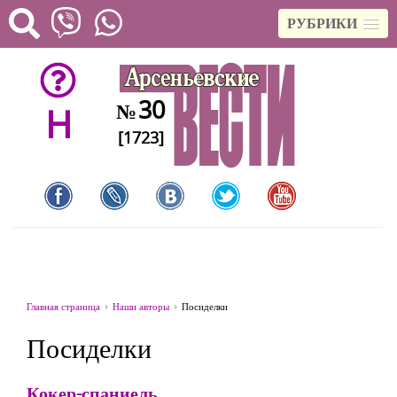
РУБРИКИ
30
№
H
[1723]
Главная страница
Наши авторы
Посиделки
Посиделки
Кокер-спаниель