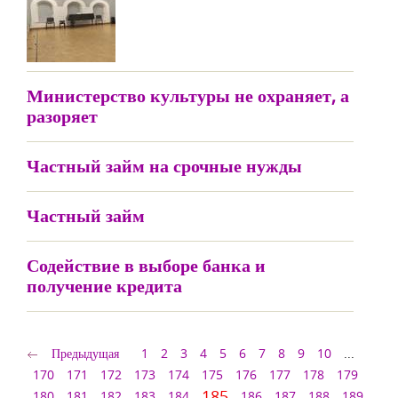
Министерство культуры не охраняет, а
разоряет
Частный займ на срочные нужды
Частный займ
Содействие в выборе банка и
получение кредита
Предыдущая
1
2
3
4
5
6
7
8
9
10
...
170
171
172
173
174
175
176
177
178
179
185
180
181
182
183
184
186
187
188
189