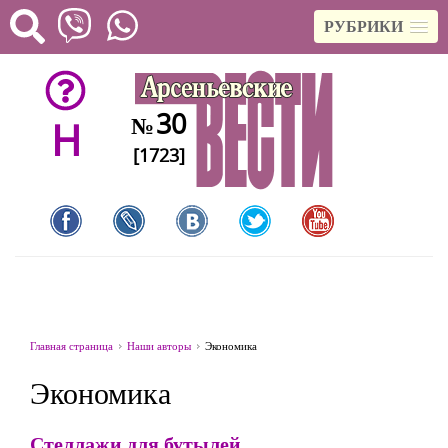
РУБРИКИ
30
№
H
[1723]
Главная страница
Наши авторы
Экономика
Экономика
Стеллажи для бутылей