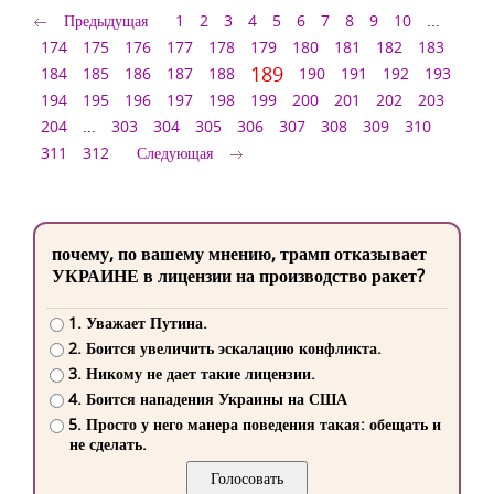
Предыдущая
1
2
3
4
5
6
7
8
9
10
...
174
175
176
177
178
179
180
181
182
183
189
184
185
186
187
188
190
191
192
193
194
195
196
197
198
199
200
201
202
203
204
...
303
304
305
306
307
308
309
310
311
312
Следующая
почему, по вашему мнению, трамп отказывает
УКРАИНЕ в лицензии на производство ракет?
1. Уважает Путина.
2. Боится увеличить эскалацию конфликта.
3. Никому не дает такие лицензии.
4. Боится нападения Украины на США
5. Просто у него манера поведения такая: обещать и
не сделать.