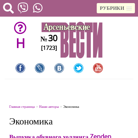
РУБРИКИ
30
№
H
[1723]
Главная страница
Наши авторы
Экономика
Экономика
Выручка обувного холдинга Zenden