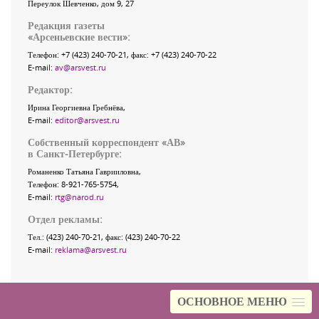
Переулок Шевченко
, дом 9, 27
Редакция газеты
«
Арсеньевские вести
»:
Телефон:
+7 (423) 240-70-21
, факс:
+7 (423) 240-70-22
E-mail:
av@arsvest.ru
Редактор:
Ирина Георгиевна Гребнёва,
E-mail:
editor@arsvest.ru
Собственный корреспондент «АВ»
в Санкт-Петербурге:
Романенко Татьяна Гаврииловна,
Телефон: 8-921-765-5754,
E-mail:
rtg@narod.ru
Отдел рекламы:
Тел.: (423) 240-70-21, факс: (423) 240-70-22
E-mail:
reklama@arsvest.ru
ОСНОВНОЕ МЕНЮ