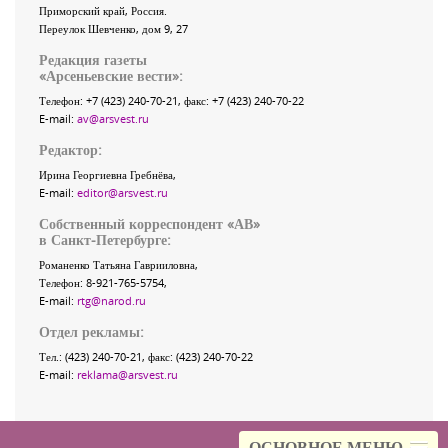
Приморский край
,
Россия
.
Переулок Шевченко
, дом 9, 27
Редакция газеты
«
Арсеньевские вести
»:
Телефон:
+7 (423) 240-70-21
, факс:
+7 (423) 240-70-22
E-mail:
av@arsvest.ru
Редактор:
Ирина Георгиевна Гребнёва,
E-mail:
editor@arsvest.ru
Собственный корреспондент «АВ»
в Санкт-Петербурге:
Романенко Татьяна Гаврииловна,
Телефон: 8-921-765-5754,
E-mail:
rtg@narod.ru
Отдел рекламы:
Тел.: (423) 240-70-21, факс: (423) 240-70-22
E-mail:
reklama@arsvest.ru
ОСНОВНОЕ МЕНЮ