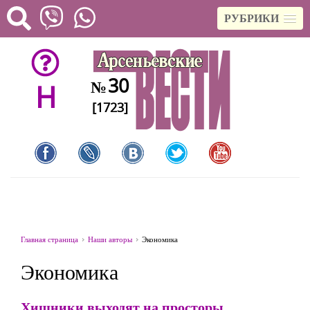
РУБРИКИ
30
№
H
[1723]
Главная страница
Наши авторы
Экономика
Экономика
Хищники выходят на просторы