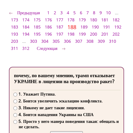
Предыдущая
1
2
3
4
5
6
7
8
9
10
...
173
174
175
176
177
178
179
180
181
182
188
183
184
185
186
187
189
190
191
192
193
194
195
196
197
198
199
200
201
202
203
...
303
304
305
306
307
308
309
310
311
312
Следующая
почему, по вашему мнению, трамп отказывает
УКРАИНЕ в лицензии на производство ракет?
1. Уважает Путина.
2. Боится увеличить эскалацию конфликта.
3. Никому не дает такие лицензии.
4. Боится нападения Украины на США
5. Просто у него манера поведения такая: обещать и
не сделать.