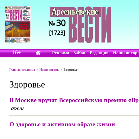
30
№
[1723]
16+
Реклама
ЗаКон
Редакция
Наши автор
Главная страница
Наши авторы
Здоровье
Здоровье
В Москве вручат Всероссийскую премию «Вре
cros.ru
О здоровье и активном образе жизни