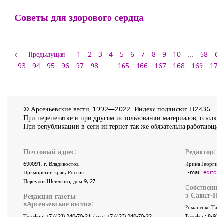
Советы для здорового сердца
Предыдущая
1
2
3
4
5
6
7
8
9
10
...
68
93
94
95
96
97
98
...
165
166
167
168
169
1
© Арсеньевские вести, 1992—2022. Индекс подписки: П2436
При перепечатке и при другом использовании материалов, ссылка
При републикации в сети интернет так же обязательна работающа
Почтовый адрес:
Редактор:
690091
, г.
Владивосток
,
Ирина Георги
Приморский край
,
Россия
.
E-mail:
edito
Переулок Шевченко
, дом 9, 27
Собственн
в Санкт-П
Редакция газеты
«
Арсеньевские вести
»:
Романенко Та
Телефон:
+7 (423) 240-70-21
, факс:
+7 (423) 240-70-22
Телефон: 8-9