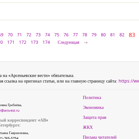
83
69
70
71
72
73
74
75
76
77
78
79
80
81
82
70
171
172
173
174
Следующая
 на «Арсеньевские вести» обязательна.
я ссылка на оригинал статьи, или на главную страницу сайта:
https://w
Политика
евна Гребнёва,
Экономика
r@arsvest.ru
Защита прав
ый корреспондент «АВ»
етербурге:
ЖКХ
тьяна Гаврииловна,
Письма читателей
21-765-5754,