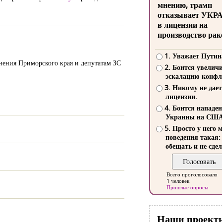
мнению, трамп
отказывает УКР
в лицензии на
производство рак
1. Уважает Путин
анения Приморского края и депутатам ЗС
2. Боится увелич
эскалацию конфл
3. Никому не дает
лицензии.
4. Боится нападе
Украины на СШ
5. Просто у него 
поведения такая:
обещать и не сдел
Всего проголосовало
1 человек
Прошлые опросы
Наши проект