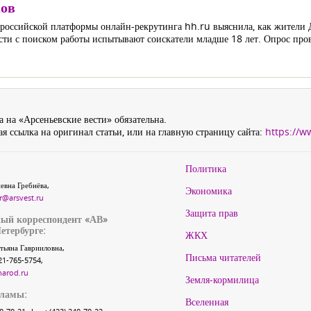
ков
оссийской платформы онлайн-рекрутинга hh.ru выяснила, как жители Д
ности с поиском работы испытывают соискатели младше 18 лет. Опрос про
 на «Арсеньевские вести» обязательна.
я ссылка на оригинал статьи, или на главную страницу сайта:
https://w
Политика
евна Гребнёва,
Экономика
r@arsvest.ru
Защита прав
ый корреспондент «АВ»
етербурге:
ЖКХ
тьяна Гаврииловна,
Письма читателей
21-765-5754,
narod.ru
Земля-кормилица
кламы:
Вселенная