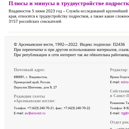
Плюсы и минусы в трудоустройстве подрост
Владивосток 5 июня 2023 год – Служба исследований крупнейшей р
края, относятся к трудоустройству подростков, а также какие слож
3157 российских соискателей.
© Арсеньевские вести, 1992—2022. Индекс подписки: П2436
При перепечатке и при другом использовании материалов, ссылка
При републикации в сети интернет так же обязательна работающа
Почтовый адрес:
Редактор:
690091
, г.
Владивосток
,
Ирина Георги
Приморский край
,
Россия
.
E-mail:
edito
Переулок Шевченко
, дом 9, 27
Собственн
в Санкт-П
Редакция газеты
«
Арсеньевские вести
»:
Романенко Та
Телефон:
+7 (423) 240-70-21
, факс:
+7 (423) 240-70-22
Телефон: 8-9
E-mail:
av@arsvest.ru
E-mail:
rtg@
Отдел ре