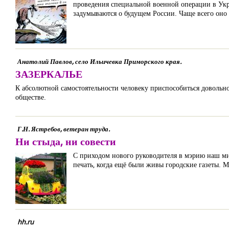
проведения специальной военной операции в Укр
задумываются о будущем России. Чаще всего оно
Анатолий Павлов, село Ильичевка Приморского края.
ЗАЗЕРКАЛЬЕ
К абсолютной самостоятельности человеку приспособиться довольно
обществе.
Г.Н. Ястребов, ветеран труда.
Ни стыда, ни совести
С приходом нового руководителя в мэрию наш ми
печать, когда ещё были живы городские газеты. М
hh.ru