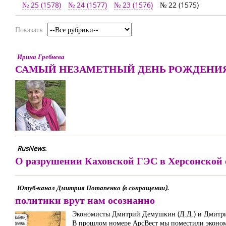
№ 25 (1578)
№ 24 (1577)
№ 23 (1576)
№ 22 (1575)
Показать
Ирина Гребнева
САМЫЙ НЕЗАМЕТНЫЙ ДЕНЬ РОЖДЕНИ
RusNews.
О разрушении Каховской ГЭС в Херсонской 
Ютуб-канал Дмитрия Потапенко (в сокращении).
политики врут нам осознанно
Экономисты Дмитрий Демушкин (Д.Д.) и Дмитри
В прошлом номере АрсВест мы поместили эконом