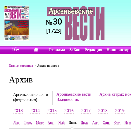
30
№
[1723]
16+
Реклама
ЗаКон
Редакция
Наши автор
Главная страница
Архив номеров
Архив
Арсеньевские вести
Архив старых но
Арсеньевские вести
Владивосток
(федеральная)
2013
2014
2015
2016
2017
2018
2019
Янв.
Февр.
Март
Апр.
Май
Июнь
Июль
Авг.
Сент.
Окт.
Ноя