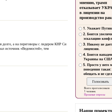
мнению, трамп
отказывает УКР
в лицензии на
производство рак
1. Уважает Путин
2. Боится увелич
эскалацию конфл
 долго, а на переговоры с лидером КНР Си
3. Никому не дает
зал источник «Ведомостей», тем
лицензии.
4. Боится нападе
Украины на СШ
5. Просто у него 
поведения такая:
обещать и не сдел
Всего проголосовало
1 человек
Прошлые опросы
Наши проект