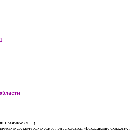
Я
области
й Потапенко (Д.П.)
ическую составляющую эфира под заголовком «Высасывание бюджета», т