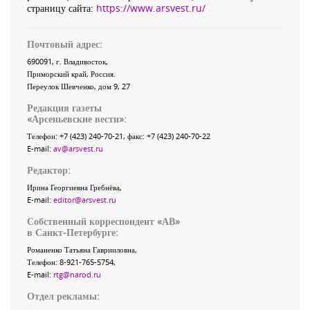
страницу сайта:
https://www.arsvest.ru/
Почтовый адрес:
690091
, г.
Владивосток
,
Приморский край
,
Россия
.
Переулок Шевченко
, дом 9, 27
Редакция газеты
«
Арсеньевские вести
»:
Телефон:
+7 (423) 240-70-21
, факс:
+7 (423) 240-70-22
E-mail:
av@arsvest.ru
Редактор:
Ирина Георгиевна Гребнёва,
E-mail:
editor@arsvest.ru
Собственный корреспондент «АВ»
в Санкт-Петербурге:
Романенко Татьяна Гаврииловна,
Телефон: 8-921-765-5754,
E-mail:
rtg@narod.ru
Отдел рекламы: