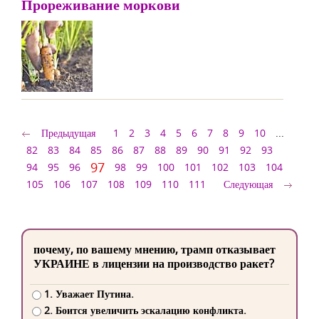
Прореживание моркови
Предыдущая
1
2
3
4
5
6
7
8
9
10
...
82
83
84
85
86
87
88
89
90
91
92
93
97
94
95
96
98
99
100
101
102
103
104
105
106
107
108
109
110
111
Следующая
почему, по вашему мнению, трамп отказывает
УКРАИНЕ в лицензии на производство ракет?
1. Уважает Путина.
2. Боится увеличить эскалацию конфликта.