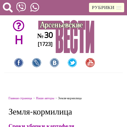
РУБРИКИ
30
№
H
[1723]
Главная страница
Наши авторы
Земля-кормилица
Земля-кормилица
Сроки уборки картофеля