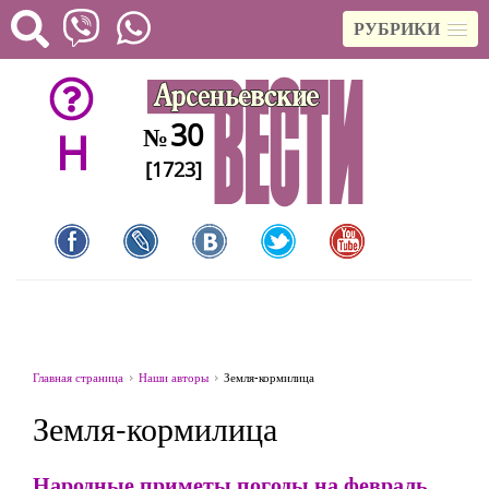
РУБРИКИ
30
№
H
[1723]
Главная страница
Наши авторы
Земля-кормилица
Земля-кормилица
Народные приметы погоды на февраль