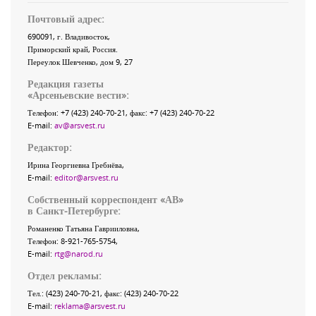
Почтовый адрес:
690091
, г.
Владивосток
,
Приморский край
,
Россия
.
Переулок Шевченко
, дом 9, 27
Редакция газеты
«
Арсеньевские вести
»:
Телефон:
+7 (423) 240-70-21
, факс:
+7 (423) 240-70-22
E-mail:
av@arsvest.ru
Редактор:
Ирина Георгиевна Гребнёва,
E-mail:
editor@arsvest.ru
Собственный корреспондент «АВ»
в Санкт-Петербурге:
Романенко Татьяна Гаврииловна,
Телефон: 8-921-765-5754,
E-mail:
rtg@narod.ru
Отдел рекламы:
Тел.: (423) 240-70-21, факс: (423) 240-70-22
E-mail:
reklama@arsvest.ru