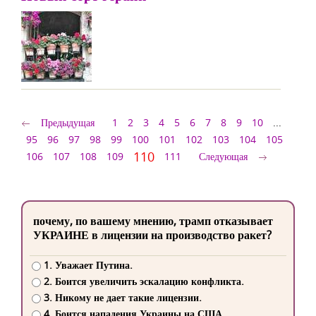
Предыдущая
1
2
3
4
5
6
7
8
9
10
...
95
96
97
98
99
100
101
102
103
104
105
110
106
107
108
109
111
Следующая
почему, по вашему мнению, трамп отказывает
УКРАИНЕ в лицензии на производство ракет?
1. Уважает Путина.
2. Боится увеличить эскалацию конфликта.
3. Никому не дает такие лицензии.
4. Боится нападения Украины на США