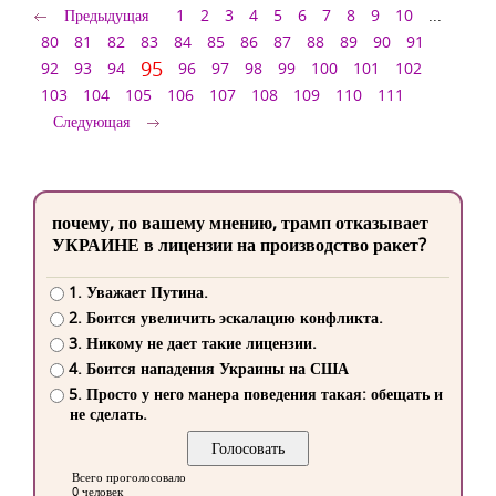
Предыдущая
1
2
3
4
5
6
7
8
9
10
...
80
81
82
83
84
85
86
87
88
89
90
91
95
92
93
94
96
97
98
99
100
101
102
103
104
105
106
107
108
109
110
111
Следующая
почему, по вашему мнению, трамп отказывает
УКРАИНЕ в лицензии на производство ракет?
1. Уважает Путина.
2. Боится увеличить эскалацию конфликта.
3. Никому не дает такие лицензии.
4. Боится нападения Украины на США
5. Просто у него манера поведения такая: обещать и
не сделать.
Всего проголосовало
0 человек