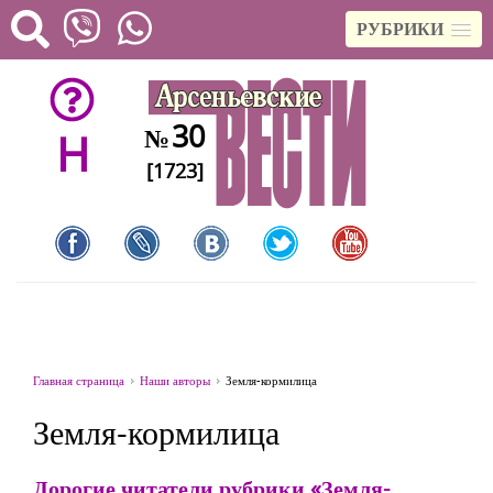
РУБРИКИ
30
№
H
[1723]
Главная страница
Наши авторы
Земля-кормилица
Земля-кормилица
Дорогие читатели рубрики «Земля-