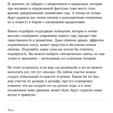
И, конечно, не забудьте о скворечниках и кормушках, которые
при желании и определенной фантазии тоже могут стать
яркими декоративными элементами сада. А птицы не только
будут радовать вас своим пением и разноцветным оперением,
но и помогут в борьбе с насекомыми-вредителями.
Важно подобрать подходящее освещение, которое и ночью
выгодно подчеркнет очарование вашего сада, придаст ему
таинственности и романтики. Даже обычное дерево, эффектно
подсвеченное снизу, может предстать в абсолютно новом
обличье. Подумайте, какие зоны вы хотели бы отметить,
подчеркнуть. Вы можете выбрать электрические лампы, но еще
лучше и экономнее – светильники на солнечных батареях.
Не стоит огорчаться, если ваш сад маленький, и вы не можете
воплотить все, что тут описано. На любом участке можно
создать уникальный по красоте островок. Каким бы ни был
ваш участок по размеру и рельефу, при его планировке
помните, что вы создаете его на долгие годы, и в тени
посаженных вами деревьев, может быть, будут отдыхать ваши
внуки и правнуки.
Теги: