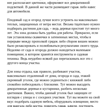
нее располагают цветники, оформляют все декоративной
подсветкой. В данной же части размещают гараж либо навес
для автомобиля.
Плодовый сад и огород лучше всего устроить на максимально
теплых, защищенных от ветра местах. Весьма тщательно нужно
подбирать растения для сада, – ведь деревья простоят тут много
лет. Эта зона должна быть удобна для работы. Прекрасно, если
там установлены скамеечки в затененных местах, чтобы в
перерыве между прополкой грядок либо сбором вишен можно
было релаксировать и полюбоваться результатами своего труда.
Недалеко от сада и огорода должно находиться маленькое
помещение, в котором хранятся инструменты и садовая
техника. Ведь неудобно всякий раз перетаскивать все это с
другого конца участка.
Для зоны отдыха, как правило, разбивают участок,
максимально отдаленный от дома, огорода и сада, этакий
укромный уголок, где можно уединиться с книжкой либо
спокойно побеседовать с близкими. Тут можно высадить
декоративные деревья и кустарники, разбить несколько
цветников. Важно, чтобы данный уголок был защищен от
взглядов с улицы и с соседних участков. Тут вы можете на свой
вкус подобрать садовую мебель, оборудовать освещение, место
для мангала либо костра, повесить гамак, качели, построить