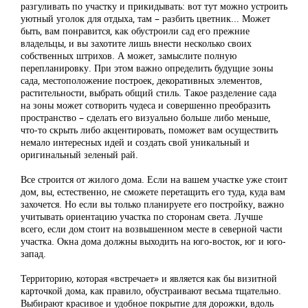
разгуливать по участку и прикидывать: вот тут можно устроить
уютный уголок для отдыха, там – разбить цветник... Может
быть, вам понравится, как обустроили сад его прежние
владельцы, и вы захотите лишь внести несколько своих
собственных штрихов. А может, замыслите полную
перепланировку. При этом важно определить будущие зоны
сада, местоположение построек, декоративных элементов,
растительности, выбрать общий стиль. Такое разделение сада
на зоны может сотворить чудеса и совершенно преобразить
пространство – сделать его визуально больше либо меньше,
что-то скрыть либо акцентировать, поможет вам осуществить
немало интересных идей и создать свой уникальный и
оригинальный зеленый рай.
Все строится от жилого дома. Если на вашем участке уже стоит
дом, вы, естественно, не сможете перетащить его туда, куда вам
захочется. Но если вы только планируете его постройку, важно
учитывать ориентацию участка по сторонам света. Лучше
всего, если дом стоит на возвышенном месте в северной части
участка. Окна дома должны выходить на юго-восток, юг и юго-
запад.
Территорию, которая «встречает» и является как бы визитной
карточкой дома, как правило, обустраивают весьма тщательно.
Выбирают красивое и удобное покрытие для дорожки, вдоль