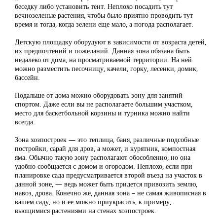
беседку либо установить тент. Неплохо посадить тут
вечнозеленые растения, чтобы было приятно проводить тут
время и тогда, когда зелени еще мало, а погода располагает.
Детскую площадку оборудуют в зависимости от возраста детей,
их предпочтений и пожеланий. Данная зона обязана быть
недалеко от дома, на просматриваемой территории. На ней
можно разместить песочницу, качели, горку, лесенки, домик,
бассейн.
Подальше от дома можно оборудовать зону для занятий
спортом. Даже если вы не располагаете большим участком,
место для баскетбольной корзины и турника можно найти
всегда.
Зона хозпостроек — это теплица, баня, различные подсобные
постройки, сарай для дров, а может, и курятник, компостная
яма. Обычно такую зону располагают обособленно, но она
удобно сообщается с домом и огородом. Неплохо, если при
планировке сада предусматривается второй въезд на участок в
данной зоне, — ведь может быть придется привозить землю,
навоз, дрова. Конечно же, данная зона – не самая живописная в
вашем саду, но и ее можно приукрасить, к примеру,
вьющимися растениями на стенах хозпостроек.