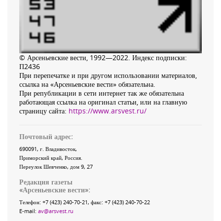
© Арсеньевские вести, 1992—2022. Индекс подписки:
П2436
При перепечатке и при другом использовании материалов,
ссылка на «Арсеньевские вести» обязательна.
При републикации в сети интернет так же обязательна
работающая ссылка на оригинал статьи, или на главную
страницу сайта:
https://www.arsvest.ru/
Почтовый адрес:
690091
, г.
Владивосток
,
Приморский край
,
Россия
.
Переулок Шевченко
, дом 9, 27
Редакция газеты
«
Арсеньевские вести
»:
Телефон:
+7 (423) 240-70-21
, факс:
+7 (423) 240-70-22
E-mail:
av@arsvest.ru