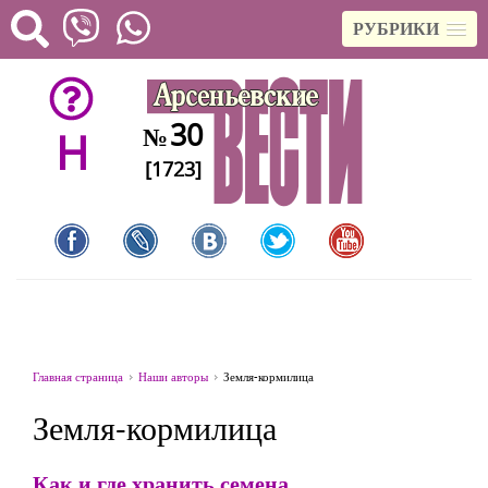
РУБРИКИ
30
№
H
[1723]
Главная страница
Наши авторы
Земля-кормилица
Земля-кормилица
Как и где хранить семена