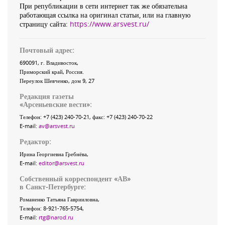
При републикации в сети интернет так же обязательна
работающая ссылка на оригинал статьи, или на главную
страницу сайта:
https://www.arsvest.ru/
Почтовый адрес:
690091
, г.
Владивосток
,
Приморский край
,
Россия
.
Переулок Шевченко
, дом 9, 27
Редакция газеты
«
Арсеньевские вести
»:
Телефон:
+7 (423) 240-70-21
, факс:
+7 (423) 240-70-22
E-mail:
av@arsvest.ru
Редактор:
Ирина Георгиевна Гребнёва,
E-mail:
editor@arsvest.ru
Собственный корреспондент «АВ»
в Санкт-Петербурге:
Романенко Татьяна Гаврииловна,
Телефон: 8-921-765-5754,
E-mail:
rtg@narod.ru