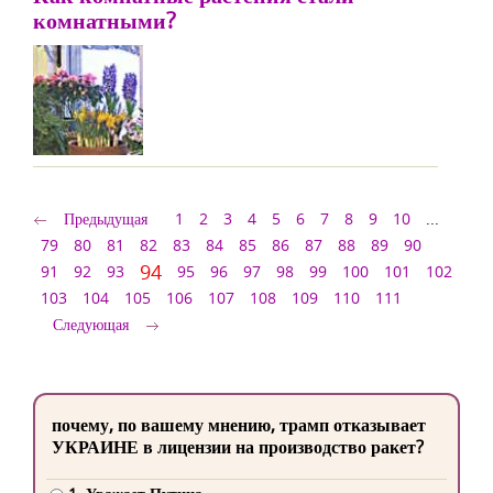
комнатными?
Предыдущая
1
2
3
4
5
6
7
8
9
10
...
79
80
81
82
83
84
85
86
87
88
89
90
94
91
92
93
95
96
97
98
99
100
101
102
103
104
105
106
107
108
109
110
111
Следующая
почему, по вашему мнению, трамп отказывает
УКРАИНЕ в лицензии на производство ракет?