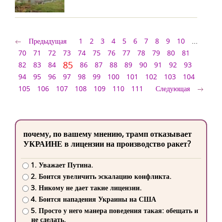
Предыдущая
1
2
3
4
5
6
7
8
9
10
...
70
71
72
73
74
75
76
77
78
79
80
81
85
82
83
84
86
87
88
89
90
91
92
93
94
95
96
97
98
99
100
101
102
103
104
105
106
107
108
109
110
111
Следующая
почему, по вашему мнению, трамп отказывает
УКРАИНЕ в лицензии на производство ракет?
1. Уважает Путина.
2. Боится увеличить эскалацию конфликта.
3. Никому не дает такие лицензии.
4. Боится нападения Украины на США
5. Просто у него манера поведения такая: обещать и
не сделать.