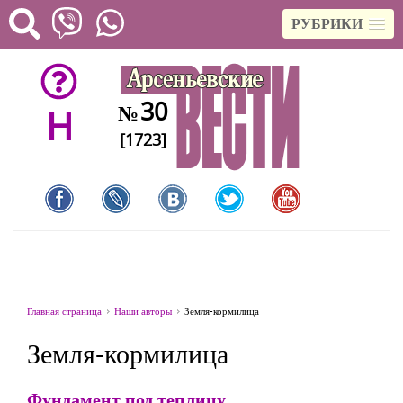
РУБРИКИ
30
№
H
[1723]
Главная страница
Наши авторы
Земля-кормилица
Земля-кормилица
Фундамент под теплицу