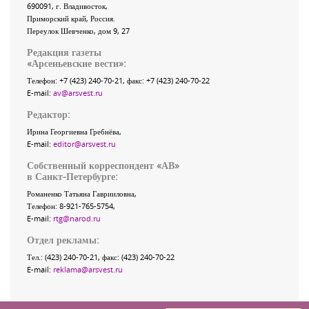
690091
, г.
Владивосток
,
Приморский край
,
Россия
.
Переулок Шевченко
, дом 9, 27
Редакция газеты
«
Арсеньевские вести
»:
Телефон:
+7 (423) 240-70-21
, факс:
+7 (423) 240-70-22
E-mail:
av@arsvest.ru
Редактор:
Ирина Георгиевна Гребнёва,
E-mail:
editor@arsvest.ru
Собственный корреспондент «АВ»
в Санкт-Петербурге:
Романенко Татьяна Гаврииловна,
Телефон: 8-921-765-5754,
E-mail:
rtg@narod.ru
Отдел рекламы:
Тел.: (423) 240-70-21, факс: (423) 240-70-22
E-mail:
reklama@arsvest.ru