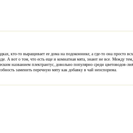
ках, кто-то выращивает ее дома на подоконнике, а где-то она просто всхо
уде. А вот о том, что есть еще и комнатная мята, знают не все. Между тем
еским названием плектрантус, довольно популярно среди цветоводов-люб
собность заменить перечную мяту как добавку в чай неоспорима.