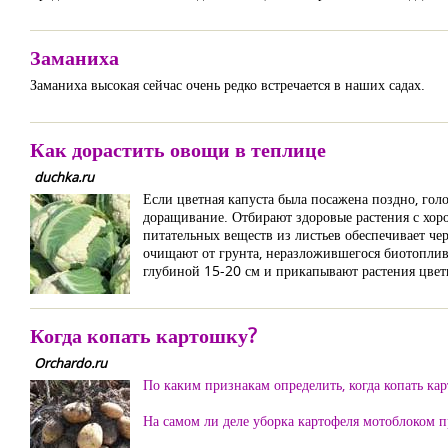
Заманиха
Заманиха высокая сейчас очень редко встречается в наших садах.
Как дорастить овощи в теплице
duchka.ru
Если цветная капуста была посажена поздно, голо
доращивание. Отбирают здоровые растения с хо
питательных веществ из листьев обеспечивает чер
очищают от грунта, неразложившегося биотоплива
глубиной 15-20 см и прикапывают растения цветн
Когда копать картошку?
Orchardo.ru
По каким признакам определить, когда копать ка
На самом ли деле уборка картофеля мотоблоком п