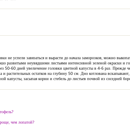
вки не успели завязаться и вырасти до начала заморозков, можно выкопат
рошо развитыми неувядшими листьями интенсивной зеленой окраски и го
ез 50-60 дней увеличение головки цветной капусты в 4-6 раз. Прежде че
 и растительных остатков на глубину 50 см. Дно котлована вскапывают,
ой капусты, засыпая корни и стебель до листьев почвой из соседней бор
ртофель?
роще, чем лопатой?