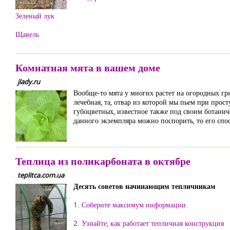
Зеленый лук
Щавель
Комнатная мята в вашем доме
jlady.ru
Вообще-то мята у многих растет на огородных гряд
лечебная, та, отвар из которой мы пьем при прост
губоцветных, известное также под своим ботанич
данного экземпляра можно поспорить, то его спо
Теплица из поликарбоната в октябре
teplitca.com.ua
Десять советов начинающим тепличникам
1. Соберите максимум информации
2. Узнайте, как работает тепличная конструкция