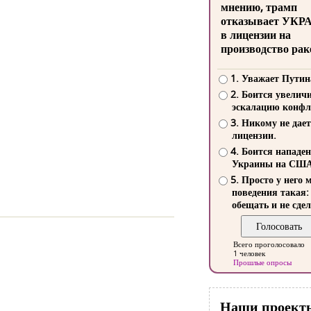
мнению, трамп
отказывает УКР
в лицензии на
производство рак
1. Уважает Путин
2. Боится увелич
эскалацию конфл
3. Никому не дает
лицензии.
4. Боится нападе
Украины на СШ
5. Просто у него 
поведения такая:
обещать и не сдел
Всего проголосовало
1 человек
Прошлые опросы
Наши проект