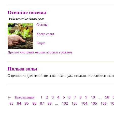
Осенние посевы
kak-svoimi-rukami.com
Салаты
Кресс-салат
Редис
Другие листовые овощи вторым урожаем
Польза золы
О ценности древесной золы написано уже столько, что кажется, ска
Предыдущая
1
2
3
4
5
6
7
8
9
10
...
58
83
84
85
86
87
88
...
102
103
104
105
106
1