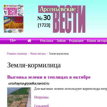
30
№
[1723]
16+
Реклама
ЗаКон
Редакция
Наши автор
Главная страница
Наши авторы
Земля-кормилица
Земля-кормилица
Выгонка зелени в теплицах в октябре
urozhayna-gryadka.narod.ru
Для выгонки зелени используют корнеплоды петру
Петрушка
Сельдерей