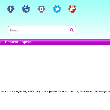
ы
Новости
Архив
шки и сельдерея, выборку лука репчатого и шалота, ложные луковицы лу