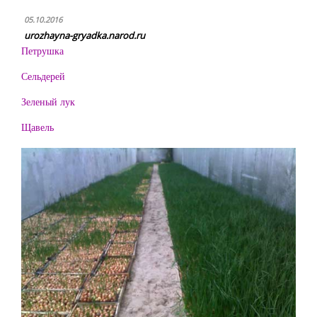
05.10.2016
urozhayna-gryadka.narod.ru
Петрушка
Сельдерей
Зеленый лук
Щавель