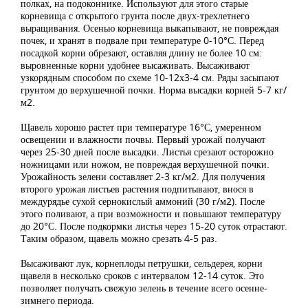
полках, на подоконнике. Используют для этого старые
корневища с открытого грунта после двух-трехлетнего
выращивания. Осенью корневища выкапывают, не повреждая
почек, и хранят в подвале при температуре 0-10°С. Перед
посадкой корни обрезают, оставляя длину не более 10 см:
выровненные корни удобнее высаживать. Высаживают
узкорядным способом по схеме 10-12х3-4 см. Ряды засыпают
грунтом до верхушечной почки. Норма высадки корней 5-7 кг/
м2.
Щавель хорошо растет при температуре 16°С, умеренном
освещении и влажности почвы. Первый урожай получают
через 25-30 дней после высадки. Листья срезают осторожно
ножницами или ножом, не повреждая верхушечной почки.
Урожайность зелени составляет 2-3 кг/м2. Для получения
второго урожая листьев растения подпитывают, внося в
междурядье сухой сернокислый аммоний (30 г/м2). После
этого поливают, а при возможности и повышают температуру
до 20°С. После подкормки листья через 15-20 суток отрастают.
Таким образом, щавель можно срезать 4-5 раз.
Высаживают лук, корнеплоды петрушки, сельдерея, корни
щавеля в несколько сроков с интервалом 12-14 суток. Это
позволяет получать свежую зелень в течение всего осенне-
зимнего периода.