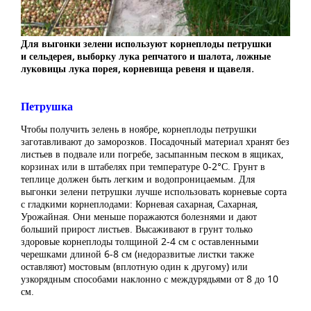
Для выгонки зелени используют корнеплоды петрушки
и сельдерея, выборку лука репчатого и шалота, ложные
луковицы лука порея, корневища ревеня и щавеля.
Петрушка
Чтобы получить зелень в ноябре, корнеплоды петрушки
заготавливают до заморозков. Посадочный материал хранят без
листьев в подвале или погребе, засыпанным песком в ящиках,
корзинах или в штабелях при температуре 0-2°С. Грунт в
теплице должен быть легким и водопроницаемым. Для
выгонки зелени петрушки лучше использовать корневые сорта
с гладкими корнеплодами: Корневая сахарная, Сахарная,
Урожайная. Они меньше поражаются болезнями и дают
больший прирост листьев. Высаживают в грунт только
здоровые корнеплоды толщиной 2-4 см с оставленными
черешками длиной 6-8 см (недоразвитые листки также
оставляют) мостовым (вплотную один к другому) или
узкорядным способами наклонно с междурядьями от 8 до 10
см.