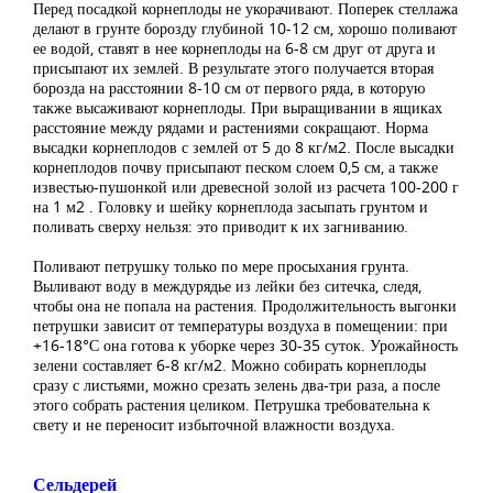
Перед посадкой корнеплоды не укорачивают. Поперек стеллажа
делают в грунте борозду глубиной 10-12 см, хорошо поливают
ее водой, ставят в нее корнеплоды на 6-8 см друг от друга и
присыпают их землей. В результате этого получается вторая
борозда на расстоянии 8-10 см от первого ряда, в которую
также высаживают корнеплоды. При выращивании в ящиках
расстояние между рядами и растениями сокращают. Норма
высадки корнеплодов с землей от 5 до 8 кг/м2. После высадки
корнеплодов почву присыпают песком слоем 0,5 см, а также
известью-пушонкой или древесной золой из расчета 100-200 г
на 1 м2 . Головку и шейку корнеплода засыпать грунтом и
поливать сверху нельзя: это приводит к их загниванию.
Поливают петрушку только по мере просыхания грунта.
Выливают воду в междурядье из лейки без ситечка, следя,
чтобы она не попала на растения. Продолжительность выгонки
петрушки зависит от температуры воздуха в помещении: при
+16-18°С она готова к уборке через 30-35 суток. Урожайность
зелени составляет 6-8 кг/м2. Можно собирать корнеплоды
сразу с листьями, можно срезать зелень два-три раза, а после
этого собрать растения целиком. Петрушка требовательна к
свету и не переносит избыточной влажности воздуха.
Сельдерей