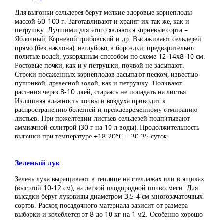
Для выгонки сельдерея берут мелкие здоровые корнеплоды
массой 60-100 г. Заготавливают и хранят их так же, как и
петрушку. Лучшими для этого являются корневые сорта –
Яблочный, Корневой грибовский и др. Высаживают сельдерей
прямо (без наклона), неглубоко, в бороздки, предварительно
политые водой, узкорядным способом по схеме 12-14х8-10 см.
Ростовые почки, как и у петрушки, почвой не засыпают.
Строки посаженных корнеплодов засыпают песком, известью-
пушонкой, древесной золой, как и петрушку. Поливают
растения через 8-10 дней, стараясь не попадать на листья.
Излишняя влажность почвы и воздуха приводит к
распространению болезней и преждевременному отмиранию
листьев. При пожелтении листьев сельдерей подпитывают
аммиачной селитрой (30 г на 10 л воды). Продолжительность
выгонки при температуре +18-20°С – 30-35 суток.
Зеленый лук
Зелень лука выращивают в теплице на стеллажах или в ящиках
(высотой 10-12 см), на легкой плодородной почвосмеси. Для
высадки берут луковицы диаметром 3,5-4 см многозачаточных
сортов. Расход посадочного материала зависит от размера
выборки и колеблется от 8 до 10 кг на 1 м2. Особенно хорошо