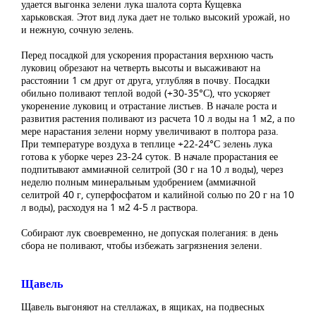
удается выгонка зелени лука шалота сорта Кущевка
харьковская. Этот вид лука дает не только высокий урожай, но
и нежную, сочную зелень.
Перед посадкой для ускорения прорастания верхнюю часть
луковиц обрезают на четверть высоты и высаживают на
расстоянии 1 см друг от друга, углубляя в почву. Посадки
обильно поливают теплой водой (+30-35°С), что ускоряет
укоренение луковиц и отрастание листьев. В начале роста и
развития растения поливают из расчета 10 л воды на 1 м2, а по
мере нарастания зелени норму увеличивают в полтора раза.
При температуре воздуха в теплице +22-24°С зелень лука
готова к уборке через 23-24 суток. В начале прорастания ее
подпитывают аммиачной селитрой (30 г на 10 л воды), через
неделю полным минеральным удобрением (аммиачной
селитрой 40 г, суперфосфатом и калийной солью по 20 г на 10
л воды), расходуя на 1 м2 4-5 л раствора.
Собирают лук своевременно, не допуская полегания: в день
сбора не поливают, чтобы избежать загрязнения зелени.
Щавель
Щавель выгоняют на стеллажах, в ящиках, на подвесных