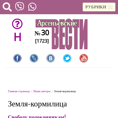
РУБРИКИ
30
№
H
[1723]
Главная страница
Наши авторы
Земля-кормилица
Земля-кормилица
Свободу подоконникам!