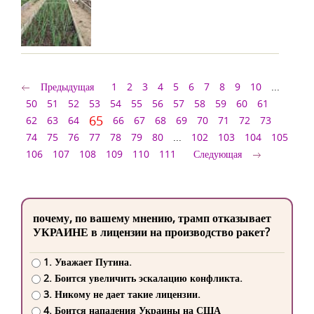
Предыдущая
1
2
3
4
5
6
7
8
9
10
...
50
51
52
53
54
55
56
57
58
59
60
61
65
62
63
64
66
67
68
69
70
71
72
73
74
75
76
77
78
79
80
...
102
103
104
105
106
107
108
109
110
111
Следующая
почему, по вашему мнению, трамп отказывает
УКРАИНЕ в лицензии на производство ракет?
1. Уважает Путина.
2. Боится увеличить эскалацию конфликта.
3. Никому не дает такие лицензии.
4. Боится нападения Украины на США