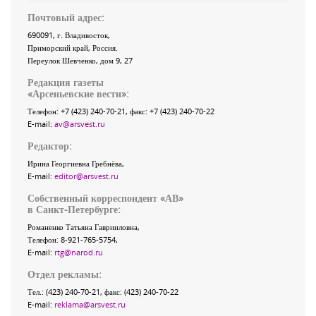
Почтовый адрес:
690091
, г.
Владивосток
,
Приморский край
,
Россия
.
Переулок Шевченко
, дом 9, 27
Редакция газеты
«
Арсеньевские вести
»:
Телефон:
+7 (423) 240-70-21
, факс:
+7 (423) 240-70-22
E-mail:
av@arsvest.ru
Редактор:
Ирина Георгиевна Гребнёва,
E-mail:
editor@arsvest.ru
Собственный корреспондент «АВ»
в Санкт-Петербурге:
Романенко Татьяна Гаврииловна,
Телефон: 8-921-765-5754,
E-mail:
rtg@narod.ru
Отдел рекламы:
Тел.: (423) 240-70-21, факс: (423) 240-70-22
E-mail:
reklama@arsvest.ru