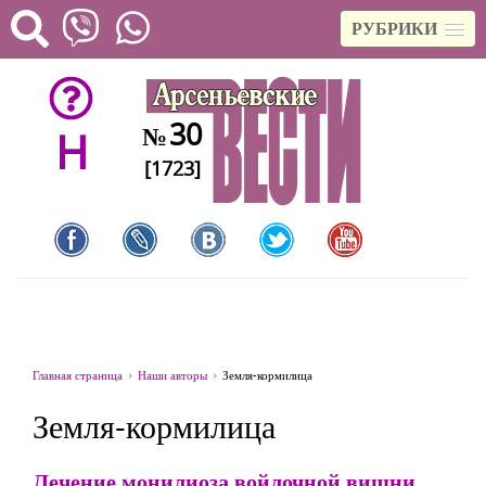
РУБРИКИ
30
№
H
[1723]
Главная страница
Наши авторы
Земля-кормилица
Земля-кормилица
Лечение монилиоза войлочной вишни