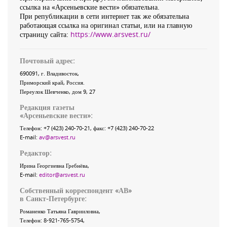
ссылка на «Арсеньевские вести» обязательна.
При републикации в сети интернет так же обязательна
работающая ссылка на оригинал статьи, или на главную
страницу сайта:
https://www.arsvest.ru/
Почтовый адрес:
690091
, г.
Владивосток
,
Приморский край
,
Россия
.
Переулок Шевченко
, дом 9, 27
Редакция газеты
«
Арсеньевские вести
»:
Телефон:
+7 (423) 240-70-21
, факс:
+7 (423) 240-70-22
E-mail:
av@arsvest.ru
Редактор:
Ирина Георгиевна Гребнёва,
E-mail:
editor@arsvest.ru
Собственный корреспондент «АВ»
в Санкт-Петербурге:
Романенко Татьяна Гаврииловна,
Телефон: 8-921-765-5754,