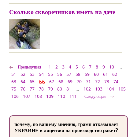
Сколько скворечников иметь на даче
Предыдущая
1
2
3
4
5
6
7
8
9
10
...
51
52
53
54
55
56
57
58
59
60
61
62
66
63
64
65
67
68
69
70
71
72
73
74
75
76
77
78
79
80
81
...
102
103
104
105
106
107
108
109
110
111
Следующая
почему, по вашему мнению, трамп отказывает
УКРАИНЕ в лицензии на производство ракет?