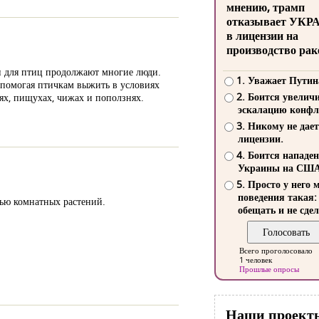
мнению, трамп
отказывает УКР
в лицензии на
производство рак
ки для птиц продолжают многие люди.
1. Уважает Путин
 помогая птичкам выжить в условиях
2. Боится увелич
рях, пищухах, чижах и поползнях.
эскалацию конфл
3. Никому не дает
лицензии.
4. Боится нападе
Украины на СШ
5. Просто у него 
поведения такая:
щью комнатных растений.
обещать и не сдел
Всего проголосовало
1 человек
Прошлые опросы
Наши проект