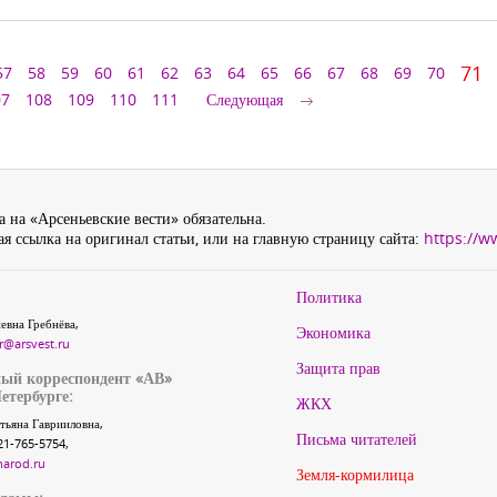
71
57
58
59
60
61
62
63
64
65
66
67
68
69
70
07
108
109
110
111
Следующая
 на «Арсеньевские вести» обязательна.
я ссылка на оригинал статьи, или на главную страницу сайта:
https://w
Политика
евна Гребнёва,
Экономика
r@arsvest.ru
Защита прав
ый корреспондент «АВ»
етербурге:
ЖКХ
тьяна Гаврииловна,
Письма читателей
21-765-5754,
narod.ru
Земля-кормилица