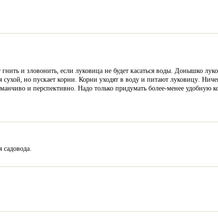
т гнить и зловонить, если луковица не будет касаться воды. Донышко л
я сухой, но пускает корни. Корни уходят в воду и питают луковицу. Ниче
заманчиво и перспективно. Надо только придумать более-менее удобную 
я садовода.