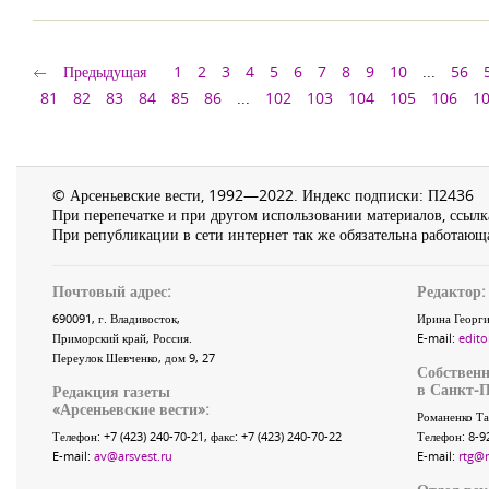
Предыдущая
1
2
3
4
5
6
7
8
9
10
...
56
81
82
83
84
85
86
...
102
103
104
105
106
1
© Арсеньевские вести, 1992—2022. Индекс подписки: П2436
При перепечатке и при другом использовании материалов, ссылка
При републикации в сети интернет так же обязательна работающа
Почтовый адрес:
Редактор:
690091
, г.
Владивосток
,
Ирина Георги
Приморский край
,
Россия
.
E-mail:
edito
Переулок Шевченко
, дом 9, 27
Собственн
в Санкт-П
Редакция газеты
«
Арсеньевские вести
»:
Романенко Та
Телефон:
+7 (423) 240-70-21
, факс:
+7 (423) 240-70-22
Телефон: 8-9
E-mail:
av@arsvest.ru
E-mail:
rtg@