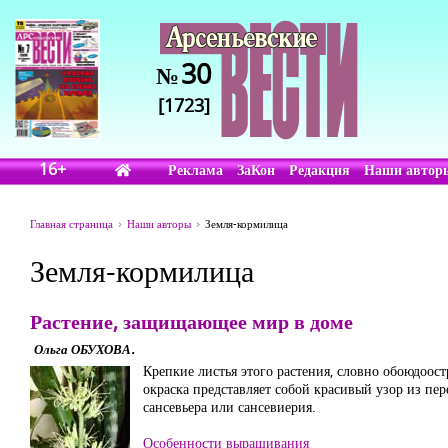
30
№
[1723]
16+
Реклама
ЗаКон
Редакция
Наши автор
Главная страница
Наши авторы
Земля-кормилица
Земля-кормилица
Растение, защищающее мир в доме
Ольга ОБУХОВА.
Крепкие листья этого растения, словно обоюдоостр
окраска представляет собой красивый узор из пе
сансевьера или сансевиерия.
Особенности выращивания