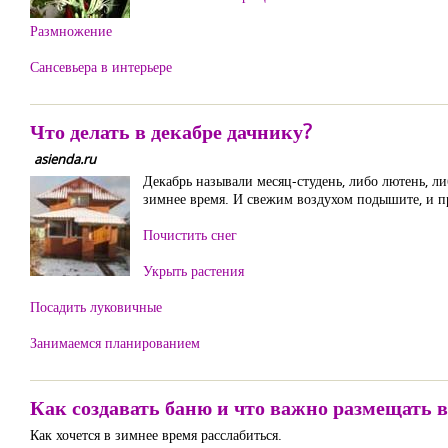
Размножение
Сансевьера в интерьере
Что делать в декабре дачнику?
asienda.ru
Декабрь называли месяц-студень, либо лютень, л
зимнее время. И свежим воздухом подышите, и про
Почистить снег
Укрыть растения
Посадить луковичные
Занимаемся планированием
Как создавать баню и что важно размещать в
Как хочется в зимнее время расслабиться.