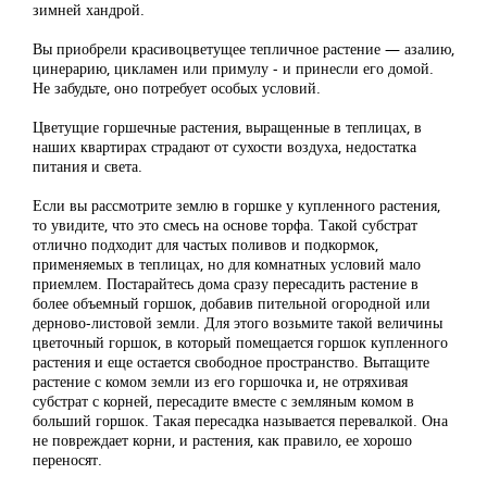
зимней хандрой.
Вы приобрели красивоцветущее тепличное растение — азалию,
цинерарию, цикламен или примулу - и принесли его домой.
Не забудьте, оно потребует особых условий.
Цветущие горшечные растения, выращенные в теплицах, в
наших квартирах страдают от сухости воздуха, недостатка
питания и света.
Если вы рассмотрите землю в горшке у купленного растения,
то увидите, что это смесь на основе торфа. Такой субстрат
отлично подходит для частых поливов и подкормок,
применяемых в теплицах, но для комнатных условий мало
приемлем. Постарайтесь дома сразу пересадить растение в
более объемный горшок, добавив пительной огородной или
дерново-листовой земли. Для этого возьмите такой величины
цветочный горшок, в который помещается горшок купленного
растения и еще остается свободное пространство. Вытащите
растение с комом земли из его горшочка и, не отряхивая
субстрат с корней, пересадите вместе с земляным комом в
больший горшок. Такая пересадка называется перевалкой. Она
не повреждает корни, и растения, как правило, ее хорошо
переносят.