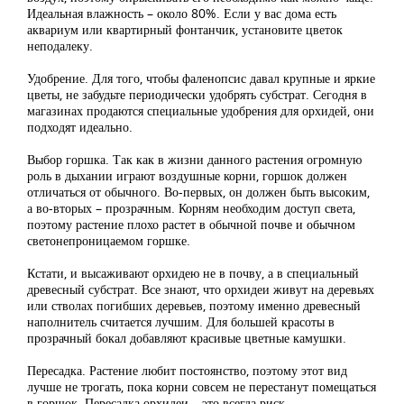
Идеальная влажность – около 80%. Если у вас дома есть
аквариум или квартирный фонтанчик, установите цветок
неподалеку.
Удобрение. Для того, чтобы фаленопсис давал крупные и яркие
цветы, не забудьте периодически удобрять субстрат. Сегодня в
магазинах продаются специальные удобрения для орхидей, они
подходят идеально.
Выбор горшка. Так как в жизни данного растения огромную
роль в дыхании играют воздушные корни, горшок должен
отличаться от обычного. Во-первых, он должен быть высоким,
а во-вторых – прозрачным. Корням необходим доступ света,
поэтому растение плохо растет в обычной почве и обычном
светонепроницаемом горшке.
Кстати, и высаживают орхидею не в почву, а в специальный
древесный субстрат. Все знают, что орхидеи живут на деревьях
или стволах погибших деревьев, поэтому именно древесный
наполнитель считается лучшим. Для большей красоты в
прозрачный бокал добавляют красивые цветные камушки.
Пересадка. Растение любит постоянство, поэтому этот вид
лучше не трогать, пока корни совсем не перестанут помещаться
в горшок. Пересадка орхидеи – это всегда риск.