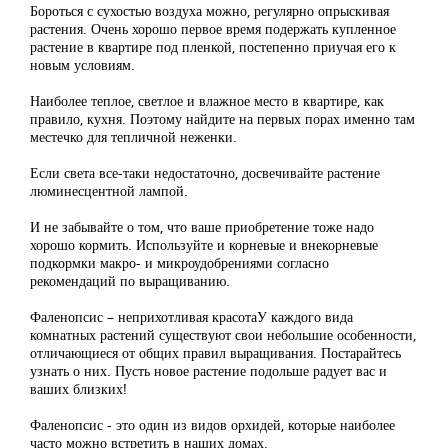
Бороться с сухостью воздуха можно, регулярно опрыскивая
растения. Очень хорошо первое время подержать купленное
растение в квартире под пленкой, постепенно приучая его к
новым условиям.
Наиболее теплое, светлое и влажное место в квартире, как
правило, кухня. Поэтому найдите на первых порах именно там
местечко для тепличной неженки.
Если света все-таки недостаточно, досвечивайте растение
люминесцентной лампой.
И не забывайте о том, что ваше приобретение тоже надо
хорошо кормить. Используйте и корневые и внекорневые
подкормки макро- и микроудобрениями согласно
рекомендаций по выращиванию.
Фаленопсис – неприхотливая красотаУ каждого вида
комнатных растений существуют свои небольшие особенности,
отличающиеся от общих правил выращивания. Постарайтесь
узнать о них. Пусть новое растение подольше радует вас и
ваших близких!
Фаленопсис - это один из видов орхидей, которые наиболее
часто можно встретить в наших домах.