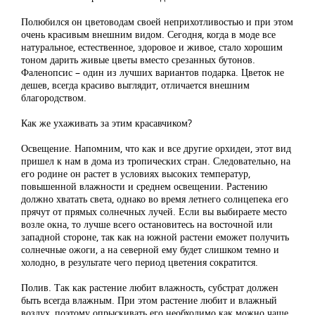
Полюбился он цветоводам своей неприхотливостью и при этом
очень красивым внешним видом. Сегодня, когда в моде все
натуральное, естественное, здоровое и живое, стало хорошим
тоном дарить живые цветы вместо срезанных бутонов.
Фаленопсис – один из лучших вариантов подарка. Цветок не
дешев, всегда красиво выглядит, отличается внешним
благородством.
Как же ухаживать за этим красавчиком?
Освещение. Напомним, что как и все другие орхидеи, этот вид
пришел к нам в дома из тропических стран. Следовательно, на
его родине он растет в условиях высоких температур,
повышенной влажности и среднем освещении. Растению
должно хватать света, однако во время летнего солнцепека его
прячут от прямых солнечных лучей. Если вы выбираете место
возле окна, то лучше всего остановитесь на восточной или
западной стороне, так как на южной растени еможет получить
солнечные ожоги, а на северной ему будет слишком темно и
холодно, в результате чего период цветения сократится.
Полив. Так как растение любит влажность, субстрат должен
быть всегда влажным. При этом растение любит и влажный
воздух, поэтому опрыскивать его необходимо как можно чаще.