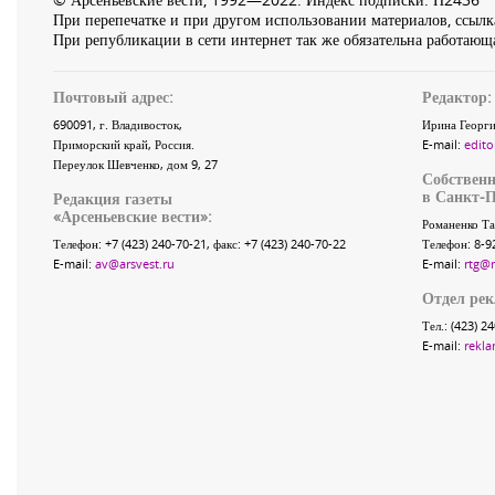
При перепечатке и при другом использовании материалов, ссылка
При републикации в сети интернет так же обязательна работающа
Почтовый адрес:
Редактор:
690091
, г.
Владивосток
,
Ирина Георги
Приморский край
,
Россия
.
E-mail:
edito
Переулок Шевченко
, дом 9, 27
Собственн
в Санкт-П
Редакция газеты
«
Арсеньевские вести
»:
Романенко Та
Телефон:
+7 (423) 240-70-21
, факс:
+7 (423) 240-70-22
Телефон: 8-9
E-mail:
av@arsvest.ru
E-mail:
rtg@
Отдел ре
Тел.: (423) 2
E-mail:
rekla