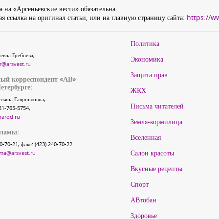
 на «Арсеньевские вести» обязательна.
я ссылка на оригинал статьи, или на главную страницу сайта:
https://w
Политика
евна Гребнёва,
Экономика
r@arsvest.ru
Защита прав
ый корреспондент «АВ»
етербурге:
ЖКХ
тьяна Гаврииловна,
Письма читателей
21-765-5754,
narod.ru
Земля-кормилица
кламы:
Вселенная
40-70-21, факс: (423) 240-70-22
Салон красоты
ma@arsvest.ru
Вкусные рецепты
Спорт
АВтобан
Здоровье