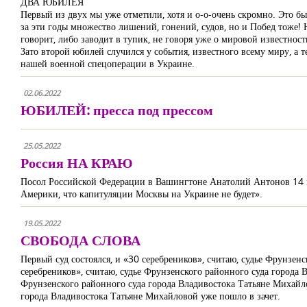
ДВА ЮБИЛЕЯ
Первый из двух мы уже отметили, хотя и о-о-очень скромно. Это 
за эти годы множество лишений, гонений, судов, но и Побед тоже!
говорит, либо заводит в тупик, не говоря уже о мировой известност
Зато второй юбилей случился у события, известного всему миру, а 
нашей военной спецоперации в Украине.
02.06.2022
ЮБИЛЕЙ: пресса под прессом
25.05.2022
Россия НА КРАЮ
Посол Российской Федерации в Вашингтоне Анатолий Антонов 14 м
Америки, что капитуляции Москвы на Украине не будет».
19.05.2022
СВОБОДА СЛОВА
Первый суд состоялся, и «30 серебреников», считаю, судье Фрунзен
серебреников», считаю, судье Фрунзенского районного суда города 
Фрунзенского районного суда города Владивостока Татьяне Михайло
города Владивостока Татьяне Михайловой уже пошло в зачет.