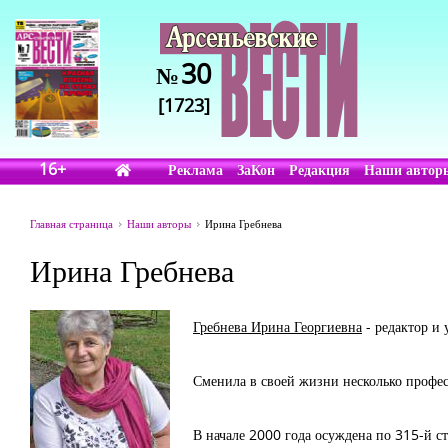
30
№
[1723]
16+
Реклама
ЗаКон
Редакция
Наши автор
Главная страница
Наши авторы
Ирина Гребнева
Ирина Гребнева
Гребнева Ирина Георгиевна
- редактор и 
Сменила в своей жизни несколько професс
В начале 2000 года осуждена по 315-й с