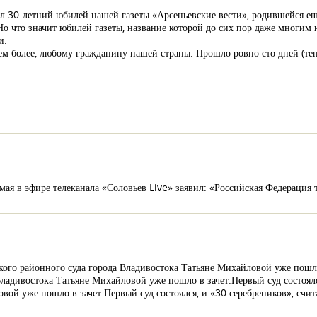
был 30-летний юбилей нашей газеты «Арсеньевские вести», родившейся 
 Но что значит юбилей газеты, название которой до сих пор даже многим
и.
тем более, любому гражданину нашей страны. Прошло ровно сто дней (теп
ая в эфире телеканала «Соловьев Live» заявил: «Российская Федерация
ского районного суда города Владивостока Татьяне Михайловой уже пошло
Владивостока Татьяне Михайловой уже пошло в зачет.Первый суд состоялся
вой уже пошло в зачет.Первый суд состоялся, и «30 серебреников», счит