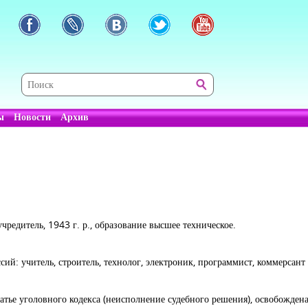
ы
Новости
Архив
учредитель, 1943 г. р., образование высшее техническое.
ий: учитель, строитель, технолог, электроник, программист, коммерсант 
татье уголовного кодекса (неисполнение судебного решения), освобожден