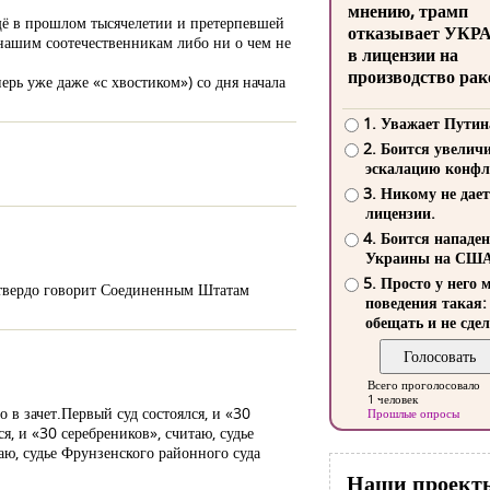
мнению, трамп
ещё в прошлом тысячелетии и претерпевшей
отказывает УКР
 нашим соотечественникам либо ни о чем не
в лицензии на
производство рак
ерь уже даже «с хвостиком») со дня начала
1. Уважает Путин
2. Боится увелич
эскалацию конфл
3. Никому не дает
лицензии.
4. Боится нападе
Украины на СШ
5. Просто у него 
 твердо говорит Соединенным Штатам
поведения такая:
обещать и не сдел
Всего проголосовало
1 человек
 в зачет.Первый суд состоялся, и «30
Прошлые опросы
, и «30 серебреников», считаю, судье
аю, судье Фрунзенского районного суда
Наши проект