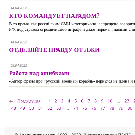
14.04.2022
КТО КОМАНДУЕТ ПАРАДОМ?
В то время, как российским СМИ категорически запрещено говори
РФ, под страхом огромнейшего штрафа и даже тюрьмы, главный спик
14.04.2022
ОТДЕЛЯЙТЕ ПРАВДУ ОТ ЛЖИ
08.04.2022
Работа над ошибками
«Автор фразы про «русский военный корабль» вернулся из плена и 
Предыдущая
1
2
3
4
5
6
7
8
9
10
...
23
48
49
50
51
52
53
...
74
75
76
77
78
79
80
© Арсеньевские вести, 1992—2022. Индекс подписки: П2436