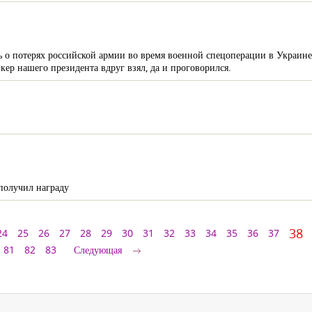
ть о потерях российской армии во время военной спецоперации в Украи
ер нашего президента вдруг взял, да и проговорился.
получил награду
38
24
25
26
27
28
29
30
31
32
33
34
35
36
37
81
82
83
Следующая