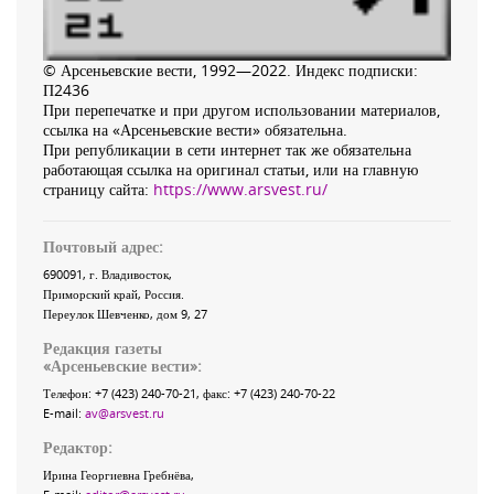
© Арсеньевские вести, 1992—2022. Индекс подписки:
П2436
При перепечатке и при другом использовании материалов,
ссылка на «Арсеньевские вести» обязательна.
При републикации в сети интернет так же обязательна
работающая ссылка на оригинал статьи, или на главную
страницу сайта:
https://www.arsvest.ru/
Почтовый адрес:
690091
, г.
Владивосток
,
Приморский край
,
Россия
.
Переулок Шевченко
, дом 9, 27
Редакция газеты
«
Арсеньевские вести
»:
Телефон:
+7 (423) 240-70-21
, факс:
+7 (423) 240-70-22
E-mail:
av@arsvest.ru
Редактор:
Ирина Георгиевна Гребнёва,