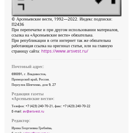
© Арсеньевские вести, 1992—2022. Индекс подписки:
П2436
При перепечатке и при другом использовании материалов,
ссылка на «Арсеньевские вести» обязательна.
При републикации в сети интернет так же обязательна
работающая ссылка на оригинал статьи, или на главную
страницу сайта:
https://www.arsvest.ru/
Почтовый адрес:
690091
, г.
Владивосток
,
Приморский край
,
Россия
.
Переулок Шевченко
, дом 9, 27
Редакция газеты
«
Арсеньевские вести
»:
Телефон:
+7 (423) 240-70-21
, факс:
+7 (423) 240-70-22
E-mail:
av@arsvest.ru
Редактор:
Ирина Георгиевна Гребнёва,