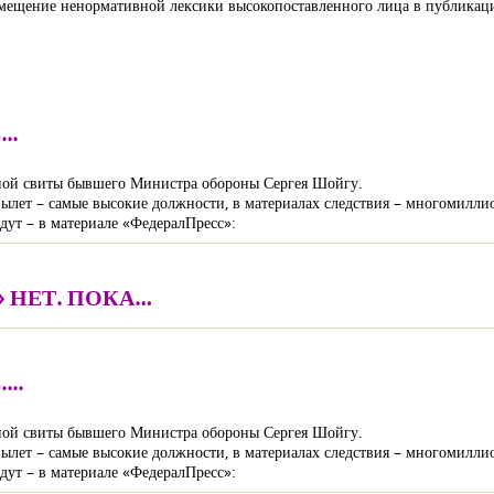
размещение ненормативной лексики высокопоставленного лица в публика
..
нной свиты бывшего Министра обороны Сергея Шойгу.
а вылет – самые высокие должности, в материалах следствия – многомилл
дут – в материале «ФедералПресс»:
 НЕТ. ПОКА…
..
нной свиты бывшего Министра обороны Сергея Шойгу.
а вылет – самые высокие должности, в материалах следствия – многомилл
дут – в материале «ФедералПресс»: