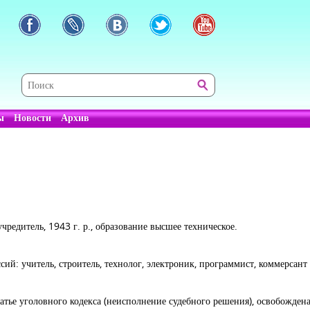
ы
Новости
Архив
учредитель, 1943 г. р., образование высшее техническое.
ий: учитель, строитель, технолог, электроник, программист, коммерсант 
татье уголовного кодекса (неисполнение судебного решения), освобожден