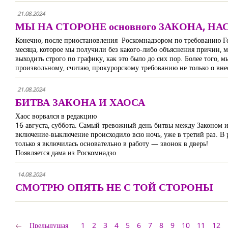
21.08.2024
МЫ НА СТОРОНЕ основного ЗАКОНА, Н
Конечно, после приостановления Роскомнадзором по требованию Ген
месяца, которое мы получили без какого-либо объяснения причин, 
выходить строго по графику, как это было до сих пор. Более того, 
произвольному, считаю, прокурорскому требованию не только о вн
21.08.2024
БИТВА ЗАКОНА И ХАОСА
Хаос ворвался в редакцию
16 августа, суббота. Самый тревожный день битвы между Законом и 
включение-выключение происходило всю ночь, уже в третий раз. В р
только я включилась основательно в работу — звонок в дверь!
Появляется дама из Роскомнадзо
14.08.2024
СМОТРЮ ОПЯТЬ НЕ С ТОЙ СТОРОНЫ
Предыдущая
1
2
3
4
5
6
7
8
9
10
11
12