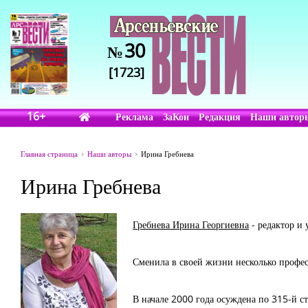
30
№
[1723]
16+
Реклама
ЗаКон
Редакция
Наши автор
Главная страница
Наши авторы
Ирина Гребнева
Ирина Гребнева
Гребнева Ирина Георгиевна
- редактор и 
Сменила в своей жизни несколько професс
В начале 2000 года осуждена по 315-й с