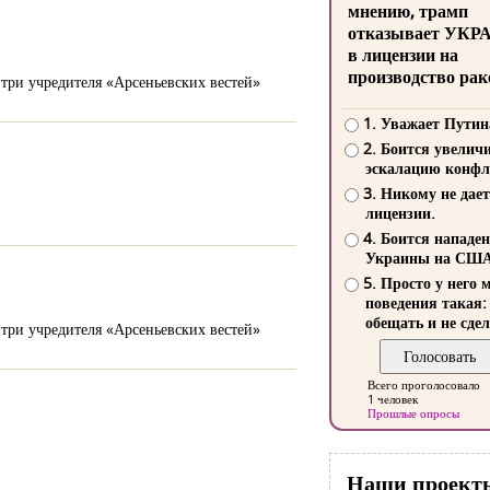
мнению, трамп
отказывает УКР
в лицензии на
производство рак
 три учредителя «Арсеньевских вестей»
1. Уважает Путин
2. Боится увелич
эскалацию конфл
3. Никому не дает
лицензии.
4. Боится нападе
Украины на СШ
5. Просто у него 
поведения такая:
обещать и не сдел
 три учредителя «Арсеньевских вестей»
Всего проголосовало
1 человек
Прошлые опросы
Наши проект