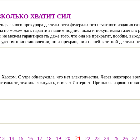
АСКОЛЬКО ХВАТИТ СИЛ
ерального прокурора деятельности федерального печатного издания газ
мы не можем дать гарантии нашим подписчикам и покупателям газеты в р
мы не можем гарантировать даже того, что она не прекратит, вообще, вых
есуденом приостановлении, но и прекращении нашей газетной деятельнос
Хаосом. С утра обнаружила, что нет электричества. Через некоторое врем
езультате, техника кокнулась, и исчез Интернет. Пришлось изрядно пово
21
13
14
15
16
17
18
19
20
22
23
24
25
26
27