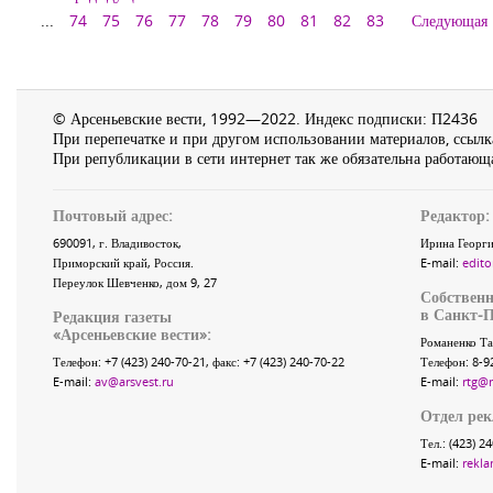
...
74
75
76
77
78
79
80
81
82
83
Следующая
© Арсеньевские вести, 1992—2022. Индекс подписки: П2436
При перепечатке и при другом использовании материалов, ссылка
При републикации в сети интернет так же обязательна работающа
Почтовый адрес:
Редактор:
690091
, г.
Владивосток
,
Ирина Георги
Приморский край
,
Россия
.
E-mail:
edito
Переулок Шевченко
, дом 9, 27
Собственн
в Санкт-П
Редакция газеты
«
Арсеньевские вести
»:
Романенко Та
Телефон:
+7 (423) 240-70-21
, факс:
+7 (423) 240-70-22
Телефон: 8-9
E-mail:
av@arsvest.ru
E-mail:
rtg@
Отдел ре
Тел.: (423) 2
E-mail:
rekla