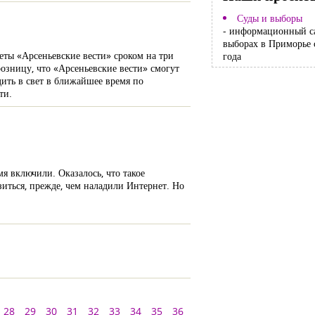
Суды и выборы
- информационный с
выборах в Приморье 
еты «Арсеньевские вести» сроком на три
года
озницу, что «Арсеньевские вести» смогут
одить в свет в ближайшее время по
ти.
я включили. Оказалось, что такое
зиться, прежде, чем наладили Интернет. Но
28
29
30
31
32
33
34
35
36