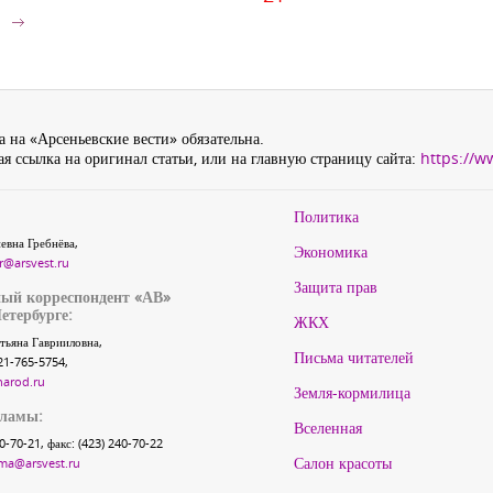
 на «Арсеньевские вести» обязательна.
я ссылка на оригинал статьи, или на главную страницу сайта:
https://w
Политика
евна Гребнёва,
Экономика
r@arsvest.ru
Защита прав
ый корреспондент «АВ»
етербурге:
ЖКХ
тьяна Гаврииловна,
Письма читателей
21-765-5754,
narod.ru
Земля-кормилица
кламы:
Вселенная
40-70-21, факс: (423) 240-70-22
Салон красоты
ma@arsvest.ru