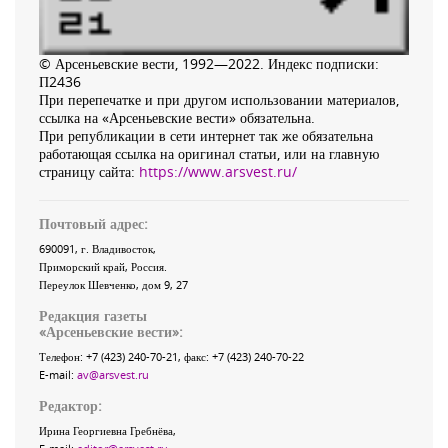
© Арсеньевские вести, 1992—2022. Индекс подписки:
П2436
При перепечатке и при другом использовании материалов,
ссылка на «Арсеньевские вести» обязательна.
При републикации в сети интернет так же обязательна
работающая ссылка на оригинал статьи, или на главную
страницу сайта:
https://www.arsvest.ru/
Почтовый адрес:
690091
, г.
Владивосток
,
Приморский край
,
Россия
.
Переулок Шевченко
, дом 9, 27
Редакция газеты
«
Арсеньевские вести
»:
Телефон:
+7 (423) 240-70-21
, факс:
+7 (423) 240-70-22
E-mail:
av@arsvest.ru
Редактор:
Ирина Георгиевна Гребнёва,