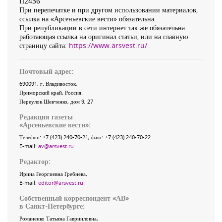
П2436
При перепечатке и при другом использовании материалов,
ссылка на «Арсеньевские вести» обязательна.
При републикации в сети интернет так же обязательна
работающая ссылка на оригинал статьи, или на главную
страницу сайта:
https://www.arsvest.ru/
Почтовый адрес:
690091
, г.
Владивосток
,
Приморский край
,
Россия
.
Переулок Шевченко
, дом 9, 27
Редакция газеты
«
Арсеньевские вести
»:
Телефон:
+7 (423) 240-70-21
, факс:
+7 (423) 240-70-22
E-mail:
av@arsvest.ru
Редактор:
Ирина Георгиевна Гребнёва,
E-mail:
editor@arsvest.ru
Собственный корреспондент «АВ»
в Санкт-Петербурге:
Романенко Татьяна Гаврииловна,