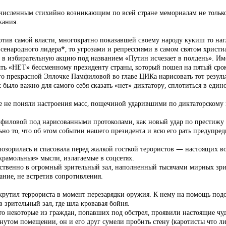
очисленным стихийно возникающим по всей стране мемориалам не только 
жания.
тив самой власти, многократно показавшей своему народу кукиш то на
всенародного лидера*, то угрозами и репрессиями в самом святом хрис
ь в избирательную акцию под названием «Путин исчезает в полдень». Им
ать «НЕТ» бессменному президенту страны, который пошел на пятый срок
 прекрасной Эллочке Памфиловой во главе ЦИКа нарисовать тот результа
ло важно для самого себя сказать «нет» диктатору, сплотиться в единое 
зве не поняли настроения масс, пощечиной ударившими по диктаторскому
филовой под нарисованными протоколами, как новый удар по престижу в
но то, что об этом событии нашего президента и всю его рать предупред
озорилась и спасовала перед жалкой госткой терористов — настоящих во
крамольные» мысли, излагаемые в соцсетях.
ятственно в огромный зрительный зал, наполненный тысячами мирных зри
ание, не встретив сопротивления.
скрутил террориста в момент перезарядки оружия. К нему на помощь под
 зрительный зал, где шла кровавая бойня.
что некоторые из граждан, попавших под обстрел, проявили настоящие чу
нутом помещении, он и его друг сумели пробить стену (каротисты что ли