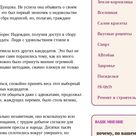
Земля-кормилица
унцова. Не успела она объявить о своем
 это был первый звоночек о недовольстве
Вселенная
сбра подписей, но, полагаю, граждане
Салон красоты
Вкусные рецепты
 Борис Надеждин, получив доступ к сбору
идата. Люди с удовольствием стояли в
Спорт
тмила всех других кандидатов. Это был не
АВтобан
не сами поразились тому, как их много.
м можно было отринуть мнение огромной
Здоровье
ычными методами, смачно плюнув не только
Посиделки
ься, спокойно принять весь этот выборный
Hi-tech
ных кандидатов.
сти общаться даже с адвокатами, продолжал
Ремонт и строитель
ан, жаждущих перемен, было столь велико,
мально незаметным, оно всколыхнуло всю
ощания, с трудом добытое согласие для
ВАШЕ МНЕНИЕ
анием прессы и народа. Десятки тысяч
новь сплотились вокруг умершего, но
почему, по вашем