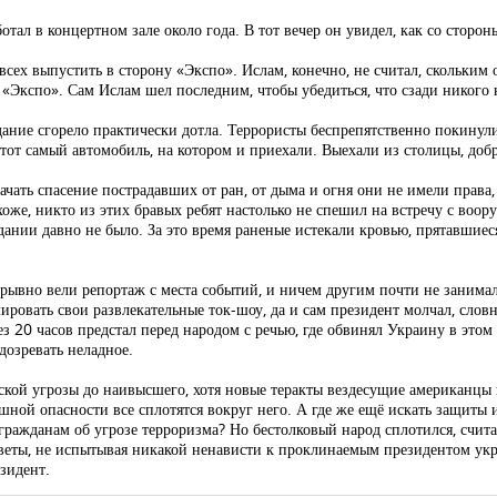
ал в концертном зале около года. В тот вечер он увидел, как со сторон
всех выпустить в сторону «Экспо». Ислам, конечно, не считал, скольким 
 «Экспо». Сам Ислам шел последним, чтобы убедиться, что сзади никого 
ание сгорело практически дотла. Террористы беспрепятственно покинули
 тот самый автомобиль, на котором и приехали. Выехали из столицы, добр
ачать спасение пострадавших от ран, от дыма и огня они не имели права
охоже, никто из этих бравых ребят настолько не спешил на встречу с во
здании давно не было. За это время раненые истекали кровью, прятавшиес
рывно вели репортаж с места событий, и ничем другим почти не занимал
ровать свои развлекательные ток-шоу, да и сам президент молчал, слов
ез 20 часов предстал перед народом с речью, где обвинял Украину в это
дозревать неладное.
ской угрозы до наивысшего, хотя новые теракты вездесущие американцы 
ашной опасности все сплотятся вокруг него. А где же ещё искать защиты и
жданам об угрозе терроризма? Но бестолковый народ сплотился, считаю
 цветы, не испытывая никакой ненависти к проклинаемым президентом у
езидент.