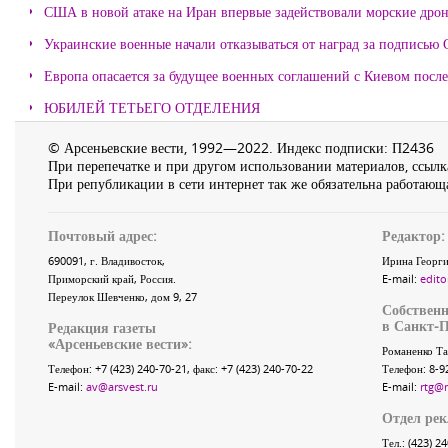
США в новой атаке на Иран впервые задействовали морские дро
Украинские военные начали отказываться от наград за подписью 
Европа опасается за будущее военных соглашений с Киевом после
ЮБИЛЕЙ ТЕТЬЕГО ОТДЕЛЕНИЯ
© Арсеньевские вести, 1992—2022. Индекс подписки: П2436
При перепечатке и при другом использовании материалов, ссылка
При републикации в сети интернет так же обязательна работающа
Почтовый адрес:
Редактор:
690091
, г.
Владивосток
,
Ирина Георги
Приморский край
,
Россия
.
E-mail:
edito
Переулок Шевченко
, дом 9, 27
Собственн
в Санкт-П
Редакция газеты
«
Арсеньевские вести
»:
Романенко Та
Телефон:
+7 (423) 240-70-21
, факс:
+7 (423) 240-70-22
Телефон: 8-9
E-mail:
av@arsvest.ru
E-mail:
rtg@
Отдел ре
Тел.: (423) 2