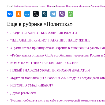
Теги:
Выборы
,
Памфилова
,
теракт
,
Нация
,
Зрители
,
Надеждин
,
Дунцова
,
Алексей Нав
Еще в рубрике «Политика»
ЛЮДИ УСТАЛИ ОТ БЕЗРАЗЛИЧИЯ ВЛАСТИ
"ИДЕАЛЬНЫЙ КРИЗИС" НАПОЛНИЛ НАШУ ЖИЗНЬ
«Трамп назвал причину отказа Украине в лицензии на ракеты Pat
«Рубио заявил о планах США возобновить переговоры России и
КОМУ ПАМЯТНИК? ГЕРОЯМ ИЛИ РОССИИ?
НОВЫЙ ГЛАВКОМ УКРАИНЫ МИХАИЛ ДРАПАТЫЙ
«Будет ли мобилизация в России в 2026 году: в Госдуме дали отв
ИСТОРИЮ УМАЛЧИВАЮТ?
Другая реальность
Турция пообещала взять на себя военно-морской компонент гара