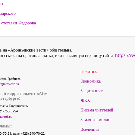
ны
Сырского
 отставки Федорова
 на «Арсеньевские вести» обязательна.
я ссылка на оригинал статьи, или на главную страницу сайта:
https://w
Политика
евна Гребнёва,
Экономика
r@arsvest.ru
Защита прав
ый корреспондент «АВ»
етербурге:
ЖКХ
тьяна Гаврииловна,
Письма читателей
21-765-5754,
narod.ru
Земля-кормилица
кламы:
Вселенная
40-70-21, факс: (423) 240-70-22