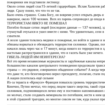
пожарники им подставили лестницу.
Около сотни людей спас15-летний гардеробщик. Ислам Халилов работ
люди. Сразу понял, что что-то не так.
Было очень страшно. Слава Богу, он вовремя успел открыть дверь и 
наверное, около 100 человек. Всех их парень сопроводил до входа в
ТЕРРОРИСТАМ НИКТО НЕ ПОМЕШАЛ
Погибло больше сотни людей (последние данные — 137 человек), зд
стукнутый очухался и ушел вместе с ними. Что удивительно, сели в
схватили.
А возле здания толклись медики и пожарные, но войти в здание и н
обязаны ворваться и обезвредить террористов силовики. Однако, п
начался лишь через час и 17 минут, когда никого из террористов в 
настолько распространился в здании, что и гасить было уже нечего.
ГИБЕЛЬ ЛЮДЕЙ ИМ НЕИНТЕРЕСНА?
Всё это время независимые журналисты и зарубежные каналы непре
большинство каналов центрального телевидения продолжали трансли
страны — это рядовое, совершенно обыденное событие? А когда чер
что даже те, кто безоговорочно верил президенту, полагаю, стали по
А нация сплотилась ещё сильнее
Из-за теракта в «Крокусе» Франция повысила уровень террористиче
Конечно, Путин мечтал, что перед лицом такого зверства, такой стр
силовиков, подчиняющихся лично ему и постоянно напоминавших гра
он молчал, стали создавать мемориалы по погибшим, нести к ним
в этой страшной трагедии, но многие совсем не там, куда указал пр