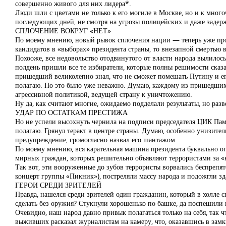
совершенно живого для них лидера*.
Люди шли с цветами не только к его могиле в Москве, но и к мног
последующих дней, не смотря на угрозы полицейских и даже задер
СПЛОЧЕНИЕ ВОКРУГ «НЕТ»
По моему мнению, новый рывок сплочения нации — теперь уже про
кандидатов в «выборах» президента страны, то внезапной смертью 
Похооже, все недовольство отодвинутого от власти народа вылилос
полдень пришли все те избиратели, которые полны решимости сказ
пришедший великолепно знал, что не сможет помешать Путину и его
полагаю. Но это было уже неважно. Думаю, каждому из пришедших бы
агрессивной политикой, ведущей страну к уничтожению.
Ну да, как считают многие, ожидаемо подделали результаты, но ра
УДАР ПО ОСТАТКАМ ПРЕСТИЖА
Но не успели высохнуть чернила на подписи председателя ЦИК Пам
полагаю. Грянул теракт в центре страны. Думаю, особенно унизитель
предупреждение, громогласно назвал его шантажом.
По моему мнению, вся карательная машина президента буквально оп
мирных граждан, которых решительно объявляют террористами за «
Так вот, эти вооруженные до зубов террористы ворвались беспреп
концерт группы «Пикник»), постреляли массу народа и подожгли зд
ГЕРОИ СРЕДИ ЗРИТЕЛЕЙ
Правда, нашелся среди зрителей один гражданин, который в холле 
сделать без оружия? Стукнули хорошенько по башке, да поспешили в
Очевидно, наш народ давно привык полагаться только на себя, так 
выживших расказал журналистам на камеру, что, оказавшись в замк