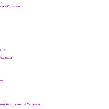
альный*
,
полдень
riot
 Украины
ет
нтий безопасности Украины