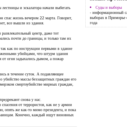
Суды и выборы
ы лестницы и эскалатора начали выбегать
- информационный с
выборах в Приморье 
он спас жизнь вечером 22 марта. Говорит,
года
нет, все вышли из здания.
 развлекательный центр, даже тот
ались почти до границы, и только там их
, так как по инструкции первыми в здание
оруженными убийцами, что штурм здания
я от огня задыхались дымом, а пожар
ись в течение суток. А подавляющее
но убийство массы беззащитных граждан его
м мерзком смертоубийстве мирных граждан,
предрекают снова у нас.
 спасения от террористов, как не у армии
, опять же как-то мимо президента, и пока
краинцам. Конечно, каждый ищут виновных