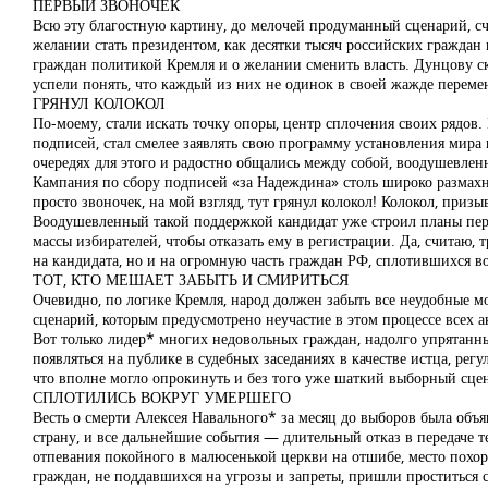
ПЕРВЫЙ ЗВОНОЧЕК
Всю эту благостную картину, до мелочей продуманный сценарий, с
желании стать президентом, как десятки тысяч российских граждан
граждан политикой Кремля и о желании сменить власть. Дунцову ск
успели понять, что каждый из них не одинок в своей жажде переме
ГРЯНУЛ КОЛОКОЛ
По-моему, стали искать точку опоры, центр сплочения своих рядов.
подписей, стал смелее заявлять свою программу установления мира 
очередях для этого и радостно общались между собой, воодушевлен
Кампания по сбору подписей «за Надеждина» столь широко размахну
просто звоночек, на мой взгляд, тут грянул колокол! Колокол, при
Воодушевленный такой поддержкой кандидат уже строил планы пере
массы избирателей, чтобы отказать ему в регистрации. Да, считаю
на кандидата, но и на огромную часть граждан РФ, сплотившихся во
ТОТ, КТО МЕШАЕТ ЗАБЫТЬ И СМИРИТЬСЯ
Очевидно, по логике Кремля, народ должен забыть все неудобные м
сценарий, которым предусмотрено неучастие в этом процессе всех 
Вот только лидер* многих недовольных граждан, надолго упрятанн
появляться на публике в судебных заседаниях в качестве истца, ре
что вполне могло опрокинуть и без того уже шаткий выборный сцен
СПЛОТИЛИСЬ ВОКРУГ УМЕРШЕГО
Весть о смерти Алексея Навального* за месяц до выборов была объ
страну, и все дальнейшие события — длительный отказ в передаче т
отпевания покойного в малюсенькой церкви на отшибе, место похор
граждан, не поддавшихся на угрозы и запреты, пришли проститься 