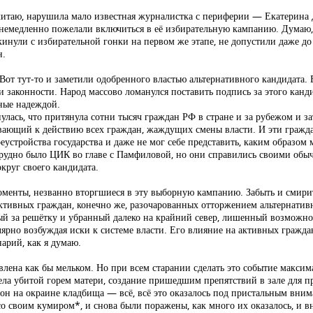
читаю, нарушила мало известная журналистка с периферии — Екатерина Д
 немедленно пожелали включиться в её избирательную кампанию. Думаю,
инули с избирательной гонки на первом же этапе, не допустили даже до 
н.
 Вот тут-то и заметили одобренного властью альтернативного кандидата.
и законности. Народ массово ломанулся поставить подпись за этого канд
ные надеждой.
лась, что притянула сотни тысяч граждан РФ в стране и за рубежом и за
зывающий к действию всех граждан, жаждущих смены власти. И эти гражда
устройства государства и даже не мог себе представить, каким образо
, трудно было ЦИК во главе с Памфиловой, но они справились своими об
круг своего кандидата.
оменты, незванно вторгшиеся в эту выборную кампанию. Забыть и смирит
активных граждан, конечно же, разочарованных отторжением альтернатив
ый за решётку и убранный далеко на крайний север, лишенный возможно
гулярно возбуждая иски к системе власти. Его влияние на активных гражд
арий, как я думаю.
явлена как бы мельком. Но при всем старании сделать это событие макси
ела убитой горем матери, создание пришедшим препятствий в зале для пр
он на окраине кладбища — всё, всё это оказалось под пристальным вним
со своим кумиром*, и снова были поражены, как много их оказалось, и в