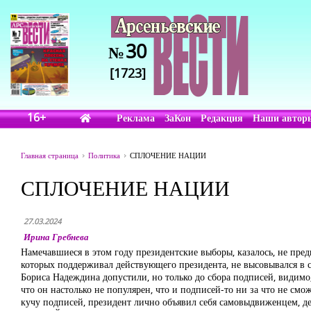
30
№
[1723]
16+
Реклама
ЗаКон
Редакция
Наши автор
Главная страница
Политика
СПЛОЧЕНИЕ НАЦИИ
СПЛОЧЕНИЕ НАЦИИ
27.03.2024
Ирина Гребнева
Намечавшиеся в этом году президентские выборы, казалось, не пре
которых поддерживал действующего президента, не высовывался в с
Бориса Надеждина допустили, но только до сбора подписей, видимо,
что он настолько не популярен, что и подписей-то ни за что не смож
кучу подписей, президент лично объявил себя самовыдвиженцем, дес