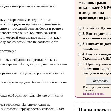
мнению, трамп
в день похорон, но и в течение всех
отказывает УКР
в лицензии на
производство рак
глым отторжением альтернативных
тианском обряде — прощании с покойным.
1. Уважает Путин
енно в последний день выборов и ровно в
 своего правления. Конечно, каждый
2. Боится увелич
т, который они заранее наметили, как я
эскалацию конфл
целое со всеми, кто не согласен с его
3. Никому не дает
лицензии.
 престижу?
4. Боится нападе
Украины на СШ
новь «избранного» президента, как я
или заранее. Но он, видимо, наплевал на это
5. Просто у него 
поведения такая:
оруженных до зубов террористов, а не тех
обещать и не сдел
телей (было продано более 6000 билетов на
Всего проголосовало
1 человек
Прошлые опросы
оспел ещё один зритель. Но что они могли
деса героизма. Например, один из
Наши проект
?) и вывели наружу восемь человек. А там