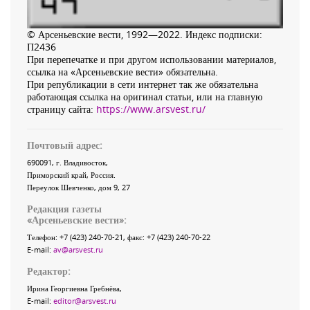
© Арсеньевские вести, 1992—2022. Индекс подписки:
П2436
При перепечатке и при другом использовании материалов,
ссылка на «Арсеньевские вести» обязательна.
При републикации в сети интернет так же обязательна
работающая ссылка на оригинал статьи, или на главную
страницу сайта:
https://www.arsvest.ru/
Почтовый адрес:
690091
, г.
Владивосток
,
Приморский край
,
Россия
.
Переулок Шевченко
, дом 9, 27
Редакция газеты
«
Арсеньевские вести
»:
Телефон:
+7 (423) 240-70-21
, факс:
+7 (423) 240-70-22
E-mail:
av@arsvest.ru
Редактор:
Ирина Георгиевна Гребнёва,
E-mail:
editor@arsvest.ru