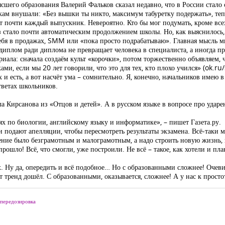
сшего образования Валерий Фальков сказал недавно, что в России стал
кам внушали: «Без вышки ты никто, максимум табуретку подержать», тепе
ит почти каждый выпускник. Невероятно. Кто бы мог подумать, кроме все
з стало почти автоматическим продолжением школы. Но, как выяснилось,
ебя в продажах, SMM или «пока просто подрабатываю». Главная мысль м
диплом ради диплома не превращает человека в специалиста, а иногда пр
риала: сначала создаём культ «корочки», потом торжественно объявляем, 
ми, если мы 20 лет говорили, что это для тех, кто плохо учился» (ok.r
 и есть, а вот насчёт ума – сомнительно. Я, конечно, начальников имею 
тветах школьников.
а Кирсанова из «Отцов и детей». А в русском языке в вопросе про ударе
х по биологии, английскому языку и информатике», – пишет Газета.ру.
 подают апелляции, чтобы пересмотреть результаты экзамена. Всё-таки 
еление было безграмотным и малограмотным, а надо строить новую жизнь, 
рошло! Всё, что смогли, уже построили. Не всё – такое, как хотели и п
х. Ну да, опередить и всё подобное… Но с образованными сложнее! Очев
т тренд дошёл. С образованными, оказывается, сложнее! А у нас к прост
передозировка