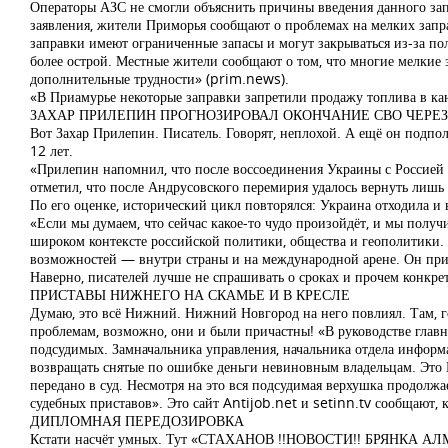
Операторы АЗС не смогли объяснить причины введения данного запр
заявления, жители Приморья сообщают о проблемах на мелких запра
заправки имеют ограниченные запасы и могут закрываться из-за по
более острой. Местные жители сообщают о том, что многие мелкие з
дополнительные трудности» (prim.news).
«В Приамурье некоторые заправки запретили продажу топлива в кан
ЗАХАР ПРИЛЕПИН ПРОГНОЗИРОВАЛ ОКОНЧАНИЕ СВО ЧЕРЕЗ
Вот Захар Прилепин. Писатель. Говорят, неплохой. А ещё он подп
12 лет.
«Прилепин напомнил, что после воссоединения Украины с Россией в
отметил, что после Андрусовского перемирия удалось вернуть лишь 
По его оценке, исторический цикл повторялся: Украина отходила и в
«Если мы думаем, что сейчас какое-то чудо произойдёт, и мы получи
широком контексте российской политики, общества и геополитики. 
возможностей — внутри страны и на международной арене. Он призв
Наверно, писателей лучше не спрашивать о сроках и прочем конкр
ПРИСТАВЫ НИЖНЕГО НА СКАМЬЕ И В КРЕСЛЕ
Думаю, это всё Нижний. Нижний Новгород на него повлиял. Там, г
проблемам, возможно, они и были причастны! «В руководстве глав
подсудимых. Замначальника управления, начальника отдела информа
возвращать снятые по ошибке деньги невиновным владельцам. Это 
передано в суд. Несмотря на это вся подсудимая верхушка продолжа
судебных приставов». Это сайт Antijob.net и setinn.tv сообщают,
ДИПЛОМНАЯ ПЕРЕДОЗИРОВКА
Кстати насчёт умных. Тут «СТАХАНОВ !!НОВОСТИ!! БРЯНКА АЛМАЗ