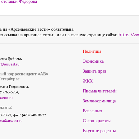
 отставки Федорова
 на «Арсеньевские вести» обязательна.
я ссылка на оригинал статьи, или на главную страницу сайта:
https://w
Политика
евна Гребнёва,
Экономика
r@arsvest.ru
Защита прав
ый корреспондент «АВ»
етербурге:
ЖКХ
тьяна Гаврииловна,
Письма читателей
21-765-5754,
narod.ru
Земля-кормилица
кламы:
Вселенная
40-70-21, факс: (423) 240-70-22
Салон красоты
ma@arsvest.ru
Вкусные рецепты