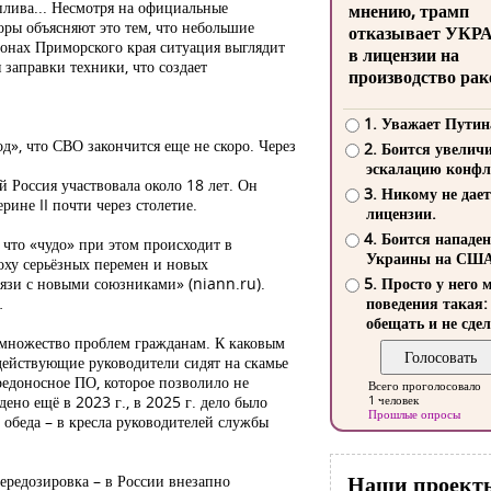
плива... Несмотря на официальные
мнению, трамп
оры объясняют это тем, что небольшие
отказывает УКР
йонах Приморского края ситуация выглядит
в лицензии на
 заправки техники, что создает
производство рак
1. Уважает Путин
», что СВО закончится еще не скоро. Через
2. Боится увелич
эскалацию конфл
 Россия участвовала около 18 лет. Он
3. Никому не дает
ине II почти через столетие.
лицензии.
4. Боится нападе
, что «чудо» при этом происходит в
Украины на СШ
оху серьёзных перемен и новых
вязи с новыми союзниками» (niann.ru).
5. Просто у него 
…
поведения такая:
обещать и не сдел
и множество проблем гражданам. К каковым
действующие руководители сидят на скамье
редоносное ПО, которое позволило не
Всего проголосовало
но ещё в 2023 г., в 2025 г. дело было
1 человек
Прошлые опросы
 обеда – в кресла руководителей службы
Наши проект
едозировка – в России внезапно