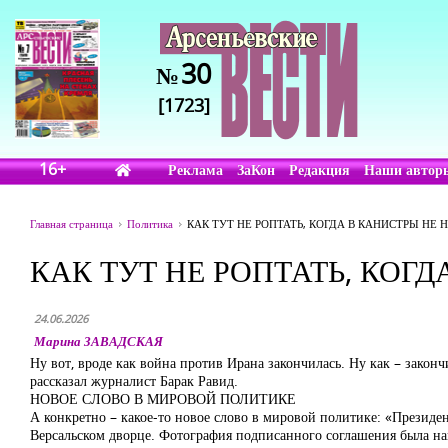
30
№
[1723]
16+
Реклама
ЗаКон
Редакция
Наши автор
Главная страница
Политика
КАК ТУТ НЕ РОПТАТЬ, КОГДА В КАНИСТРЫ НЕ
КАК ТУТ НЕ РОПТАТЬ, КОГ
24.06.2026
Марина ЗАВАДСКАЯ
Ну вот, вроде как война против Ирана закончилась. Ну как – зак
рассказал журналист Барак Равид.
НОВОЕ СЛОВО В МИРОВОЙ ПОЛИТИКЕ
А конкретно – какое-то новое слово в мировой политике: «Прези
Версальском дворце. Фотография подписанного соглашения была на