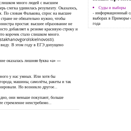
о слишком много людей с высшим
Суды и выборы
рь слегка удивилась результату. Оказалось,
- информационный с
х. По словам Фалькова, спрос на высшее
выборах в Приморье 
 стране не обязательно нужно, чтобы
года
инистра простая: высшее образование не
осто добавляет к резюме красивую строку и
что корочек стало слишком много.
u/stakhanovgorolskielnovosti).
в виду. В этом году в ЕГЭ допущено
ние оказалась лишняя буква «а» —
много у нас умных. Или хотя бы
города, машины, самолёты, ракеты и так
ланировали. Но возникло другое…
идно, они меньше покупают, больше
оте стремление неистребимо…