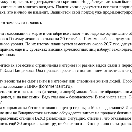
нежку и прислать подтверждением скриншот. Но действует ли такая быт
о соглашения многого ожидать. Политические документы все-таки подпис
факт, это ничего не изменит. Вашингтон свой подход уже продемонстрир
е-то заморочки начались…
дни голосования в марте и сентябре все знают – но надо же официально о
ров в Госдуму девятого созыва на 20 сентября. Помимо выборов депутато
зного уровня. По их итогам планируется заместить около 20,7 тыс. деп
 прямые, еще в 3 субъектах высших должностных лиц изберут законодат
регионах.
регионах возможны ограничения интернета и разных видов связи в перио
Ф Элла Памфилова. Она призвала россиян с пониманием отнестись к сит
ашу весов: ты не смог зайти в интернет или спасенные жизни людей. Проб
ва на заседании ЦИК» (kommersant.ru).
крепостные и на которых (и звуки, и людей) можно было не обращать вни
опот, и на вас самих. Ведь главное – безопасность! В том числе ваша. Т
?
ла мощная атака беспилотников на центр страны, и Москве досталось? И ч
е дни во Владивостоке активно обсуждается запрет на продажу бензина
равочных станций (АЗС) разъяснили ситуацию, отметив, что отказывают
ть ещё 20 литров в канистру, не более того... Это правило не затрагив