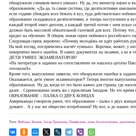
обнаружили слишком много умных». Ну да, это министр науки и вы
образованием. «Да-да, та самая система, где десятилетиями школьни
если годами убеждать всех бежать в вуз, туда действительно побеж
образование складывался десятилетиями, и теперь поступление в ву
каждый второй имел диплом, а каждый третий потом с ним искал с
должно быть массовой обязательной галочкой для всех. Потому что 
кредит на обучение. В общем, новая серия любимого российского се
Следующая серия, вероятно: «Почему молодёжь не идёт работать рука
На мой взгляд, погорячились насчёт «умных». Корочки, может, у них
невероятно много ошибок. В самих документах на экзамен, а не в о
ДЕТИ УМНЕЕ ЭКЗАМЕНАТОРОВ?
«На литературе в задании на сопоставление не нашлось цитаты Павл
«позвалаА».
Кроме того, выпускники заявили, что обнаружили ошибки в задания
Оказывается, дети умнее экзаменаторов?! Теперь многие выпускники
образованных. Ну да, когда-то это было важно для страны, где нас
далее… Соревнование опять же с проклятым Западом. Но это время п
ОБРАЗОВАНИЕ – ПАЛКА О ДВУХ КОНЦАХ
Американцы говорили ранее, что образование – палка о двух конца
думают… А у нас же общество потребления? Ну вот, и до наших это
Теги:
Выборы
,
Бензин
,
Захар Прилепин
,
Памфилова
,
атака беспилотников
,
дипломная 