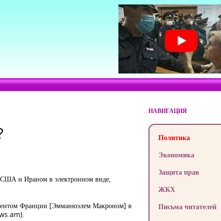
НАВИГАЦИЯ
?
Политика
Экономика
Защита прав
у США и Ираном в электронном виде,
ЖКХ
зидентом Франции [Эмманюэлем Макроном] в
Письма читателей
ews.am).