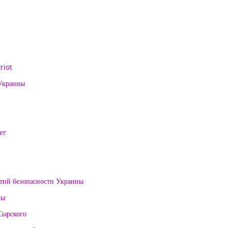
riot
 Украины
ет
нтий безопасности Украины
ны
Сырского