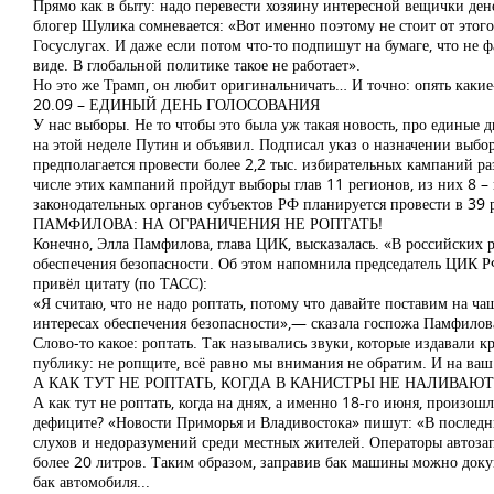
Прямо как в быту: надо перевести хозяину интересной вещички де
блогер Шулика сомневается: «Вот именно поэтому не стоит от этог
Госуслугах. И даже если потом что-то подпишут на бумаге, что не 
виде. В глобальной политике такое не работает».
Но это же Трамп, он любит оригинальничать… И точно: опять каки
20.09 – ЕДИНЫЙ ДЕНЬ ГОЛОСОВАНИЯ
У нас выборы. Не то чтобы это была уж такая новость, про единые 
на этой неделе Путин и объявил. Подписал указ о назначении выбо
предполагается провести более 2,2 тыс. избирательных кампаний ра
числе этих кампаний пройдут выборы глав 11 регионов, из них 8 –
законодательных органов субъектов РФ планируется провести в 39 
ПАМФИЛОВА: НА ОГРАНИЧЕНИЯ НЕ РОПТАТЬ!
Конечно, Элла Памфилова, глава ЦИК, высказалась. «В российских 
обеспечения безопасности. Об этом напомнила председатель ЦИК Р
привёл цитату (по ТАСС):
«Я считаю, что не надо роптать, потому что давайте поставим на ч
интересах обеспечения безопасности»,— сказала госпожа Памфило
Слово-то какое: роптать. Так назывались звуки, которые издавали 
публику: не ропщите, всё равно мы внимания не обратим. И на ваш р
А КАК ТУТ НЕ РОПТАТЬ, КОГДА В КАНИСТРЫ НЕ НАЛИВАЮТ
А как тут не роптать, когда на днях, а именно 18-го июня, произош
дефиците? «Новости Приморья и Владивостока» пишут: «В последни
слухов и недоразумений среди местных жителей. Операторы автозап
более 20 литров. Таким образом, заправив бак машины можно докупи
бак автомобиля...