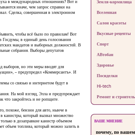
овуха в международных отношениях? Вот и
Земля-кормилица
ываются иначе, чем запрос справки на
овал. Сделка, совершенная в электронном
Вселенная
Салон красоты
Вкусные рецепты
бъявить, чтобы всё было по правилам! Вот
в Госдумы, в единый день голосования
Спорт
утатских мандатов и выборных должностей. В
ельные собрания. Выборы депутатов
АВтобан
Здоровье
д выборов, но эти меры вводят для
уации», – предупредил «Коммерсантъ». И
Посиделки
лемы со связью и интернетом будут в
Hi-tech
мания. На мой взгляд, Элла и предупреждает
Ремонт и строитель
ак что закройтесь и не ропщите.
то, похоже, бензин для авто, нынче в
 в канистры, который вызвал множество
 только в дозаправкие канистр объемом
ВАШЕ МНЕНИЕ
ает объем топлива, который можно залить в
почему, по вашем