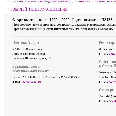
Европа опасается за будущее военных соглашений с Киевом после
ЮБИЛЕЙ ТЕТЬЕГО ОТДЕЛЕНИЯ
© Арсеньевские вести, 1992—2022. Индекс подписки: П2436
При перепечатке и при другом использовании материалов, ссылка
При републикации в сети интернет так же обязательна работающа
Почтовый адрес:
Редактор:
690091
, г.
Владивосток
,
Ирина Георги
Приморский край
,
Россия
.
E-mail:
edito
Переулок Шевченко
, дом 9, 27
Собственн
в Санкт-П
Редакция газеты
«
Арсеньевские вести
»:
Романенко Та
Телефон:
+7 (423) 240-70-21
, факс:
+7 (423) 240-70-22
Телефон: 8-9
E-mail:
av@arsvest.ru
E-mail:
rtg@
Отдел ре
Тел.: (423) 2
E-mail:
rekla