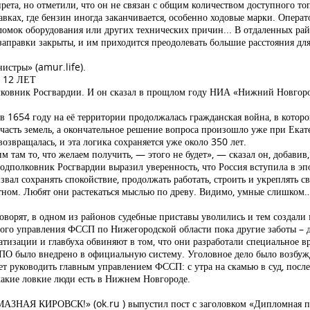
ета, но отметили, что он не связан с общим количеством доступного то
вках, где бензин иногда заканчивается, особенно ходовые марки. Операт
ломок оборудования или других технических причин... В отдаленных ра
аправки закрыты, и им приходится преодолевать большие расстояния для
истры» (amur.life).
 12 ЛЕТ
олковник Росгвардии. И он сказал в прощлом году НИА «Нижний Новгород
 1654 году на её территории продолжалась гражданская война, в которой
часть земель, а окончательное решение вопроса произошло уже при Екатер
озвращалась, и эта логика сохраняется уже около 350 лет.
м там то, что желаем получить, — этого не будет», — сказал он, добавив
одполковник Росгвардии выразил уверенность, что Россия вступила в эп
ал сохранять спокойствие, продолжать работать, строить и укреплять с
етном. Любят они растекаться мыслью по древу. Видимо, умные слишком
оворят, в одном из районов судебные приставы уволились и тем создал
ного управления ФССП по Нижегородской области пока другие заботы – 
тизации и главбуха обвиняют в том, что они разработали специальное в
ПО было внедрено в официальную систему. Уголовное дело было возбужде
ет руководить главным управлением ФССП: с утра на скамью в суд, после
 какие ловкие люди есть в Нижнем Новгороде.
НАЯ КИРОВСК!» (ok.ru ) выпустил пост с заголовком «Дипломная пер