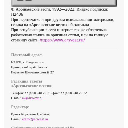
© Арсеньевские вести, 1992—2022. Индекс подписки:
П2436
При перепечатке и при другом использовании материалов,
ссылка на «Арсеньевские вести» обязательна.
При републикации в сети интернет так же обязательна
работающая ссылка на оригинал статьи, или на главную
страницу сайта:
https://www.arsvest.ru/
Почтовый адрес:
690091
, г.
Владивосток
,
Приморский край
,
Россия
.
Переулок Шевченко
, дом 9, 27
Редакция газеты
«
Арсеньевские вести
»:
Телефон:
+7 (423) 240-70-21
, факс:
+7 (423) 240-70-22
E-mail:
av@arsvest.ru
Редактор:
Ирина Георгиевна Гребнёва,
E-mail:
editor@arsvest.ru
Собственный корреспондент «АВ»