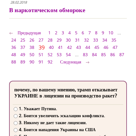
28.02.2018
В наркотическом обмороке
Предыдущая
1
2
3
4
5
6
7
8
9
10
...
24
25
26
27
28
29
30
31
32
33
34
35
39
36
37
38
40
41
42
43
44
45
46
47
48
49
50
51
52
53
54
...
83
84
85
86
87
88
89
90
91
92
Следующая
почему, по вашему мнению, трамп отказывает
УКРАИНЕ в лицензии на производство ракет?
1. Уважает Путина.
2. Боится увеличить эскалацию конфликта.
3. Никому не дает такие лицензии.
4. Боится нападения Украины на США