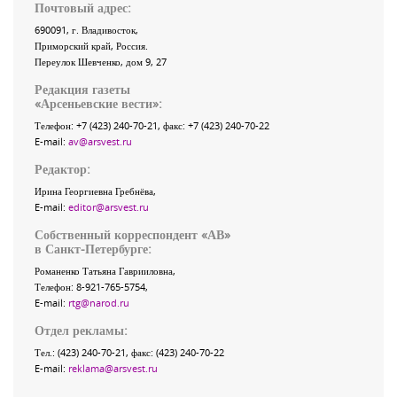
Почтовый адрес:
690091
, г.
Владивосток
,
Приморский край
,
Россия
.
Переулок Шевченко
, дом 9, 27
Редакция газеты
«
Арсеньевские вести
»:
Телефон:
+7 (423) 240-70-21
, факс:
+7 (423) 240-70-22
E-mail:
av@arsvest.ru
Редактор:
Ирина Георгиевна Гребнёва,
E-mail:
editor@arsvest.ru
Собственный корреспондент «АВ»
в Санкт-Петербурге:
Романенко Татьяна Гаврииловна,
Телефон: 8-921-765-5754,
E-mail:
rtg@narod.ru
Отдел рекламы:
Тел.: (423) 240-70-21, факс: (423) 240-70-22
E-mail:
reklama@arsvest.ru