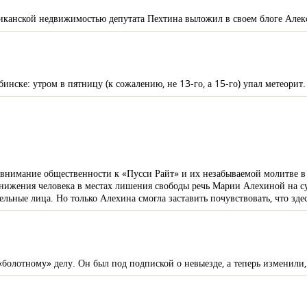
ериканской недвижимостью депутата Пехтина выложил в своем блоге Алек
бинске: утром в пятницу (к сожалению, не 13-го, а 15-го) упал метеори
 внимание общественности к «Пусси Райт» и их незабываемой молитве в 
унижения человека в местах лишения свободы речь Марии Алехиной на с
льные лица. Но только Алехина смогла заставить почувствовать, что здес
олотному» делу. Он был под подпиской о невыезде, а теперь изменили, 