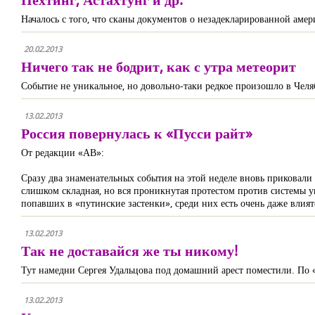
Началось с того, что сканы документов о незадекларированной ам
20.02.2013
Ничего так не бодрит, как с утра метеорит
Событие не уникальное, но довольно-таки редкое произошло в Челя
13.02.2013
Россия повернулась к «Пусси райт»
От редакции «АВ»:
Сразу два знаменательных события на этой неделе вновь приковали
слишком складная, но вся проникнутая протестом против системы 
попавших в «путинские застенки», среди них есть очень даже влияте
13.02.2013
Так не доставайся же ты никому!
Тут намедни Сергея Удальцова под домашний арест поместили. По «б
13.02.2013