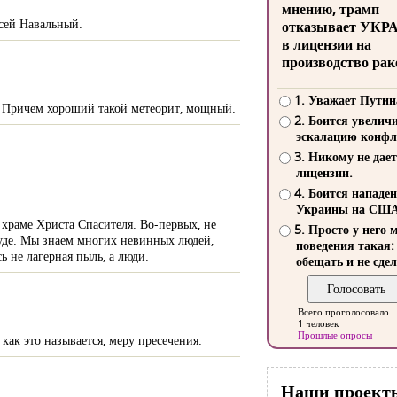
мнению, трамп
сей Навальный.
отказывает УКР
в лицензии на
производство рак
1. Уважает Путин
т. Причем хороший такой метеорит, мощный.
2. Боится увелич
эскалацию конфл
3. Никому не дает
лицензии.
4. Боится нападе
Украины на СШ
храме Христа Спасителя. Во-первых, не
5. Просто у него 
уде. Мы знаем многих невинных людей,
поведения такая:
ь не лагерная пыль, а люди.
обещать и не сдел
Всего проголосовало
1 человек
Прошлые опросы
как это называется, меру пресечения.
Наши проект