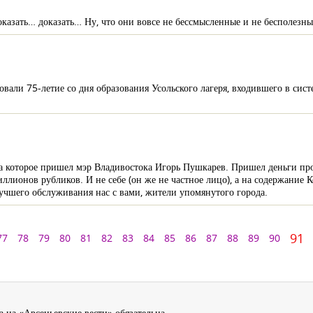
казать… доказать… Ну, что они вовсе не бессмысленные и не бесполезны
али 75-летие со дня образования Усольского лагеря, входившего в си
на которое пришел мэр Владивостока Игорь Пушкарев. Пришел деньги про
лионов рубликов. И не себе (он же не частное лицо), а на содержание 
 лучшего обслуживания нас с вами, жители упомянутого города.
91
77
78
79
80
81
82
83
84
85
86
87
88
89
90
 на «Арсеньевские вести» обязательна.