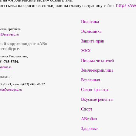
я ссылка на оригинал статьи, или на главную страницу сайта:
https://w
Политика
евна Гребнёва,
Экономика
r@arsvest.ru
Защита прав
ый корреспондент «АВ»
етербурге:
ЖКХ
тьяна Гаврииловна,
Письма читателей
21-765-5754,
narod.ru
Земля-кормилица
кламы:
Вселенная
40-70-21, факс: (423) 240-70-22
Салон красоты
ma@arsvest.ru
Вкусные рецепты
Спорт
АВтобан
Здоровье