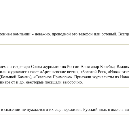
фонные компании – неважно, проводной это телефон или сотовый. Всегда 
иехали секретари Союза журналистов России Александр Копейка, Влади
ли журналисты газет «Арсеньевские вести», «Золотой Рог», «Новая газе
 (Большой Камень), «Северное Приморье». Приехали журналисты из Ново
инаре от и до, некоторые посещали выборочно.
о в спасении не нуждается и их еще переживет. Русский язык я имею в ви