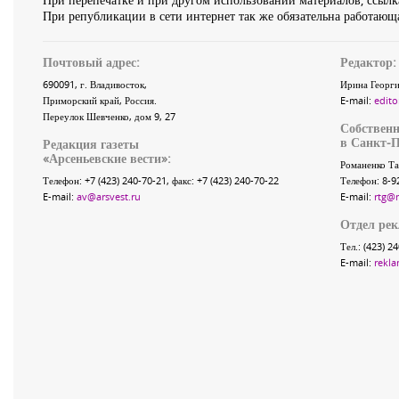
При републикации в сети интернет так же обязательна работающа
Почтовый адрес:
Редактор:
690091
, г.
Владивосток
,
Ирина Георги
Приморский край
,
Россия
.
E-mail:
edito
Переулок Шевченко
, дом 9, 27
Собственн
в Санкт-П
Редакция газеты
«
Арсеньевские вести
»:
Романенко Та
Телефон:
+7 (423) 240-70-21
, факс:
+7 (423) 240-70-22
Телефон: 8-9
E-mail:
av@arsvest.ru
E-mail:
rtg@
Отдел ре
Тел.: (423) 2
E-mail:
rekla