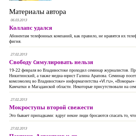
Материалы автора
06.03.2013
Коллапс удался
Абонентам телефонных компаний, как правило, не нравятся их теле
фигня.
27.02.2013
Свободу cимулировать нельзя
19-22 февраля во Владивостоке проходил семинар журналистов. Пр
Никитинский, а также медиа-юрист Галина Арапова. Семинар посети
комсомолец во Владивостоке» информагентства «Vl.ru», «Взморье»
Камчатки и Магаданской области. Некоторые присутствовали на сем
27.02.2013
Мокроступы второй свежести
Это бывает припадками: вдруг некие люди бросаются спасать то, чт
27.02.2013
Пехтинг, Астахтунг и др.