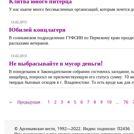
Клятва юного питерца
У нас нынче много бессмысленных организаций, которым хочется до
13.02.2013
Юбилей концлагеря
В соликамском подразделении ГУФСИН по Пермскому краю празднов
рассказами ветеранов.
13.02.2013
Не выбрасывайте в мусор деньги!
В понедельник в Законодательном собрании состоялось заседание, 
нищеброд, попросил он приличествующую его статусу сумму: 10 мил
твердых бытовых отходов в г. Владивостоке. То есть вроде как для
Предыдущая
1
2
3
4
5
6
7
8
9
10
...
76
© Арсеньевские вести, 1992—2022. Индекс подписки: П2436
При перепечатке и при другом использовании материалов, ссылка