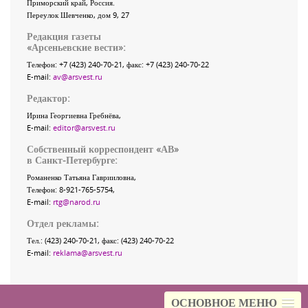
Приморский край
,
Россия
.
Переулок Шевченко
, дом 9, 27
Редакция газеты
«
Арсеньевские вести
»:
Телефон:
+7 (423) 240-70-21
, факс:
+7 (423) 240-70-22
E-mail:
av@arsvest.ru
Редактор:
Ирина Георгиевна Гребнёва,
E-mail:
editor@arsvest.ru
Собственный корреспондент «АВ»
в Санкт-Петербурге:
Романенко Татьяна Гаврииловна,
Телефон: 8-921-765-5754,
E-mail:
rtg@narod.ru
Отдел рекламы:
Тел.: (423) 240-70-21, факс: (423) 240-70-22
E-mail:
reklama@arsvest.ru
ОСНОВНОЕ МЕНЮ