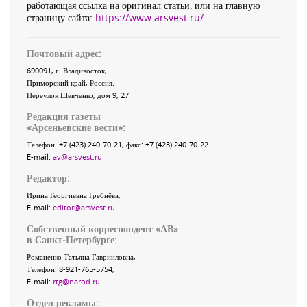
работающая ссылка на оригинал статьи, или на главную
страницу сайта:
https://www.arsvest.ru/
Почтовый адрес:
690091
, г.
Владивосток
,
Приморский край
,
Россия
.
Переулок Шевченко
, дом 9, 27
Редакция газеты
«
Арсеньевские вести
»:
Телефон:
+7 (423) 240-70-21
, факс:
+7 (423) 240-70-22
E-mail:
av@arsvest.ru
Редактор:
Ирина Георгиевна Гребнёва,
E-mail:
editor@arsvest.ru
Собственный корреспондент «АВ»
в Санкт-Петербурге:
Романенко Татьяна Гаврииловна,
Телефон: 8-921-765-5754,
E-mail:
rtg@narod.ru
Отдел рекламы: