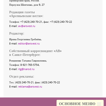
Приморский край
,
Россия
.
Переулок Шевченко
, дом 9, 27
Редакция газеты
«
Арсеньевские вести
»:
Телефон:
+7 (423) 240-70-21
, факс:
+7 (423) 240-70-22
E-mail:
av@arsvest.ru
Редактор:
Ирина Георгиевна Гребнёва,
E-mail:
editor@arsvest.ru
Собственный корреспондент «АВ»
в Санкт-Петербурге:
Романенко Татьяна Гаврииловна,
Телефон: 8-921-765-5754,
E-mail:
rtg@narod.ru
Отдел рекламы:
Тел.: (423) 240-70-21, факс: (423) 240-70-22
E-mail:
reklama@arsvest.ru
ОСНОВНОЕ МЕНЮ