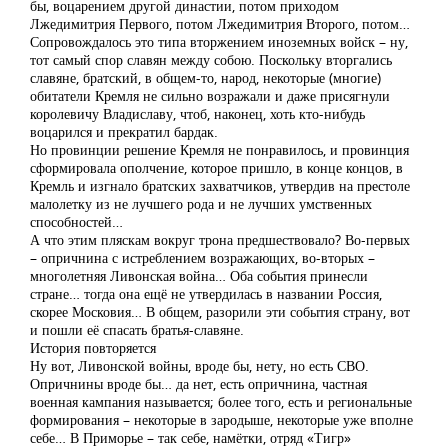
бы, воцарением другой династии, потом приходом
Лжедимитрия Первого, потом Лжедимитрия Второго, потом…
Сопровождалось это типа вторжением иноземных войск – ну,
тот самый спор славян между собою. Поскольку вторгались
славяне, братский, в общем-то, народ, некоторые (многие)
обитатели Кремля не сильно возражали и даже присягнули
королевичу Владиславу, чтоб, наконец, хоть кто-нибудь
воцарился и прекратил бардак.
Но провинции решение Кремля не понравилось, и провинция
сформировала ополчение, которое пришло, в конце концов, в
Кремль и изгнало братских захватчиков, утвердив на престоле
малолетку из не лучшего рода и не лучших умственных
способностей…
А что этим пляскам вокруг трона предшествовало? Во-первых
– опричнина с истреблением возражающих, во-вторых –
многолетняя Ливонская война… Оба события принесли
стране… тогда она ещё не утвердилась в названии Россия,
скорее Московия… В общем, разорили эти события страну, вот
и пошли её спасать братья-славяне.
История повторяется
Ну вот, Ливонской войны, вроде бы, нету, но есть СВО.
Опричнины вроде бы… да нет, есть опричнина, частная
военная кампания называется; более того, есть и региональные
формирования – некоторые в зародыше, некоторые уже вполне
себе… В Приморье – так себе, намётки, отряд «Тигр»