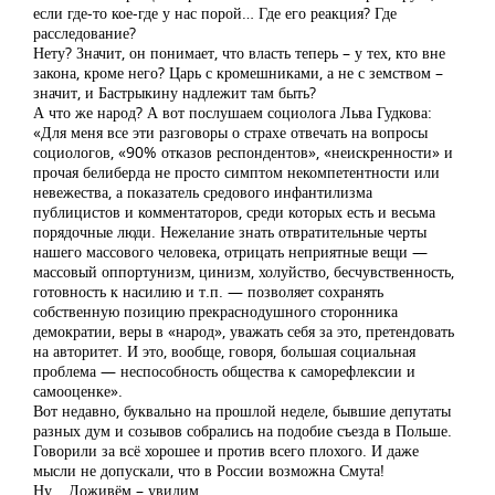
если где-то кое-где у нас порой… Где его реакция? Где
расследование?
Нету? Значит, он понимает, что власть теперь – у тех, кто вне
закона, кроме него? Царь с кромешниками, а не с земством –
значит, и Бастрыкину надлежит там быть?
А что же народ? А вот послушаем социолога Льва Гудкова:
«Для меня все эти разговоры о страхе отвечать на вопросы
социологов, «90% отказов респондентов», «неискренности» и
прочая белиберда не просто симптом некомпетентности или
невежества, а показатель средового инфантилизма
публицистов и комментаторов, среди которых есть и весьма
порядочные люди. Нежелание знать отвратительные черты
нашего массового человека, отрицать неприятные вещи —
массовый оппортунизм, цинизм, холуйство, бесчувственность,
готовность к насилию и т.п. — позволяет сохранять
собственную позицию прекраснодушного сторонника
демократии, веры в «народ», уважать себя за это, претендовать
на авторитет. И это, вообще, говоря, большая социальная
проблема — неспособность общества к саморефлексии и
самооценке».
Вот недавно, буквально на прошлой неделе, бывшие депутаты
разных дум и созывов собрались на подобие съезда в Польше.
Говорили за всё хорошее и против всего плохого. И даже
мысли не допускали, что в России возможна Смута!
Ну… Доживём – увидим…