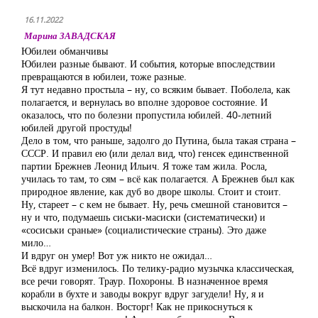
16.11.2022
Марина ЗАВАДСКАЯ
Юбилеи обманчивы
Юбилеи разные бывают. И события, которые впоследствии
превращаются в юбилеи, тоже разные.
Я тут недавно простыла – ну, со всяким бывает. Поболела, как
полагается, и вернулась во вполне здоровое состояние. И
оказалось, что по болезни пропустила юбилей. 40-летний
юбилей другой простуды!
Дело в том, что раньше, задолго до Путина, была такая страна –
СССР. И правил ею (или делал вид, что) генсек единственной
партии Брежнев Леонид Ильич. Я тоже там жила. Росла,
училась то там, то сям – всё как полагается. А Брежнев был как
природное явление, как дуб во дворе школы. Стоит и стоит.
Ну, стареет – с кем не бывает. Ну, речь смешной становится –
ну и что, подумаешь сиськи-масиски (систематически) и
«сосиськи сраные» (социалистические страны). Это даже
мило…
И вдруг он умер! Вот уж никто не ожидал…
Всё вдруг изменилось. По телику-радио музычка классическая,
все речи говорят. Траур. Похороны. В назначенное время
корабли в бухте и заводы вокруг вдруг загудели! Ну, я и
выскочила на балкон. Восторг! Как не прикоснуться к