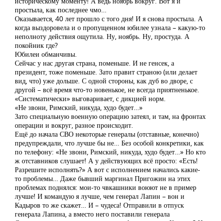
историческому моменту! А ведь ноябрь вокруг. Вот я и
простыла, как последнее чмо…
Оказывается, 40 лет прошло с того дня! И я снова простыла. А
когда выздоровела и о пропущенном юбилее узнала – какую-то
неполноту действия ощутила. Ну, ноябрь. Ну, простуда. А
покойник где?
Юбилеи обманчивы.
Сейчас у нас другая страна, поменьше. И не генсек, а
президент, тоже поменьше. Зато правит страною (или делает
вид, что) уже дольше. С одной стороны, как дуб во дворе, с
другой – всё время что-то новенькое, не всегда приятненькое.
«Систематически» выговаривает, с дикцией норм.
«Не звони, Римский, никуда, худо будет…»
Зато специальную военную операцию затеял, и там, на фронтах
операции и вокруг, разное происходит.
Ещё до начала СВО некоторые генералы (отставные, конечно)
предупреждали, что лучше бы не… Без особой конкретики, как
по телефону: «Не звони, Римский, никуда, худо будет…» Но кто
ж отставников слушает! А у действующих всё просто: «Есть!
Разрешите исполнять?» А вот с исполнением начались какие-
то проблемы… Даже бывший маргинал Пригожин на этих
проблемах поднялся: мои-то чвкашники воюют не в пример
лучше! И командую я лучше, чем генерал Лапин – вон и
Кадыров то же скажет… И – чудеса! Отправили в отпуск
генерала Лапина, а вместо него поставили генерала