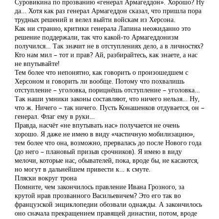
Суровикина по прозванию «генерал Армагеддон». Хорошо? Ну
да… Хотя как раз генерал Армагеддон сказал, что пришла пора
трудных решений и велел выйти войскам из Херсона.
Как ни странно, критики генерала Лапина неожиданно это
решение поддержали, так что какой-то Армагеддонизм
получился… Так значит не в отступлениях дело, а в личностях?
Кто нам мил – тот и прав? Ай, разбирайтесь, как знаете, а нас
не впутывайте!
Тем более что непонятно, как говорить о произошедшем с
Херсоном и говорить ли вообще. Потому что похвалишь
отступление – уголовка, порицнёшь отступление – уголовка…
Так наши умники законы составляют, что ничего нельзя… Ну,
что ж. Ничего – так ничего. Пусть Конашенков отдувается, он –
генерал. Флаг ему в руки…
Правда, насчёт «не впутывать нас» получается не очень
хорошо. Я даже не имею в виду «частичную мобилизацию»,
тем более что она, возможно, прервалась до после Нового года
(до него – плановый призыв срочников). Я имею в виду
мелочи, которые нас, обывателей, пока, вроде бы, не касаются,
но могут в дальнейшем привести к… к смуте.
Пляски вокруг трона
Помните, чем закончилось правление Ивана Грозного, за
крутой нрав прозванного Васильевичем? Это его так во
французской энциклопедии обозвали однажды. А закончилось
оно сначала прекращением правящей династии, потом, вроде