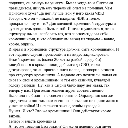
поднялся, он отнюдь не уникум. Бывал когда-то и Янукович
президентом, ничуть ему тюремный опыт не помешал. Чем
Пригожин хуже? Да нет, лучше, вон у него какая ЧВК!
Говорят, что он – никакой не владелец ЧВК, а только
прикрытие… ну и что? Для внешней-кромешной структуры и
руководитель должен быть такой. И нечего удивляться, что в
структуру начали вербовать тех, кто зарекомендовал себя
кромешниками, и что обещают им выход из тюрьмы – вовне,
кроме, опричь.
И нравы в кромешной структуре должны быть кромешными. И
вот недавно случай произошёл и на видео зафиксирован.
Некий кромешник (около 20 лет за разбой, вроде бы)
завербовался в кромешники, добрался до СВО, то ли
дезертировал, то ли просто в плен попал, наговорил разного
про структуру кромешную. А недавно его похитили, попал он
снова к своим кромешникам, и там его казнили, кувалдой
голову разбили. Ну, как в Сирии было пару лет назад, так
теперь у нас. Пригожин комментирует соответственно.
Было или не было – не совсем понятно. Оправдания «он же
предатель» и «по законам военного времени» не принимаются:
у нас не война! И нет такого закона, чтобы кувалдой…
Ну нет. И что? Это же кромешники! Они действуют кроме
закона.
Теперь и власть кромешная
А что же товарищ Бастрыкин? Он же мгновенно реагирует,