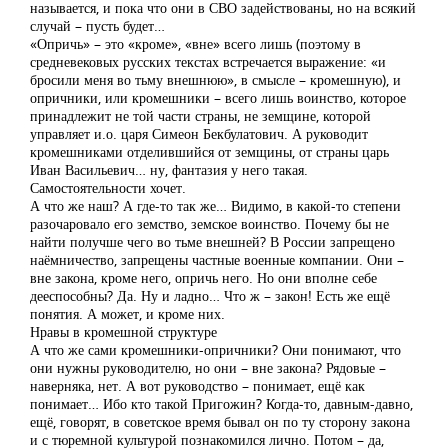
называется, и пока что они в СВО задействованы, но на всякий
случай – пусть будет…
«Опричь» – это «кроме», «вне» всего лишь (поэтому в
средневековых русских текстах встречается выражение: «и
бросили меня во тьму внешнюю», в смысле – кромешную), и
опричники, или кромешники – всего лишь воинство, которое
принадлежит не той части страны, не земщине, которой
управляет и.о. царя Симеон Бекбулатович. А руководит
кромешниками отделившийся от земщины, от страны царь
Иван Васильевич… ну, фантазия у него такая.
Самостоятельности хочет.
А что же наш? А где-то так же… Видимо, в какой-то степени
разочаровало его земство, земское воинство. Почему бы не
найти получше чего во тьме внешней? В России запрещено
наёмничество, запрещены частные военные компании. Они –
вне закона, кроме него, опричь него. Но они вполне себе
дееспособны? Да. Ну и ладно… Что ж – закон! Есть же ещё
понятия. А может, и кроме них.
Нравы в кромешной структуре
А что же сами кромешники-опричники? Они понимают, что
они нужны руководителю, но они – вне закона? Рядовые –
наверняка, нет. А вот руководство – понимает, ещё как
понимает… Ибо кто такой Пригожин? Когда-то, давным-давно,
ещё, говорят, в советское время бывал он по ту сторону закона
и с тюремной культурой познакомился лично. Потом – да,