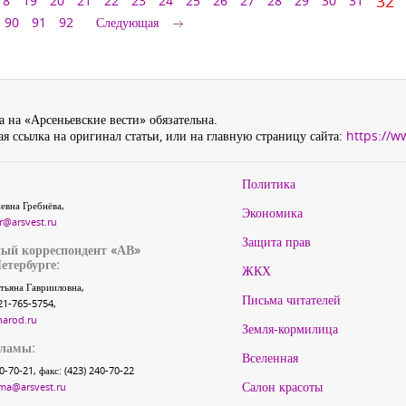
32
18
19
20
21
22
23
24
25
26
27
28
29
30
31
90
91
92
Следующая
 на «Арсеньевские вести» обязательна.
я ссылка на оригинал статьи, или на главную страницу сайта:
https://w
Политика
евна Гребнёва,
Экономика
r@arsvest.ru
Защита прав
ый корреспондент «АВ»
етербурге:
ЖКХ
тьяна Гаврииловна,
Письма читателей
21-765-5754,
narod.ru
Земля-кормилица
кламы:
Вселенная
40-70-21, факс: (423) 240-70-22
Салон красоты
ma@arsvest.ru