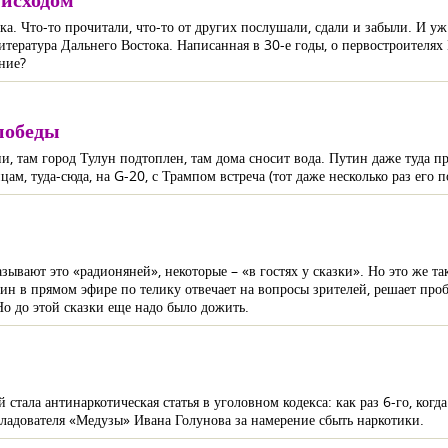
ка. Что-то прочитали, что-то от других послушали, сдали и забыли. И у
тература Дальнего Востока. Написанная в 30-е годы, о первостроителях
ение?
победы
, там город Тулун подтоплен, там дома сносит вода. Путин даже туда п
м, туда-сюда, на G-20, с Трампом встреча (тот даже несколько раз его п
вают это «радионяней», некоторые – «в гостях у сказки». Но это же та
н в прямом эфире по телику отвечает на вопросы зрителей, решает про
 Но до этой сказки еще надо было дожить.
стала антинаркотическая статья в уголовном кодекса: как раз 6-го, когд
адователя «Медузы» Ивана Голунова за намерение сбыть наркотики.