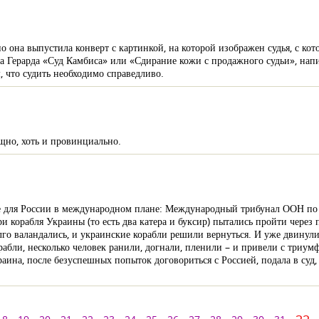
 она выпустила конверт с картинкой, на которой изображен судья, с кот
ида Герарда «Суд Камбиса» или «Сдирание кожи с продажного судьи», нап
, что судить необходимо справедливо.
ощно, хоть и провинциально.
е для России в международном плане: Международный трибунал ООН по
и корабля Украины (то есть два катера и буксир) пытались пройти через 
лго валандались, и украинские корабли решили вернуться. И уже двинул
рабли, несколько человек ранили, догнали, пленили – и привели с триум
раина, после безуспешных попыток договориться с Россией, подала в су