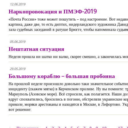
12.06.2019
Наркопровокация и ПМЭФ-2019
«Почта России» тоже может пошутить – под настроение. Вот недавно
картина, даже две, то есть диптих, нидерландского художника Дав
зала судебных заседаний в ратуше Брюгге, чтобы напоминала судьям
05.06.2019
Нештатная ситуация
Неделя прошла ни шатко ни валко, скорее смешно, а закончилась м
29.05.2019
Большому кораблю – большая пробоина
На прошлой неделе произошло довольно таки значительное событи
инциденту (скажем мягко) в Керченском проливе. Ну вы помните: тр
Мариуполь (Азовское море). Всё спросили, как полагается. Наши до
вдруг спохватились, бросились в погоню, обстреляли украинские ко
приколе, моряки арестованы и находятся в Москве, в Лефортово. Ук
вот решение: