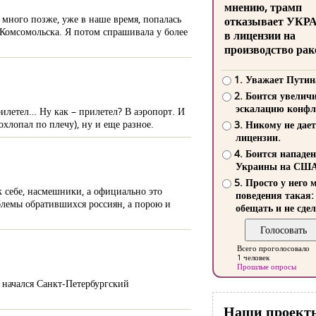
мнению, трамп
ж много позже, уже в наше время, попалась
отказывает УКР
 Комсомольска. Я потом спрашивала у более
в лицензии на
производство рак
1. Уважает Путин
2. Боится увелич
эскалацию конфл
рилетел… Ну как – прилетел? В аэропорт. И
охлопал по плечу), ну и еще разное.
3. Никому не дает
лицензии.
4. Боится нападе
Украины на СШ
5. Просто у него 
к себе, насмешники, а официально это
поведения такая:
блемы обратившихся россиян, а порою и
обещать и не сдел
Всего проголосовало
1 человек
Прошлые опросы
а начался Санкт-Петербургский
Наши проект