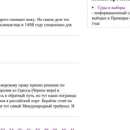
Суды и выборы
- информационный с
выборах в Приморье 
орого снимают кожу. На самом деле это
года
исанная еще в 1498 году специально для
 морскому праву принял решение по
пролив из Одессы (Черное море) в
ись в обратный путь, но тут наши погранцы
фом в российский порт. Корабли стоят на
д, в тот самый Международный трибунал. И