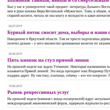
Был у нас в университете такой предмет: литература Дальнего Восто
мне в руки книжка Веры Кетлинской «Мужество». Тоже, в общем, ли
старшей коллеги, читала ли она книгу в молодости и какое впечатл
03.07.2019
Бурный поток сносит дома, выборы и наши 
Наводнение в Иркутской области. Там не просто подтоплены деревни
полетел дальше – у него множество архиважных визитов по заграница
26.06.2019
Пять кнопок на стул прямой линии
На прошлой неделе нас ждало Утешение. Некоторые насмешники назы
называется Прямой линией. Это когда президент наш Владимир Пути
подарки дарит. Ну там ёлку, платьице, собачку – кто что попросит.
19.06.2019
Рынок репрессивных услуг
На прошлой неделе (начиная с конца позапрошлой) вдруг актуальной 
международный жкономический форум, задержали журналиста-рассл