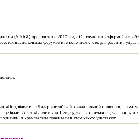
нетом (APrIGF) проводится с 2010 года. Он служит платформой для обс
повесток национальных форумов и, в конечном счете, для развития упра
ционной.
ерпомПо добавляет: «Лидер российской криминальной политики, альма-ма
еще были! А вот «Бандитский Петербург» – это недавняя реальность, и кн
политики, и кремлевские правители в этом как-то участвуют.
исходом