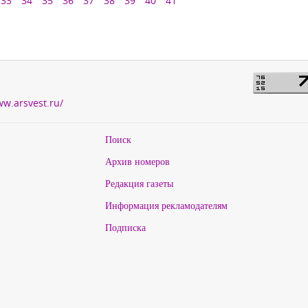
33
34
35
36
37
38
39
40
41
ww.arsvest.ru/
Поиск
Архив номеров
Редакция газеты
Информация рекламодателям
Подписка