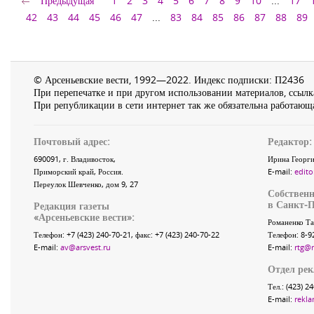
Предыдущая
1
2
3
4
5
6
7
8
9
10
...
17
42
43
44
45
46
47
...
83
84
85
86
87
88
89
© Арсеньевские вести, 1992—2022. Индекс подписки: П2436
При перепечатке и при другом использовании материалов, ссылка
При републикации в сети интернет так же обязательна работающа
Почтовый адрес:
Редактор:
690091
, г.
Владивосток
,
Ирина Георги
Приморский край
,
Россия
.
E-mail:
edito
Переулок Шевченко
, дом 9, 27
Собственн
в Санкт-П
Редакция газеты
«
Арсеньевские вести
»:
Романенко Та
Телефон:
+7 (423) 240-70-21
, факс:
+7 (423) 240-70-22
Телефон: 8-9
E-mail:
av@arsvest.ru
E-mail:
rtg@
Отдел ре
Тел.: (423) 2
E-mail:
rekla