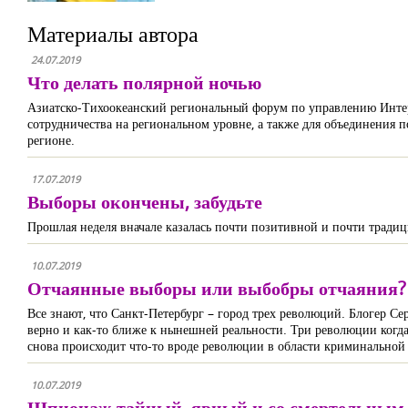
Материалы автора
24.07.2019
Что делать полярной ночью
Азиатско-Тихоокеанский региональный форум по управлению Интер
сотрудничества на региональном уровне, а также для объединения 
регионе.
17.07.2019
Выборы окончены, забудьте
Прошлая неделя вначале казалась почти позитивной и почти тради
10.07.2019
Отчаянные выборы или выбобры отчаяния?
Все знают, что Санкт-Петербург – город трех революций. Блогер С
верно и как-то ближе к нынешней реальности. Три революции когда 
снова происходит что-то вроде революции в области криминальной 
10.07.2019
Шпионаж тайный, явный и со смертельным 