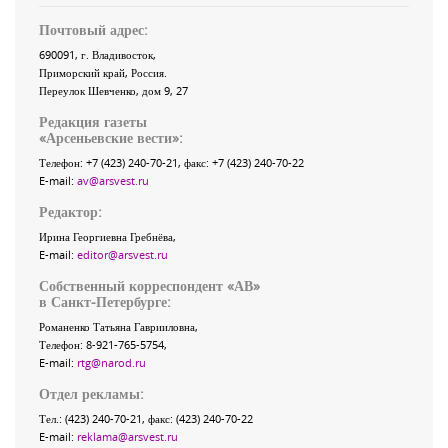
Почтовый адрес:
690091
, г.
Владивосток
,
Приморский край
,
Россия
.
Переулок Шевченко
, дом 9, 27
Редакция газеты
«
Арсеньевские вести
»:
Телефон:
+7 (423) 240-70-21
, факс:
+7 (423) 240-70-22
E-mail:
av@arsvest.ru
Редактор:
Ирина Георгиевна Гребнёва,
E-mail:
editor@arsvest.ru
Собственный корреспондент «АВ»
в Санкт-Петербурге:
Романенко Татьяна Гаврииловна,
Телефон: 8-921-765-5754,
E-mail:
rtg@narod.ru
Отдел рекламы:
Тел.: (423) 240-70-21, факс: (423) 240-70-22
E-mail:
reklama@arsvest.ru