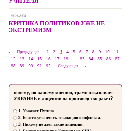
УЧИТЕЛЯ
14.01.2026
КРИТИКА ПОЛИТИКОВ УЖЕ НЕ
ЭКСТРЕМИЗМ
3
Предыдущая
1
2
4
5
6
7
8
9
10
11
12
13
14
15
16
17
18
...
83
84
85
86
87
88
89
90
91
92
Следующая
почему, по вашему мнению, трамп отказывает
УКРАИНЕ в лицензии на производство ракет?
1. Уважает Путина.
2. Боится увеличить эскалацию конфликта.
3. Никому не дает такие лицензии.
4. Боится нападения Украины на США