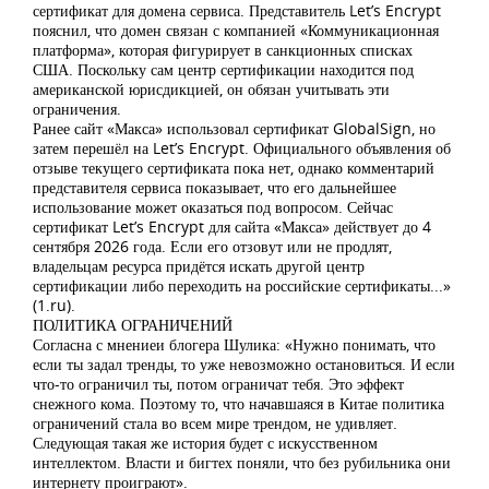
сертификат для домена сервиса. Представитель Let’s Encrypt
пояснил, что домен связан с компанией «Коммуникационная
платформа», которая фигурирует в санкционных списках
США. Поскольку сам центр сертификации находится под
американской юрисдикцией, он обязан учитывать эти
ограничения.
Ранее сайт «Макса» использовал сертификат GlobalSign, но
затем перешёл на Let’s Encrypt. Официального объявления об
отзыве текущего сертификата пока нет, однако комментарий
представителя сервиса показывает, что его дальнейшее
использование может оказаться под вопросом. Сейчас
сертификат Let’s Encrypt для сайта «Макса» действует до 4
сентября 2026 года. Если его отзовут или не продлят,
владельцам ресурса придётся искать другой центр
сертификации либо переходить на российские сертификаты...»
(1.ru).
ПОЛИТИКА ОГРАНИЧЕНИЙ
Согласна с мнениеи блогера Шулика: «Нужно понимать, что
если ты задал тренды, то уже невозможно остановиться. И если
что-то ограничил ты, потом ограничат тебя. Это эффект
снежного кома. Поэтому то, что начавшаяся в Китае политика
ограничений стала во всем мире трендом, не удивляет.
Следующая такая же история будет с искусственном
интеллектом. Власти и бигтех поняли, что без рубильника они
интернету проиграют».