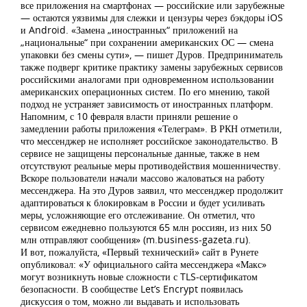
все приложения на смартфонах — российские или зарубежные
— остаются уязвимы для слежки и цензуры через бэкдоры iOS
и Android. «Замена „иностранных“ приложений на
„национальные“ при сохранении американских ОС — смена
упаковки без смены сути», — пишет Дуров. Предприниматель
также подверг критике практику замены зарубежных сервисов
российскими аналогами при одновременном использовании
американских операционных систем. По его мнению, такой
подход не устраняет зависимость от иностранных платформ.
Напомним, с 10 февраля власти приняли решение о
замедлении работы приложения «Телеграм». В РКН отметили,
что мессенджер не исполняет российское законодательство. В
сервисе не защищены персональные данные, также в нем
отсутствуют реальные меры противодействия мошенничеству.
Вскоре пользователи начали массово жаловаться на работу
мессенджера. На это Дуров заявил, что мессенджер продолжит
адаптироваться к блокировкам в России и будет усиливать
меры, усложняющие его отслеживание. Он отметил, что
сервисом ежедневно пользуются 65 млн россиян, из них 50
млн отправляют сообщения» (m.business-gazeta.ru).
И вот, пожалуйста, «Первый технический» сайт в Рунете
опубликовал: «У официального сайта мессенджера «Макс»
могут возникнуть новые сложности с TLS-сертификатом
безопасности. В сообществе Let’s Encrypt появилась
дискуссия о том, можно ли выдавать и использовать