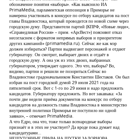
обозначение понятия «выборы». «Как выяснило ИА
PrimaMedia, парламентская оппозиция в Приморье не
намерена участвовать в конкурсе по отбору кандидатов на пост
главы Владивостока, который проводится по новой схеме через
городскую думу. Представители партий (КПРФ, «Новые люди»,
«Справедливая Россия» – прим. «АрсВест») поясняют отказ
несогласием с форматом непрямых выборов и приоритетом
других кампаний» (primamedia.ru). Сейчас же как мэр
должен избираться? Партии выдвигают персонажей и отдают
губернатору. Он смотрит, выбирает двоих и отдаёт в
городскую думу. А она уж из этих двоих, выбранных
губернатором, утверждает одного. Это что, выборы? Во,
видимо, партии и решили не позориться.Сейчас во
Владивостоке градоначальником Константин Шестаков. Он был
избран на пост городской думой 29 июля 2021 года на
пятилетний срок. Вот с 1-го по 29 июня и надо предложить
кандидатов. Губернатору предложить. Но вот закавыка: «За
почти две недели приёма документов на конкурс по отбору
кандидатов на должность главы Владивостока в министерство
внутренней политики Приморья не поступило ни одной
заявки», – отмечает PrimaMedia.
А что Едро, она что, тоже только всенародные выборы
признаёт и в этих не участвует? Да вроде пока думает над
кандидатурами…
НЕШУТОЧНЫЕ ПРАВА НА ШУТКИ ЗАДОРНОВА