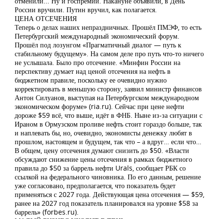
отменили... Ну и госпремии. Накануне объявили, в День
России вручили. Путин вручил, как полагается.
ЦЕНА ОТСЕЧЕНИЯ
Теперь о делах наших непраздничных. Прошёл ПМЭФ, то есть
Петербургский международный экономический форум.
Прошёл под лозунгом «Прагматичный диалог — путь к
стабильному будущему». На самом деле про путь что-то ничего
не услышала. Было про отсечение. «Минфин России на
перспективу думает над ценой отсечения на нефть в
бюджетном правиле, поскольку ее очевидно нужно
корректировать в меньшую сторону, заявил министр финансов
Антон Силуанов, выступая на Петербургском международном
экономическом форуме» (ria.ru). Сейчас при цене нефти
дороже $59 всё, что выше, идёт в ФНБ. Ныне из-за ситуации с
Ираном в Ормузском проливе нефть стоит гораздо больше, так
и наплевать бы, но, очевидно, экономисты денежку любят в
прошлом, настоящем и будущем, так что – а вдруг… если что…
В общем, цену отсечения думают снизить до $50. «Власти
обсуждают снижение цены отсечения в рамках бюджетного
правила до $50 за баррель нефти Urals, сообщает РБК со
ссылкой на федерального чиновника. По его данным, решение
уже согласовано, предполагается, что показатель будет
применяться с 2027 года. Действующая цена отсечения — $59,
ранее на 2027 год показатель планировался на уровне $58 за
баррель» (forbes.ru).