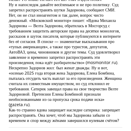
Ну и напоследок давайте весёленькое и не про политику. Суд
запретил распространять шутки Задорнова, сообщают СМИ.
Нет, он не стал иноагентом и так далее, вопрос чисто
денежный. «Московский монитор» пишет: «Вдова Михаила
Задорнова — Велта Задорнова, обратилась в Мосгорсуд с
требованием защитить авторские права на десятки монологов,
рассказов и шуток писателя, которые публикуются в интернете
без её согласия. В списке — знаменитые высказывания про
«тупых американцев», а также про туристов, депутатов,
АвтоВАЗ, цены, чиновников и другие темы. Суд удовлетворил
заявление и временно запретил распространять эти
произведения, пока идёт разбирательство» (mosmonitor.ru).
Нескрепно Задорнов жил: был женат дважды. Ну и вот,
«осенью 2025 года вторая жена Задорнова, Елена Бомбина,
пыталась отсудить часть выплат за его произведения. Женщина
считала их совместным имуществом, но суд отклонил ее
требования. Сатирик завещал права на свое творчество Велте
Задорновой. Претензии Елены Бомбиной признали
необоснованными из-за пропуска срока подачи иска»
(gazeta.ru).
Как-то странно вдова защищает наследие сатирика: запрещает
распространять. Она хочет, чтоб мы Задорнова забыли со
временем и спор между жёнами завершился нулевым счётом?