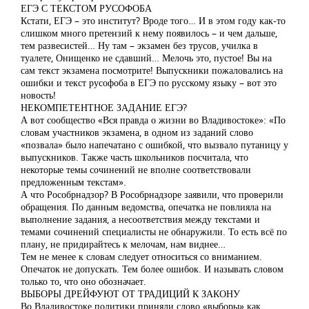
ЕГЭ С ТЕКСТОМ РУСОФОБА
Кстати, ЕГЭ – это институт? Вроде того… И в этом году как-то
слишком много претензий к нему появилось – и чем дальше,
тем развесистей… Ну там – экзамен без трусов, училка в
туалете, Онищенко не сдавший… Мелочь это, пустое! Вы на
сам текст экзамена посмотрите! Выпускники пожаловались на
ошибки и текст русофоба в ЕГЭ по русскому языку – вот это
новость!
НЕКОМПЕТЕНТНОЕ ЗАДАНИЕ ЕГЭ?
А вот сообщество «Вся правда о жизни во Владивостоке»: «По
словам участников экзамена, в одном из заданий слово
«позвала» было напечатано с ошибкой, что вызвало путаницу у
выпускников. Также часть школьников посчитала, что
некоторые темы сочинений не вполне соответствовали
предложенным текстам».
А что Рособрнадзор? В Рособрнадзоре заявили, что проверили
обращения. По данным ведомства, опечатка не повлияла на
выполнение задания, а несоответствия между текстами и
темами сочинений специалисты не обнаружили. То есть всё по
плану, не придирайтесь к мелочам, нам виднее…
Тем не менее к словам следует относиться со вниманием.
Опечаток не допускать. Тем более ошибок. И называть словом
только то, что оно обозначает.
ВЫБОРЫ ДРЕЙФУЮТ ОТ ТРАДИЦИЙ К ЗАКОНУ
Во Владивостоке политики приняли слово «выборы» как