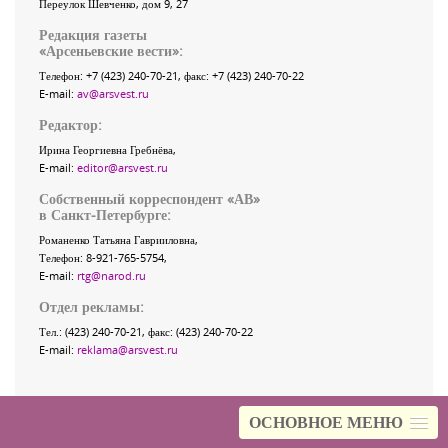
Переулок Шевченко
, дом 9, 27
Редакция газеты
«
Арсеньевские вести
»:
Телефон:
+7 (423) 240-70-21
, факс:
+7 (423) 240-70-22
E-mail:
av@arsvest.ru
Редактор:
Ирина Георгиевна Гребнёва,
E-mail:
editor@arsvest.ru
Собственный корреспондент «АВ»
в Санкт-Петербурге:
Романенко Татьяна Гаврииловна,
Телефон: 8-921-765-5754,
E-mail:
rtg@narod.ru
Отдел рекламы:
Тел.: (423) 240-70-21, факс: (423) 240-70-22
E-mail:
reklama@arsvest.ru
ОСНОВНОЕ МЕНЮ