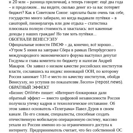
и 20 млн – разница приличная), а теперь говорят: ещё два года
– и продолжим… вы видите, сколько денег из-за вас потеряет
бюджет? Как в Советском Союзе: зарплаты были очень так себе,
государство много забирало, но когда выдавали путёвки – в
санаторий, пионерлагерь или дом отдыха – статистика
плюсовала полную стоимость и хвасталась: вот какенные
доходы у наших граждан! Но там хоть путёвки…
ОБОГНАЛИ ВЕНЕСУЭЛУ
Официальные новости ПМЭФ – да, конечно, всё хорошо…
«Утром 5 июня на завтраке Сбера в рамках Петербургского
международного экономического форума выступил депутат
Госдумы и глава комитета по бюджету и налогам Андрей
Макаров. Он заявил о низком качестве российских институтов
власти, сославшись на индекс инноваций ООН, по которому
Россия занимает 131-е место по качеству институтов, обойдя
Венесуэлу, но уступив по показателям Лесото» (repost.news).
ОБРАТНЫЙ ЭФФЕКТ
«Бизнес Online» пишет: «Интернет-блокировки дали
обратный эффект — вместо цифровой независимости Россия
получила утечку кадров и технологическое отставание. Об
этом заявил основатель «Телеграма» Павел Дуров в своем
канале. По его словам, специалисты, способные создать
отечественную мобильную операционную систему, массово
уехали из России именно из-за ограниченного доступа к
интернету. Предприниматель считает, что без собственной ОС