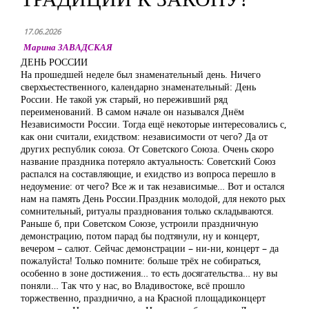
17.06.2026
Марина ЗАВАДСКАЯ
ДЕНЬ РОССИИ
На прошедшей неделе был знаменательный день. Ничего
сверхъестественного, календарно знаменательный: День
России. Не такой уж старый, но переживший ряд
переименований. В самом начале он назывался Днём
Независимости России. Тогда ещё некоторые интересовались с,
как они считали, ехидством: независимости от чего? Да от
других республик союза. От Советского Союза. Очень скоро
название праздника потеряло актуальность: Советский Союз
распался на составляющие, и ехидство из вопроса перешло в
недоумение: от чего? Все ж и так независимые… Вот и остался
нам на память День России.Праздник молодой, для некото рых
сомнительный, ритуалы празднования только складываются.
Раньше б, при Советском Союзе, устроили праздничную
демонстрацию, потом парад бы подтянули, ну и концерт,
вечером – салют. Сейчас демонстрации – ни-ни, концерт – да
пожалуйста! Только помните: больше трёх не собираться,
особенно в зоне достижения… то есть досягательства… ну вы
поняли… Так что у нас, во Владивостоке, всё прошло
торжественно, празднично, а на Красной площадиконцерт