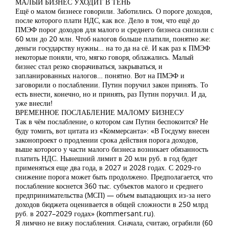
МАЛЫЙ БИЗНЕС УХОДИТ В ТЕНЬ
Ещё о малом бизнесе говорили. Заботились. О пороге доходов,
после которого плати НДС, как все. Дело в том, что ещё до
ПМЭФ порог доходов для малого и среднего бизнеса снизили с
60 млн до 20 млн. Чтоб налогов больше платили, понятно же:
деньги государству нужны… на то да на сё. И как раз к ПМЭФ
некоторые поняли, что, мягко говоря, облажались. Малый
бизнес стал резко сворачиваться, закрываться, и
запланированных налогов… понятно. Вот на ПМЭФ и
заговорили о послаблении. Путин поручил закон принять. То
есть внести, конечно, но и принять, раз Путин поручил. И да,
уже внесли!
ВРЕМЕННОЕ ПОСЛАБЛЕНИЕ МАЛОМУ БИЗНЕСУ
Так в чём послабление, о котором сам Путин беспокоится? Не
буду томить, вот цитата из «Коммерсанта»: «В Госдуму внесен
законопроект о продлении срока действия порога доходов,
выше которого у части малого бизнеса возникает обязанность
платить НДС. Нынешний лимит в 20 млн руб. в год будет
применяться еще два года, в 2027 и 2028 годах. С 2029-го
снижение порога может быть продолжено. Предполагается, что
послабление коснется 360 тыс. субъектов малого и среднего
предпринимательства (МСП) — объем выпадающих из-за него
доходов бюджета оценивается в общей сложности в 250 млрд
руб. в 2027–2029 годах» (kommersant.ru).
Я лимчно не вижу послабления. Сначала, считаю, ограбили (60