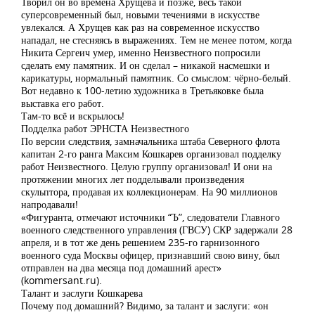
Творил он во времена Хрущева и позже, весь такой
суперсовременный был, новыми течениями в искусстве
увлекался. А Хрущев как раз на современное искусство
нападал, не стесняясь в выражениях. Тем не менее потом, когда
Никита Сергеич умер, именно Неизвестного попросили
сделать ему памятник. И он сделал – никакой насмешки и
карикатуры, нормальный памятник. Со смыслом: чёрно-белый.
Вот недавно к 100-летию художника в Третьяковке была
выставка его работ.
Там-то всё и вскрылось!
Подделка работ ЭРНСТА Неизвестного
По версии следствия, замначальника штаба Северного флота
капитан 2-го ранга Максим Кошкарев организовал подделку
работ Неизвестного. Целую группу организовал! И они на
протяжении многих лет подделывали произведения
скульптора, продавая их коллекционерам. На 90 миллионов
напродавали!
«Фигуранта, отмечают источники “Ъ”, следователи Главного
военного следственного управления (ГВСУ) СКР задержали 28
апреля, и в тот же день решением 235-го гарнизонного
военного суда Москвы офицер, признавший свою вину, был
отправлен на два месяца под домашний арест»
(kommersant.ru).
Талант и заслуги Кошкарева
Почему под домашний? Видимо, за талант и заслуги: «он