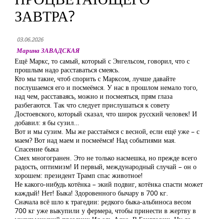
ЗАВТРА?
03.06.2026
Марина ЗАВАДСКАЯ
Ещё Маркс, то самый, который с Энгельсом, говорил, что с
прошлым надо расставаться смеясь.
Кто мы такие, чтоб спорить с Марксом, лучше давайте
послушаемся его и посмеёмся. У нас в прошлом немало того,
над чем, расставаясь, можно и посмеяться, прям глаза
разбегаются. Так что следует прислушаться к совету
Достоевского, который сказал, что широк русский человек! И
добавил: я бы сузил…
Вот и мы сузим. Мы же расстаёмся с весной, если ещё уже – с
маем? Вот над маем и посмеёмся! Над событиями мая.
Спасение быка
Смех многогранен. Это не только насмешка, но прежде всего
радость, оптимизм! И первый, международный случай – он о
хорошем: президент Трамп спас животное!
Не какого-нибудь котёнка – экий подвиг, котёнка спасти может
каждый! Нет! Быка! Здоровенного бычару в 700 кг.
Сначала всё шло к трагедии: редкого быка-альбиноса весом
700 кг уже выкупили у фермера, чтобы принести в жертву в