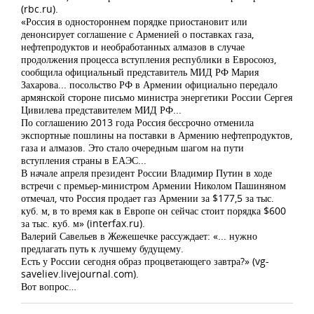
(rbc.ru).
«Россия в одностороннем порядке приостановит или
денонсирует соглашение с Арменией о поставках газа,
нефтепродуктов и необработанных алмазов в случае
продолжения процесса вступления республики в Евросоюз,
сообщила официальный представитель МИД РФ Мария
Захарова... посольство РФ в Армении официально передало
армянской стороне письмо министра энергетики России Сергея
Цивилева представителем МИД РФ...
По соглашению 2013 года Россия бессрочно отменила
экспортные пошлины на поставки в Армению нефтепродуктов,
газа и алмазов. Это стало очередным шагом на пути
вступления страны в ЕАЭС...
В начале апреля президент России Владимир Путин в ходе
встречи с премьер-министром Армении Николом Пашиняном
отмечал, что Россия продает газ Армении за $177,5 за тыс.
куб. м, в то время как в Европе он сейчас стоит порядка $600
за тыс. куб. м» (interfax.ru).
Валерий Савельев в Жежешечке рассуждает: «... нужно
предлагать путь к лучшему будущему.
Есть у России сегодня образ процветающего завтра?» (vg-
saveliev.livejournal.com).
Вот вопрос…