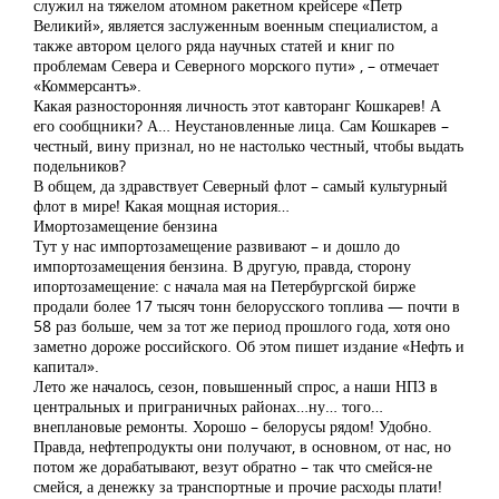
служил на тяжелом атомном ракетном крейсере «Петр
Великий», является заслуженным военным специалистом, а
также автором целого ряда научных статей и книг по
проблемам Севера и Северного морского пути» , – отмечает
«Коммерсантъ».
Какая разносторонняя личность этот кавторанг Кошкарев! А
его сообщники? А… Неустановленные лица. Сам Кошкарев –
честный, вину признал, но не настолько честный, чтобы выдать
подельников?
В общем, да здравствует Северный флот – самый культурный
флот в мире! Какая мощная история…
Имортозамещение бензина
Тут у нас импортозамещение развивают – и дошло до
импортозамещения бензина. В другую, правда, сторону
ипортозамещение: с начала мая на Петербургской бирже
продали более 17 тысяч тонн белорусского топлива — почти в
58 раз больше, чем за тот же период прошлого года, хотя оно
заметно дороже российского. Об этом пишет издание «Нефть и
капитал».
Лето же началось, сезон, повышенный спрос, а наши НПЗ в
центральных и приграничных районах…ну… того…
внеплановые ремонты. Хорошо – белорусы рядом! Удобно.
Правда, нефтепродукты они получают, в основном, от нас, но
потом же дорабатывают, везут обратно – так что смейся-не
смейся, а денежку за транспортные и прочие расходы плати!