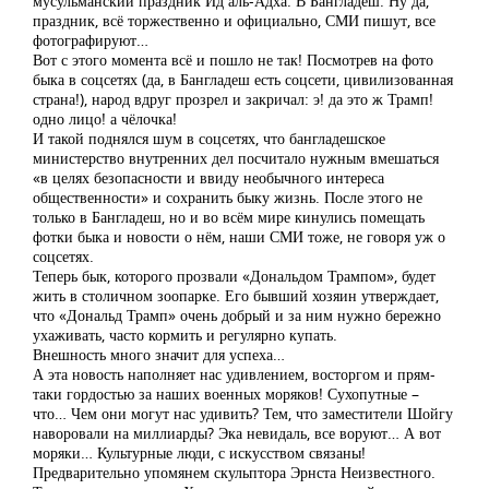
мусульманский праздник Ид аль-Адха. В Бангладеш. Ну да,
праздник, всё торжественно и официально, СМИ пишут, все
фотографируют…
Вот с этого момента всё и пошло не так! Посмотрев на фото
быка в соцсетях (да, в Бангладеш есть соцсети, цивилизованная
страна!), народ вдруг прозрел и закричал: э! да это ж Трамп!
одно лицо! а чёлочка!
И такой поднялся шум в соцсетях, что бангладешское
министерство внутренних дел посчитало нужным вмешаться
«в целях безопасности и ввиду необычного интереса
общественности» и сохранить быку жизнь. После этого не
только в Бангладеш, но и во всём мире кинулись помещать
фотки быка и новости о нём, наши СМИ тоже, не говоря уж о
соцсетях.
Теперь бык, которого прозвали «Дональдом Трампом», будет
жить в столичном зоопарке. Его бывший хозяин утверждает,
что «Дональд Трамп» очень добрый и за ним нужно бережно
ухаживать, часто кормить и регулярно купать.
Внешность много значит для успеха…
А эта новость наполняет нас удивлением, восторгом и прям-
таки гордостью за наших военных моряков! Сухопутные –
что… Чем они могут нас удивить? Тем, что заместители Шойгу
наворовали на миллиарды? Эка невидаль, все воруют… А вот
моряки… Культурные люди, с искусством связаны!
Предварительно упомянем скульптора Эрнста Неизвестного.