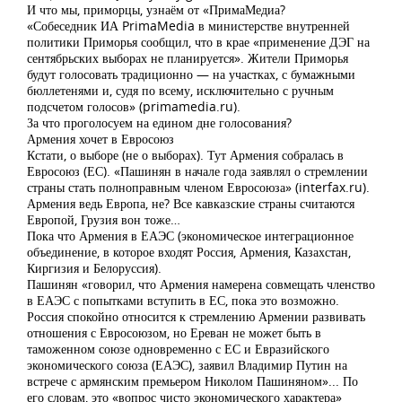
И что мы, приморцы, узнаём от «ПримаМедиа?
«Собеседник ИА PrimaMedia в министерстве внутренней
политики Приморья сообщил, что в крае «применение ДЭГ на
сентябрьских выборах не планируется». Жители Приморья
будут голосовать традиционно — на участках, с бумажными
бюллетенями и, судя по всему, исключительно с ручным
подсчетом голосов» (primamedia.ru).
За что проголосуем на едином дне голосования?
Армения хочет в Евросоюз
Кстати, о выборе (не о выборах). Тут Армения собралась в
Евросоюз (ЕС). «Пашинян в начале года заявлял о стремлении
страны стать полноправным членом Евросоюза» (interfax.ru).
Армения ведь Европа, не? Все кавказские страны считаются
Европой, Грузия вон тоже…
Пока что Армения в ЕАЭС (экономическое интеграционное
объединение, в которое входят Россия, Армения, Казахстан,
Киргизия и Белоруссия).
Пашинян «говорил, что Армения намерена совмещать членство
в ЕАЭС с попытками вступить в ЕС, пока это возможно.
Россия спокойно относится к стремлению Армении развивать
отношения с Евросоюзом, но Ереван не может быть в
таможенном союзе одновременно с ЕС и Евразийского
экономического союза (ЕАЭС), заявил Владимир Путин на
встрече с армянским премьером Николом Пашиняном»... По
его словам, это «вопрос чисто экономического характера»