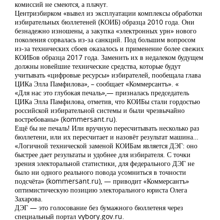
комиссий не смеются, а плачут.
Центризбирком «вывел из эксплуатации комплексы обработки
избирательных бюллетеней (КОИБ) образца 2010 года. Они
безнадежно изношены, а закупка «электронных урн» нового
поколения сорвалась из-за санкций. Под большим вопросом
из-за технических сбоев оказалось и применение более свежих
КОИБов образца 2017 года. Заменить их в недалеком будущем
должны новейшие технические средства, которые будут
учитывать «цифровые ресурсы» избирателей, пообещала глава
ЦИКа Элла Памфилова», – сообщает «Коммерсантъ». «
«Для нас это глубокая печаль»,— призналась председатель
ЦИКа Элла Памфилова, отметив, что КОИБы стали гордостью
российской избирательной системы и были чрезвычайно
востребованы» (kommersant.ru).
Ещё бы не печаль! Или вручную пересчитывать несколько раз
бюллетени, или их пересчитает и назовёт результат машина…
«Логичной технической заменой КОИБам является ДЭГ: оно
быстрее дает результаты и удобнее для избирателя. С точки
зрения электоральной статистики, для федерального ДЭГ не
было ни одного реального повода усомниться в точности
подсчёта» (kommersant.ru), — приводит «Коммерсантъ»
оптимистическую позицию электорального юриста Олега
Захарова.
ДЭГ — это голосование без бумажного бюллетеня через
специальный портал vybory.gov.ru.