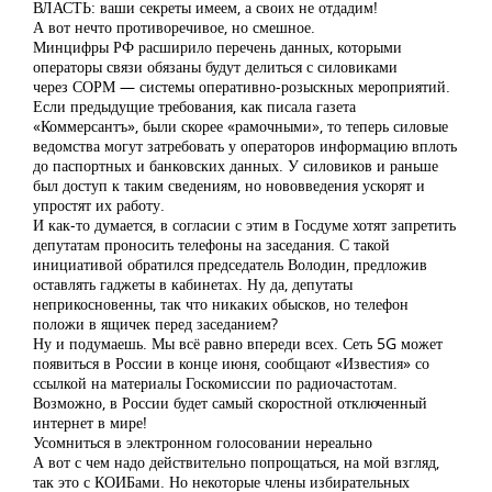
ВЛАСТЬ: ваши секреты имеем, а своих не отдадим!
А вот нечто противоречивое, но смешное.
Минцифры РФ расширило перечень данных, которыми
операторы связи обязаны будут делиться с силовиками
через СОРМ — системы оперативно-розыскных мероприятий.
Если предыдущие требования, как писала газета
«Коммерсантъ», были скорее «рамочными», то теперь силовые
ведомства могут затребовать у операторов информацию вплоть
до паспортных и банковских данных. У силовиков и раньше
был доступ к таким сведениям, но нововведения ускорят и
упростят их работу.
И как-то думается, в согласии с этим в Госдуме хотят запретить
депутатам проносить телефоны на заседания. С такой
инициативой обратился председатель Володин, предложив
оставлять гаджеты в кабинетах. Ну да, депутаты
неприкосновенны, так что никаких обысков, но телефон
положи в ящичек перед заседанием?
Ну и подумаешь. Мы всё равно впереди всех. Сеть 5G может
появиться в России в конце июня, сообщают «Известия» со
ссылкой на материалы Госкомиссии по радиочастотам.
Возможно, в России будет самый скоростной отключенный
интернет в мире!
Усомниться в электронном голосовании нереально
А вот с чем надо действительно попрощаться, на мой взгляд,
так это с КОИБами. Но некоторые члены избирательных