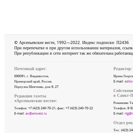
© Арсеньевские вести, 1992—2022. Индекс подписки: П2436
При перепечатке и при другом использовании материалов, ссылка
При републикации в сети интернет так же обязательна работающа
Почтовый адрес:
Редактор:
690091
, г.
Владивосток
,
Ирина Георги
Приморский край
,
Россия
.
E-mail:
edito
Переулок Шевченко
, дом 9, 27
Собственн
в Санкт-П
Редакция газеты
«
Арсеньевские вести
»:
Романенко Та
Телефон:
+7 (423) 240-70-21
, факс:
+7 (423) 240-70-22
Телефон: 8-9
E-mail:
av@arsvest.ru
E-mail:
rtg@
Отдел ре
Тел.: (423) 2