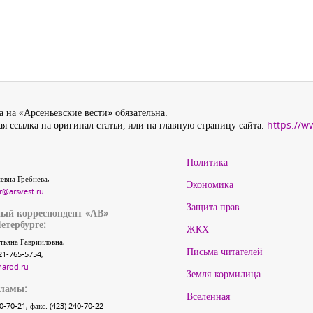
 на «Арсеньевские вести» обязательна.
я ссылка на оригинал статьи, или на главную страницу сайта:
https://w
Политика
евна Гребнёва,
Экономика
r@arsvest.ru
Защита прав
ый корреспондент «АВ»
етербурге:
ЖКХ
тьяна Гаврииловна,
Письма читателей
21-765-5754,
narod.ru
Земля-кормилица
кламы:
Вселенная
40-70-21, факс: (423) 240-70-22