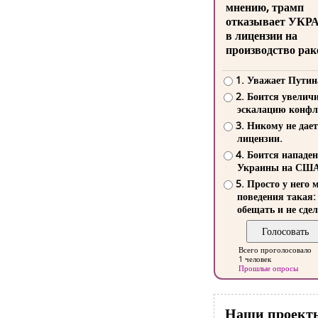
мнению, трамп
отказывает УКР
в лицензии на
производство рак
1. Уважает Путин
2. Боится увелич
эскалацию конфл
3. Никому не дает
лицензии.
4. Боится нападе
Украины на СШ
5. Просто у него 
поведения такая:
обещать и не сдел
Всего проголосовало
1 человек
Прошлые опросы
Наши проект