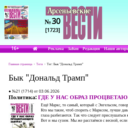
30
№
[1723]
16+
Реклама
ЗаКон
Редакция
Наши автор
Главная страница
Теги
Тег: Бык "Дональд Трамп"
Бык "Дональд Трамп"
● №21 (1714) от 03.06.2026
Политика:
ГДЕ У НАС ОБРАЗ ПРОЦВЕТАЮ
Ещё Маркс, то самый, который с Энгельсом, говор
Кто мы такие, чтоб спорить с Марксом, лучше дав
глаза разбегаются. Так что следует прислушаться 
Вот и мы сузим. Мы же расстаёмся с весной, если