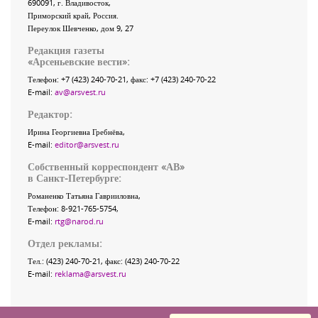
690091
, г.
Владивосток
,
Приморский край
,
Россия
.
Переулок Шевченко
, дом 9, 27
Редакция газеты
«
Арсеньевские вести
»:
Телефон:
+7 (423) 240-70-21
, факс:
+7 (423) 240-70-22
E-mail:
av@arsvest.ru
Редактор:
Ирина Георгиевна Гребнёва,
E-mail:
editor@arsvest.ru
Собственный корреспондент «АВ»
в Санкт-Петербурге:
Романенко Татьяна Гаврииловна,
Телефон: 8-921-765-5754,
E-mail:
rtg@narod.ru
Отдел рекламы:
Тел.: (423) 240-70-21, факс: (423) 240-70-22
E-mail:
reklama@arsvest.ru