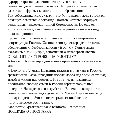
курирует три направления: департамент экономики и
финансов, департамент развития IT-отрасли и департамент
развития цифровых компетенций и образования...
Три собеседника РБК указали, что Минцифры также готовится
покинуть замглавы Александр Шойтов, который курирует
департамент информационной безопасности. Но еще один
источник указал, что «окончательное решение по его уходу
пока не принято.
Кроме того, по данным источников РБК, рассматривается
вопрос ухода Евгения Хасина, врио директора департамента
обеспечения кибербезопасности» (rbc.ru). Умные люди
оказались в Минцифры, вспомнили о незапертой дверце?
ОТКЛЮЧЕНИЯ УГРОБЯТ ПАТРИОТИЗМ?
А блогер Шулика ещё один аспект припомнил, излагая своё
мнение:
«Понято, что 9 мая... Праздник важный и главный в России,
гражданская Пасха, праздник победы добра над злом, света над
тьмой и жизни над смертью. И вот в честь праздника
посчитайте, сколько семей в России кормит мобильный
интернет. На неделю его вырубить... Внимание вопрос, что
семьи и дети такие будут думать про 9 мая? Взрослые-то еще
поймут, а дети... Это же перечеркивает вообще все
патриотическое воспитание».
Зато потом, «разговаривая о важном»… А поздно!
ПОЗДРАВА ОТ ЗООПАРКА