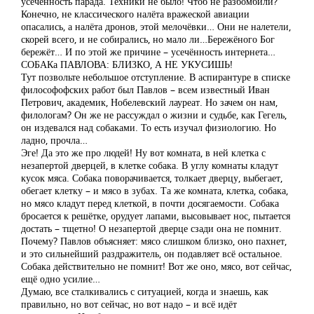
усечённость парада. Техники не было! Чтоб не разбомбили?
Конечно, не классического налёта вражеской авиации
опасались, а налёта дронов, этой мелочёвки… Они не налетели,
скорей всего, и не собирались, но мало ли…Бережёного Бог
бережёт… И по этой же причине – усечённость интернета…
СОБАКа ПАВЛОВА: БЛИЗКО, А НЕ УКУСИШЬ!
Тут позвольте небольшое отступление. В аспирантуре в списке
философофских работ был Павлов – всем известный Иван
Петрович, академик, Нобелевский лауреат. Но зачем он нам,
филологам? Он же не рассуждал о жизни и судьбе, как Гегель,
он издевался над собаками. То есть изучал физиологию. Но
ладно, прочла…
Эге! Да это же про людей! Ну вот комната, в ней клетка с
незапертой дверцей, в клетке собака. В углу комнаты кладут
кусок мяса. Собака поворачивается, толкает дверцу, выбегает,
обегает клетку – и мясо в зубах. Та же комната, клетка, собака,
но мясо кладут перед клеткой, в почти досягаемости. Собака
бросается к решётке, орудует лапами, высовывает нос, пытается
достать – тщетно! О незапертой дверце сзади она не помнит.
Почему? Павлов объясняет: мясо слишком близко, оно пахнет,
и это сильнейший раздражитель, он подавляет всё остальное.
Собака действительно не помнит! Вот же оно, мясо, вот сейчас,
ещё одно усилие…
Думаю, все сталкивались с ситуацией, когда и знаешь, как
правильно, но вот сейчас, но вот надо – и всё идёт