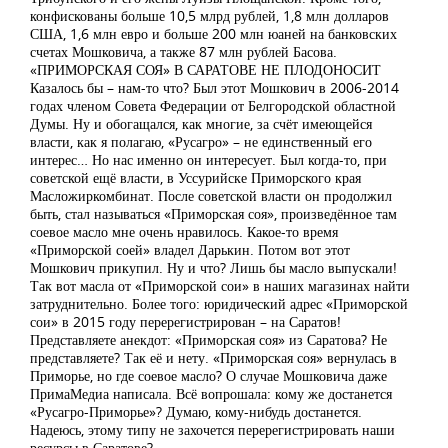
конфискованы больше 10,5 млрд рублей, 1,8 млн долларов
США, 1,6 млн евро и больше 200 млн юаней на банковских
счетах Мошковича, а также 87 млн рублей Басова.
«ПРИМОРСКАЯ СОЯ» В САРАТОВЕ НЕ ПЛОДОНОСИТ
Казалось бы – нам-то что? Был этот Мошкович в 2006-2014
годах членом Совета Федерации от Белгородской областной
Думы. Ну и обогащался, как многие, за счёт имеющейся
власти, как я полагаю, «Русагро» – не единственный его
интерес… Но нас именно он интересует. Был когда-то, при
советской ещё власти, в Уссурийске Приморского края
Масложиркомбинат. После советской власти он продолжил
быть, стал называться «Приморская соя», произведённое там
соевое масло мне очень нравилось. Какое-то время
«Приморской соей» владел Дарькин. Потом вот этот
Мошкович прикупил. Ну и что? Лишь бы масло выпускали!
Так вот масла от «Приморской сои» в наших магазинах найти
затруднительно. Более того: юридический адрес «Приморской
сои» в 2015 году перерегистрирован – на Саратов!
Представляете анекдот: «Приморская соя» из Саратова? Не
представляете? Так её и нету. «Приморская соя» вернулась в
Приморье, но где соевое масло? О случае Мошковича даже
ПримаМедиа написала. Всё вопрошала: кому же достанется
«Русагро-Приморье»? Думаю, кому-нибудь достанется.
Надеюсь, этому типу не захочется перерегистрировать наши
ресурсы в Саратове?