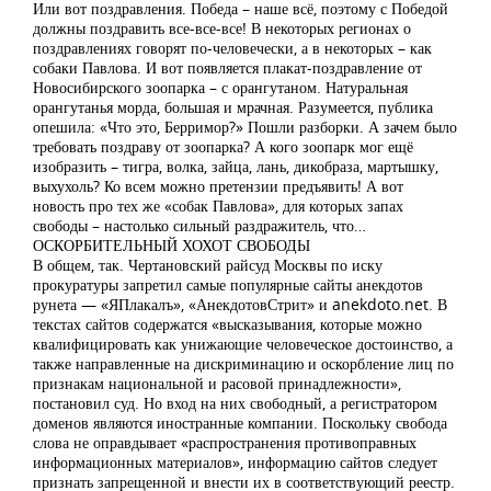
Или вот поздравления. Победа – наше всё, поэтому с Победой
должны поздравить все-все-все! В некоторых регионах о
поздравлениях говорят по-человечески, а в некоторых – как
собаки Павлова. И вот появляется плакат-поздравление от
Новосибирского зоопарка – с орангутаном. Натуральная
орангутанья морда, большая и мрачная. Разумеется, публика
опешила: «Что это, Берримор?» Пошли разборки. А зачем было
требовать поздраву от зоопарка? А кого зоопарк мог ещё
изобразить – тигра, волка, зайца, лань, дикобраза, мартышку,
выхухоль? Ко всем можно претензии предъявить! А вот
новость про тех же «собак Павлова», для которых запах
свободы – настолько сильный раздражитель, что…
ОСКОРБИТЕЛЬНЫЙ ХОХОТ СВОБОДЫ
В общем, так. Чертановский райсуд Москвы по иску
прокуратуры запретил самые популярные сайты анекдотов
рунета — «ЯПлакалъ», «АнекдотовСтрит» и anekdoto.net. В
текстах сайтов содержатся «высказывания, которые можно
квалифицировать как унижающие человеческое достоинство, а
также направленные на дискриминацию и оскорбление лиц по
признакам национальной и расовой принадлежности»,
постановил суд. Но вход на них свободный, а регистратором
доменов являются иностранные компании. Поскольку свобода
слова не оправдывает «распространения противоправных
информационных материалов», информацию сайтов следует
признать запрещенной и внести их в соответствующий реестр.