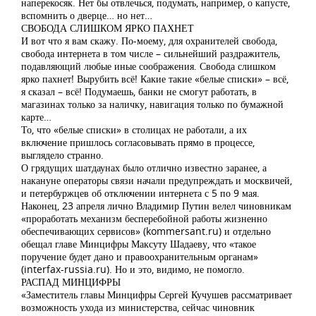
наперекосяк. Нет бы отвлечься, подумать, например, о капусте,
вспомнить о дверце… но нет…
СВОБОДА СЛИШКОМ ЯРКО ПАХНЕТ
И вот что я вам скажу. По-моему, для охранителей свобода,
свобода интернета в том числе – сильнейший раздражитель,
подавляющий любые иные соображения. Свобода слишком
ярко пахнет! Вырубить всё! Какие такие «белые списки» – всё,
я сказал – всё! Подумаешь, банки не смогут работать, в
магазинах только за наличку, навигация только по бумажной
карте…
То, что «белые списки» в столицах не работали, а их
включение пришлось согласовывать прямо в процессе,
выглядело странно.
О грядущих шатдаунах было отлично известно заранее, а
накануне операторы связи начали предупреждать и москвичей,
и петербуржцев об отключении интернета с 5 по 9 мая.
Наконец, 23 апреля лично Владимир Путин велел чиновникам
«проработать механизм бесперебойной работы жизненно
обеспечивающих сервисов» (kommersant.ru) и отдельно
обещал главе Минцифры Максуту Шадаеву, что «такое
поручение будет дано и правоохранительным органам»
(interfax-russia.ru). Но и это, видимо, не помогло.
РАСПАД МИНЦИФРЫ
«Заместитель главы Минцифры Сергей Кучушев рассматривает
возможность ухода из министерства, сейчас чиновник