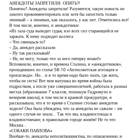
АНЕКДОТЫ ЗАПРЕТИЛИ. ОПЯТЬ?!
Понятно? Анекдоты запретили! Разумеется, такую новость не
захотел прокомментировать или хотя бы запостить только
ленивый – а ленивых, как оказалось, у нас нет. Отметились все!
В том числе, конечно, и анекдотчики:
«Из зала суда выходит судья, изо всех сил старающийся не
заржать. К нему подходит коллега:
– Что смеешься-то?
– Да, анекдот рассказали.
– Ну так рассказывай!
– Не, не могу, только что за него пятерку впаял!»
Вспомнили, конечно, и времена Сталина, и «анекдотчиков»,
проходивших по статье 58-10 «Антисоветская агитация и
пропаганда». Но… и в то время надо было знать, где жить,
чтобы не сесть! Вот моя матушка во время войны была
подростком, а после уже совершеннолетней, работала в разных
местах (образование 7 классов, техникум Гидромути и
вечерняя школа), в том числе в краевой прокуратуре, и
рассказывала, что в то время о Сталине столько анекдотов
ходило! Она была убеждена, что за анекдоты не сажали – ни
одного случая не знала… Так что мы, владивостокцы и
владивостокчане, в правильном городе живём! Не то что
Москва…
«СОБАКИ ПАВЛОВА»
Вообще-то, анекдоты неполиткорректны, по определению, и