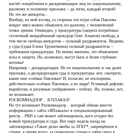
насчёт оскорбления и дискриминации лиц по национальному,
расовому и половому признаку – да легко, каждый второй!
Но это же анекдоты…
Вообще, на мой взгляд, со стороны эти игры собак Павлова
вокруг мяса можно объяснить по-разному, с человеческой
точки зрения. Очевидно, у прокуратуры (запрета потребовал
столичный межрайонный прокурор Олег Алыпов) свобода, в
том числе свобода анекдотов – сильный раздражитель. Видимо,
у суда (судья Елена Трушечкина) сильный раздражитель –
требования прокуратуры. По моему мнению, это объяснение
иска и запрета. Но, возможно, могут быть и более глубокие
мотивы!
Например – дискредитация. Не по национальному и так далее
признаку, а дискредитация суда и прокуратуры: вот, смотрите,
какие они «собаки Павлова»! И, полагаю, не поспоришь:
действительно «собаки Павлова», а не люди! Условный рефлекс
выработан, и разумные соображения – побоку. Их, похоже, нет,
не возникают.
РОСКОМНАДЗОР... Я ПЛАКАЛ!
Но тут возникает Роскомнадзор… который обязан внести
информацию с сайта «ЯПлакалъ» в специализированный
реестр… РКН и сам может заблокировать, кого угодно без
всякой прокуратуры и суда. Вот пару недель назад он
заблокировал «Такие дела» якобы за ЛГБТ*, запрещённое в
стране, а скорее всего, за громадную статью о забое скота в