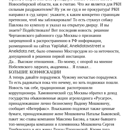
Новосибирской области, как я считаю. Что же является для РКН
сильным раздражителем? Ну уж не суд и не прокуратура! РКН
направил в суд запрос: укажите, к каким конкретно страницам
претензии, чтоб мы заблокировали! То есть стукнул собаку
Павлова по кумполу и указал на открытую дверцу. И вы
знаете? Подействовало! Вот последняя новость: решение
Чертановского районного суда Москвы о признании
запрещенной к распространению в РФ информации,
размещенной на сайтах Yaplakal, Anekdotovstreet и
Anekdoto.net, было отменено Мосгорсудом из-за неточности,
допущенной в решении первой инстанции.
Да… Высокие отношения… По-моему, с опорой на мнение
Нобелевского лауреата, академика… Я плакал…
БОЛЬШИЕ КОНФИСКАЦИИ
А теперь давайте порадуемся. Чужому несчастью порадуемся.
То есть радоваться пока что нечему, но хоть подвижки пошли.
Новость так себе, традиционная: распотрошили
коррупционера. Хамовнический суд Москвы обратил в доход
государства обыкновенные акции агрохолдинга «Русагро»,
принадлежавшие лично бизнесмену Вадиму Мошковичу,
сообщает «Интерфакс». Взысканию подлежат также ценные
бумаги, принадлежавшие жене Мошковича Наталье Быковской,
пакет экс-главы компании Максима Басова, а также бывшего
топ-менеджера компании и племянника Мошковича Сергея
Трибунского и его жены Луизы Площанской. Кроме того,