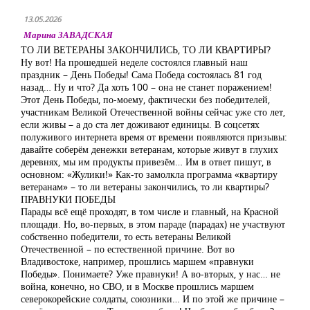
13.05.2026
Марина ЗАВАДСКАЯ
ТО ЛИ ВЕТЕРАНЫ ЗАКОНЧИЛИСЬ, ТО ЛИ КВАРТИРЫ?
Ну вот! На прошедшей неделе состоялся главный наш
праздник – День Победы! Сама Победа состоялась 81 год
назад… Ну и что? Да хоть 100 – она не станет поражением!
Этот День Победы, по-моему, фактически без победителей,
участникам Великой Отечественной войны сейчас уже сто лет,
если живы – а до ста лет доживают единицы. В соцсетях
полуживого интернета время от времени появляются призывы:
давайте соберём денежки ветеранам, которые живут в глухих
деревнях, мы им продукты привезём… Им в ответ пишут, в
основном: «Жулики!» Как-то замолкла программа «квартиру
ветеранам» – то ли ветераны закончились, то ли квартиры?
ПРАВНУКИ ПОБЕДЫ
Парады всё ещё проходят, в том числе и главный, на Красной
площади. Но, во-первых, в этом параде (парадах) не участвуют
собственно победители, то есть ветераны Великой
Отечественной – по естественной причине. Вот во
Владивостоке, например, прошлись маршем «правнуки
Победы». Понимаете? Уже правнуки! А во-вторых, у нас… не
война, конечно, но СВО, и в Москве прошлись маршем
северокорейские солдаты, союзники… И по этой же причине –