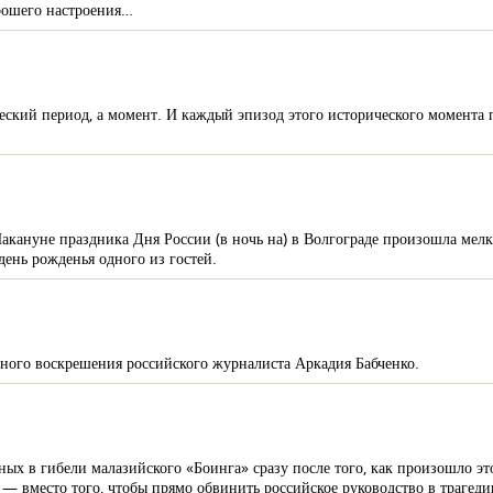
орошего настроения…
еский период, а момент. И каждый эпизод этого исторического момента
Накануне праздника Дня России (в ночь на) в Волгограде произошла мелк
день рожденья одного из гостей.
сного воскрешения российского журналиста Аркадия Бабченко.
х в гибели малазийского «Боинга» сразу после того, как произошло это
 — вместо того, чтобы прямо обвинить российское руководство в траге