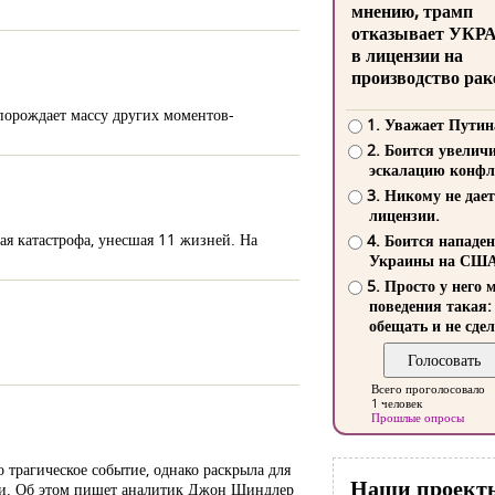
мнению, трамп
отказывает УКР
в лицензии на
производство рак
 порождает массу других моментов-
1. Уважает Путин
2. Боится увелич
эскалацию конфл
3. Никому не дает
лицензии.
ая катастрофа, унесшая 11 жизней. На
4. Боится нападе
Украины на СШ
5. Просто у него 
поведения такая:
обещать и не сдел
Всего проголосовало
1 человек
Прошлые опросы
 трагическое событие, однако раскрыла для
Наши проект
дии. Об этом пишет аналитик Джон Шиндлер