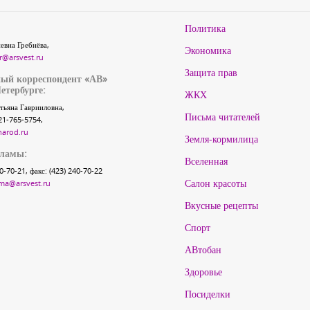
Политика
евна Гребнёва,
Экономика
r@arsvest.ru
Защита прав
ый корреспондент «АВ»
етербурге:
ЖКХ
тьяна Гаврииловна,
Письма читателей
21-765-5754,
narod.ru
Земля-кормилица
кламы:
Вселенная
40-70-21, факс: (423) 240-70-22
Салон красоты
ma@arsvest.ru
Вкусные рецепты
Спорт
АВтобан
Здоровье
Посиделки