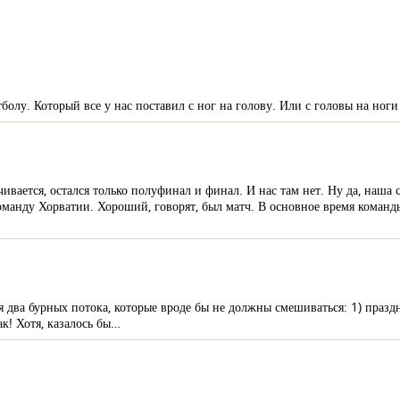
олу. Который все у нас поставил с ног на голову. Или с головы на ноги 
вается, остался только полуфинал и финал. И нас там нет. Ну да, наша 
манду Хорватии. Хороший, говорят, был матч. В основное время команд
ся два бурных потока, которые вроде бы не должны смешиваться: 1) пра
к! Хотя, казалось бы…