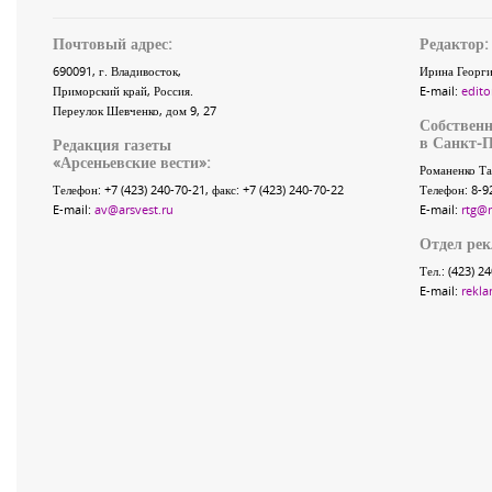
Почтовый адрес:
Редактор:
690091
, г.
Владивосток
,
Ирина Георги
Приморский край
,
Россия
.
E-mail:
edito
Переулок Шевченко
, дом 9, 27
Собственн
в Санкт-П
Редакция газеты
«
Арсеньевские вести
»:
Романенко Та
Телефон:
+7 (423) 240-70-21
, факс:
+7 (423) 240-70-22
Телефон: 8-9
E-mail:
av@arsvest.ru
E-mail:
rtg@
Отдел ре
Тел.: (423) 2
E-mail:
rekla