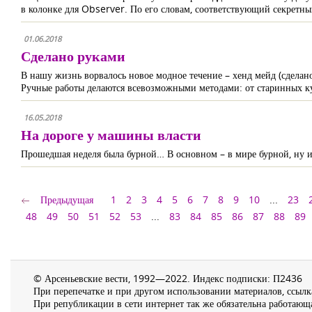
в колонке для Observer. По его словам, соответствующий секретны
01.06.2018
Сделано руками
В нашу жизнь ворвалось новое модное течение – хенд мейд (сделан
Ручные работы делаются всевозможными методами: от старинных ку
16.05.2018
На дороге у машины власти
Прошедшая неделя была бурной… В основном – в мире бурной, ну и у
Предыдущая
1
2
3
4
5
6
7
8
9
10
...
23
48
49
50
51
52
53
...
83
84
85
86
87
88
89
© Арсеньевские вести, 1992—2022. Индекс подписки: П2436
При перепечатке и при другом использовании материалов, ссылка
При републикации в сети интернет так же обязательна работающа