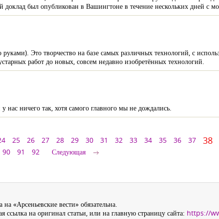
й доклад был опубликован в Вашингтоне в течение нескольких дней с мо
о руками). Это творчество на базе самых различных технологий, с испол
старных работ до новых, совсем недавно изобретённых технологий.
 нас ничего так, хотя самого главного мы не дождались.
38
24
25
26
27
28
29
30
31
32
33
34
35
36
37
90
91
92
Следующая
 на «Арсеньевские вести» обязательна.
я ссылка на оригинал статьи, или на главную страницу сайта:
https://w