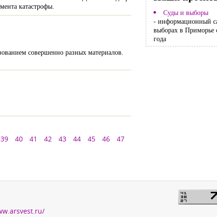
мента катастрофы.
Суды и выборы
- информационный с
выборах в Приморье 
года
ьзованием совершенно разных материалов.
39
40
41
42
43
44
45
46
47
ww.arsvest.ru/