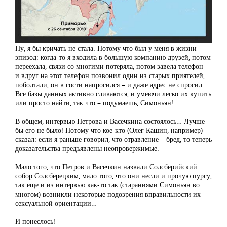
Ну, я бы кричать не стала. Потому что был у меня в жизни
эпизод: когда-то я входила в большую компанию друзей, потом
переехала, связи со многими потеряла, потом завела телефон –
и вдруг на этот телефон позвонил один из старых приятелей,
поболтали, он в гости напросился – и даже адрес не спросил.
Все базы данных активно сливаются, и умеючи легко их купить
или просто найти, так что – подумаешь, Симоньян!
В общем, интервью Петрова и Васечкина состоялось… Лучше
бы его не было! Потому что кое-кто (Олег Кашин, например)
сказал: если я раньше говорил, что отравление – бред, то теперь
доказательства предъявлены неопровержимые.
Мало того, что Петров и Васечкин назвали Солсберийский
собор Солсберецким, мало того, что они несли и прочую пургу,
так еще и из интервью как-то так (стараниями Симоньян во
многом) возникли некоторые подозрения вправильности их
сексуальной ориентации…
И понеслось!