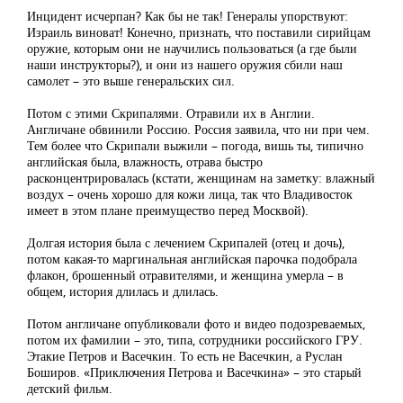
Инцидент исчерпан? Как бы не так! Генералы упорствуют:
Израиль виноват! Конечно, признать, что поставили сирийцам
оружие, которым они не научились пользоваться (а где были
наши инструкторы?), и они из нашего оружия сбили наш
самолет – это выше генеральских сил.
Потом с этими Скрипалями. Отравили их в Англии.
Англичане обвинили Россию. Россия заявила, что ни при чем.
Тем более что Скрипали выжили – погода, вишь ты, типично
английская была, влажность, отрава быстро
расконцентрировалась (кстати, женщинам на заметку: влажный
воздух – очень хорошо для кожи лица, так что Владивосток
имеет в этом плане преимущество перед Москвой).
Долгая история была с лечением Скрипалей (отец и дочь),
потом какая-то маргинальная английская парочка подобрала
флакон, брошенный отравителями, и женщина умерла – в
общем, история длилась и длилась.
Потом англичане опубликовали фото и видео подозреваемых,
потом их фамилии – это, типа, сотрудники российского ГРУ.
Этакие Петров и Васечкин. То есть не Васечкин, а Руслан
Боширов. «Приключения Петрова и Васечкина» – это старый
детский фильм.