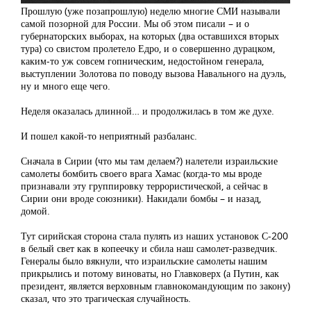
Прошлую (уже позапрошлую) неделю многие СМИ называли
самой позорной для России. Мы об этом писали – и о
губернаторских выборах, на которых (два оставшихся вторых
тура) со свистом пролетело Едро, и о совершенно дурацком,
каким-то уж совсем гопническим, недостойном генерала,
выступлении Золотова по поводу вызова Навального на дуэль,
ну и много еще чего.
Неделя оказалась длинной… и продолжилась в том же духе.
И пошел какой-то неприятный разбаланс.
Сначала в Сирии (что мы там делаем?) налетели израильские
самолеты бомбить своего врага Хамас (когда-то мы вроде
признавали эту группировку террористической, а сейчас в
Сирии они вроде союзники). Накидали бомбы – и назад,
домой.
Тут сирийская сторона стала пулять из наших установок С-200
в белый свет как в копеечку и сбила наш самолет-разведчик.
Генералы было вякнули, что израильские самолеты нашим
прикрылись и потому виноваты, но Главковерх (а Путин, как
президент, является верховным главнокомандующим по закону)
сказал, что это трагическая случайность.