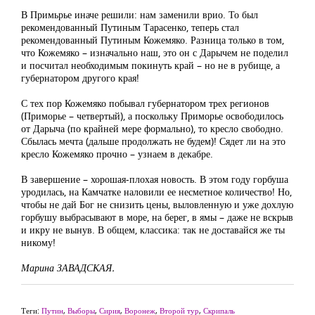
В Примьрье иначе решили: нам заменили врио. То был
рекомендованный Путиным Тарасенко, теперь стал
рекомендованный Путиным Кожемяко. Разница только в том,
что Кожемяко – изначально наш, это он с Дарычем не поделил
и посчитал необходимым покинуть край – но не в рубище, а
губернатором другого края!
С тех пор Кожемяко побывал губернатором трех регионов
(Приморье – четвертый), а поскольку Приморье освободилось
от Дарыча (по крайней мере формально), то кресло свободно.
Сбылась мечта (дальше продолжать не будем)! Сядет ли на это
кресло Кожемяко прочно – узнаем в декабре.
В завершение – хорошая-плохая новость. В этом году горбуша
уродилась, на Камчатке наловили ее несметное количество! Но,
чтобы не дай Бог не снизить цены, выловленную и уже дохлую
горбушу выбрасывают в море, на берег, в ямы – даже не вскрыв
и икру не вынув. В общем, классика: так не доставайся же ты
никому!
Марина ЗАВАДСКАЯ.
Теги:
Путин
,
Выборы
,
Сирия
,
Воронеж
,
Второй тур
,
Скрипаль