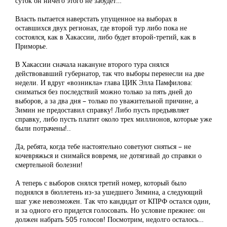
суток он ничего этого не забудет…
Власть пытается наверстать упущенное на выборах в
оставшихся двух регионах, где второй тур либо пока не
состоялся, как в Хакассии, либо будет второй-третий, как в
Приморье.
В Хакассии сначала накануне второго тура снялся
действовавший губернатор, так что выборы перенесли на две
недели. И вдруг «возникла» глава ЦИК Элла Памфилова:
сниматься без последствий можно только за пять дней до
выборов, а за два дня – только по уважительной причине, а
Зимин не предоставил справку! Либо пусть предъявляет
справку, либо пусть платит около трех миллионов, которые уже
были потрачены!..
Да, ребята, когда тебе настоятельно советуют сняться – не
кочевряжься и снимайся вовремя, не дотягивай до справки о
смертельной болезни!
А теперь с выборов снялся третий номер, который было
поднялся в бюллетень из-за ушедшего Зимина, а следующий
шаг уже невозможен. Так что кандидат от КПРФ остался один,
и за одного его придется голосовать. Но условие прежнее: он
должен набрать 505 голосов! Посмотрим, недолго осталось…