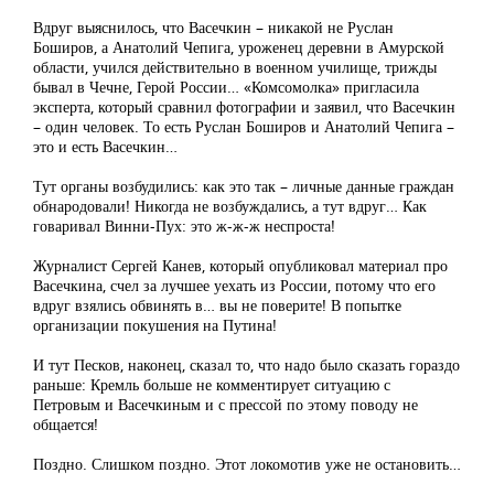
Вдруг выяснилось, что Васечкин – никакой не Руслан
Боширов, а Анатолий Чепига, уроженец деревни в Амурской
области, учился действительно в военном училище, трижды
бывал в Чечне, Герой России… «Комсомолка» пригласила
эксперта, который сравнил фотографии и заявил, что Васечкин
– один человек. То есть Руслан Боширов и Анатолий Чепига –
это и есть Васечкин…
Тут органы возбудились: как это так – личные данные граждан
обнародовали! Никогда не возбуждались, а тут вдруг… Как
говаривал Винни-Пух: это ж-ж-ж неспроста!
Журналист Сергей Канев, который опубликовал материал про
Васечкина, счел за лучшее уехать из России, потому что его
вдруг взялись обвинять в… вы не поверите! В попытке
организации покушения на Путина!
И тут Песков, наконец, сказал то, что надо было сказать гораздо
раньше: Кремль больше не комментирует ситуацию с
Петровым и Васечкиным и с прессой по этому поводу не
общается!
Поздно. Слишком поздно. Этот локомотив уже не остановить…