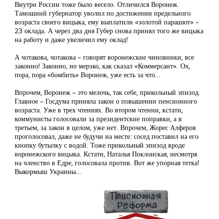
Внутри России тоже было весело. Отличился Воронеж.
Тамошний губернатор уволил по достижении предельного
возраста своего вицыка, ему выплатили «золотой парашют» –
23 оклада. А через два дня Губер снова принял того же вицыка
на работу и даже увеличил ему оклад!
А чотакова, чотакова – говорят воронежские чиновники, все
законно! Законно, но мерзко, как сказал «Коммерсант». Ох,
пора, пора «бомбить» Воронеж, уже есть за что…
Впрочем, Воронеж – это мелочь, так себе, прикольный эпизод.
Главное – Госдума приняла закон о повышении пенсионного
возраста. Уже в трех чтениях. Во втором чтении, кстати,
коммунисты голосовали за президентские поправки, а в
третьем, за закон в целом, уже нет. Впрочем, Жорес Алферов
проголосовал, даже не будучи на месте: сосед поставил на его
кнопку бутылку с водой. Тоже прикольный эпизод вроде
воронежского вицыка. Кстати, Наталья Поклонская, несмотря
на членство в Едре, голосовала против. Вот же упорная тетка!
Выкормыш Украины…