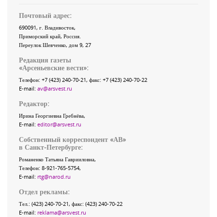
Почтовый адрес:
690091
, г.
Владивосток
,
Приморский край
,
Россия
.
Переулок Шевченко
, дом 9, 27
Редакция газеты
«
Арсеньевские вести
»:
Телефон:
+7 (423) 240-70-21
, факс:
+7 (423) 240-70-22
E-mail:
av@arsvest.ru
Редактор:
Ирина Георгиевна Гребнёва,
E-mail:
editor@arsvest.ru
Собственный корреспондент «АВ»
в Санкт-Петербурге:
Романенко Татьяна Гаврииловна,
Телефон: 8-921-765-5754,
E-mail:
rtg@narod.ru
Отдел рекламы:
Тел.: (423) 240-70-21, факс: (423) 240-70-22
E-mail:
reklama@arsvest.ru