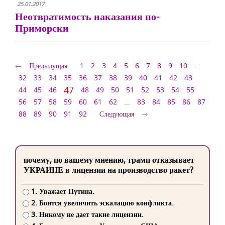
25.01.2017
Неотвратимость наказания по-
Приморски
Предыдущая
1
2
3
4
5
6
7
8
9
10
...
32
33
34
35
36
37
38
39
40
41
42
43
47
44
45
46
48
49
50
51
52
53
54
55
56
57
58
59
60
61
62
...
83
84
85
86
87
88
89
90
91
92
Следующая
почему, по вашему мнению, трамп отказывает
УКРАИНЕ в лицензии на производство ракет?
1. Уважает Путина.
2. Боится увеличить эскалацию конфликта.
3. Никому не дает такие лицензии.