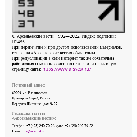
© Арсеньевские вести, 1992—2022. Индекс подписки:
П2436
При перепечатке и при другом использовании материалов,
ссылка на «Арсеньевские вести» обязательна.
При републикации в сети интернет так же обязательна
работающая ссылка на оригинал статьи, или на главную
страницу сайта:
https://www.arsvest.ru/
Почтовый адрес:
690091
, г.
Владивосток
,
Приморский край
,
Россия
.
Переулок Шевченко
, дом 9, 27
Редакция газеты
«
Арсеньевские вести
»:
Телефон:
+7 (423) 240-70-21
, факс:
+7 (423) 240-70-22
E-mail:
av@arsvest.ru