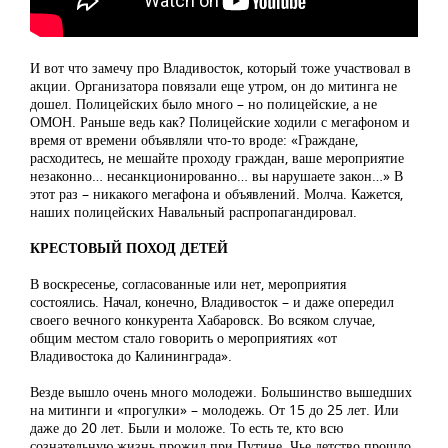
И вот что замечу про Владивосток, который тоже участвовал в
акции. Организатора повязали еще утром, он до митинга не
дошел. Полицейских было много – но полицейские, а не
ОМОН. Раньше ведь как? Полицейские ходили с мегафоном и
время от времени объявляли что-то вроде: «Граждане,
расходитесь, не мешайте проходу граждан, ваше мероприятие
незаконно… несанкционированно… вы нарушаете закон…» В
этот раз – никакого мегафона и объявлений. Молча. Кажется,
наших полицейских Навальный распропагандировал.
КРЕСТОВЫЙ ПОХОД ДЕТЕЙ
В воскресенье, согласованные или нет, мероприятия
состоялись. Начал, конечно, Владивосток – и даже опередил
своего вечного конкурента Хабаровск. Во всяком случае,
общим местом стало говорить о мероприятиях «от
Владивостока до Калининграда».
Везде вышло очень много молодежи. Большинство вышедших
на митинги и «прогулки» – молодежь. От 15 до 25 лет. Или
даже до 20 лет. Были и моложе. То есть те, кто всю
сознательную жизнь прожил при Путине. Чье детство прошло