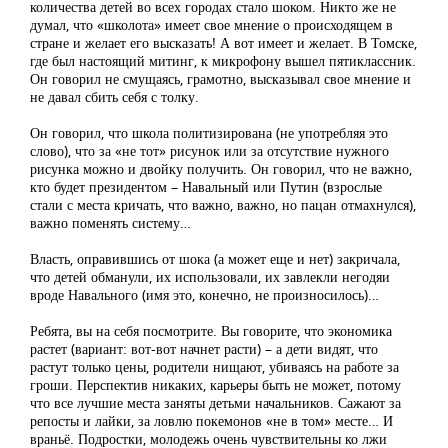
количества детей во всех городах стало шоком. Никто же не
думал, что «школота» имеет свое мнение о происходящем в
стране и желает его высказать! А вот имеет и желает. В Томске,
где был настоящий митинг, к микрофону вышел пятиклассник.
Он говорил не смущаясь, грамотно, высказывал свое мнение и
не давал сбить себя с толку.
Он говорил, что школа политизирована (не употребляя это
слово), что за «не тот» рисунок или за отсутствие нужного
рисунка можно и двойку получить. Он говорил, что не важно,
кто будет президентом – Навальный или Путин (взрослые
стали с места кричать, что важно, важно, но пацан отмахнулся),
важно поменять систему…
Власть, оправившись от шока (а может еще и нет) закричала,
что детей обманули, их использовали, их завлекли негодяи
вроде Навального (имя это, конечно, не произносилось)…
Ребята, вы на себя посмотрите. Вы говорите, что экономика
растет (вариант: вот-вот начнет расти) – а дети видят, что
растут только цены, родители нищают, убиваясь на работе за
гроши. Перспектив никаких, карьеры быть не может, потому
что все лучшие места заняты детьми начальников. Сажают за
репосты и лайки, за ловлю покемонов «не в том» месте… И
враньё. Подростки, молодежь очень чувствительны ко лжи