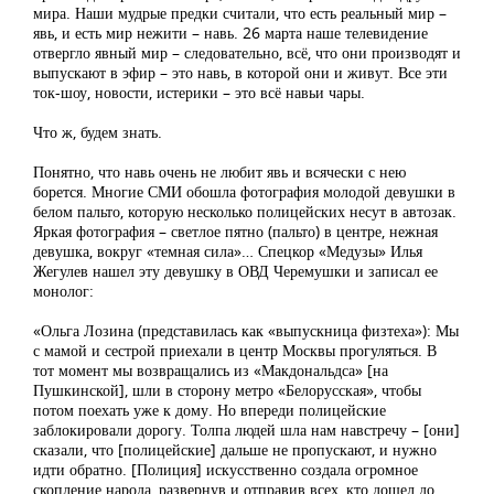
мира. Наши мудрые предки считали, что есть реальный мир –
явь, и есть мир нежити – навь. 26 марта наше телевидение
отвергло явный мир – следовательно, всё, что они производят и
выпускают в эфир – это навь, в которой они и живут. Все эти
ток-шоу, новости, истерики – это всё навьи чары.
Что ж, будем знать.
Понятно, что навь очень не любит явь и всячески с нею
борется. Многие СМИ обошла фотография молодой девушки в
белом пальто, которую несколько полицейских несут в автозак.
Яркая фотография – светлое пятно (пальто) в центре, нежная
девушка, вокруг «темная сила»… Спецкор «Медузы» Илья
Жегулев нашел эту девушку в ОВД Черемушки и записал ее
монолог:
«Ольга Лозина (представилась как «выпускница физтеха»): Мы
с мамой и сестрой приехали в центр Москвы прогуляться. В
тот момент мы возвращались из «Макдональдса» [на
Пушкинской], шли в сторону метро «Белорусская», чтобы
потом поехать уже к дому. Но впереди полицейские
заблокировали дорогу. Толпа людей шла нам навстречу – [они]
сказали, что [полицейские] дальше не пропускают, и нужно
идти обратно. [Полиция] искусственно создала огромное
скопление народа, развернув и отправив всех, кто дошел до