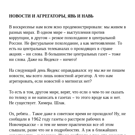
НОВОСТИ И АГРЕГАТОРЫ, ЯВЬ И НАВЬ
В воскресенье нам всем ясно продемонстрировали: мы живем в
разных мирах. В одном мире – выступления против
коррупции, в другом – резкое похолодание в центральной
России. Не фигуральное похолодание, а как метеоявление. То
есть на центральных телеканалах о проходящих в стране
акциях – ни слова. В большинстве центральных газет – тоже
ни слова. Даже на Яндексе – ничего!
На следующий день Яндекс оправдывался: ну мы же не пишем
новости, мы всего лишь новостной агрегатор. А что нам
агрегировать, если новостей о митингах нет?
То есть в том, другом мире, верят, что если о чем-то не сказать
по телику и не написать в газетах – то этого вроде как и нет.
Не существует. Химера. Шлак.
Ох, ребята… Такое даже в советское время не проходило! Ну, не
сообщали в 1962 году газеты о расстреле рабочих в
Новочеркасске – и тем не менее практически все об этом
слышали, разве что не в подробностях. А уж в ближайших