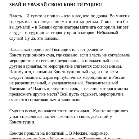
ЗНАЙ И УВАЖАЙ СВОЮ КОНСТИТУЦИЮ!
Власть… И тут-то и пошло – кто в лес, кто по дрова. Во многих
городах власть немедленно митинги запретила. И вот – что бы
вы думали! – в Казани организаторы митинга оспорили запрет
в суде – и суд принял сторону организаторов! Небывалый
случай! Ну да, это Казань…
Навальный (юрист же!) вытащил на свет решение
Конституционного суда, где сказано: если власть не согласовала
мероприятие, то есть не предоставила в положенный срок
другие варианты, то мероприятие считается согласованным.
Потому что, напомнил Конституционный суд, и нам всем
следует помнить: характер публичных мероприятий в России
не разрешительный, а уведомительный. Уведомительный!
Уведомили? Власть пропустила срок, в течение которого могла
предложить другие места? Всё, пусть отдыхает, мероприятие
считается согласованным и законным.
Судя по всему, во власти этого не ожидали. Как-то не принято
у нас справляться насчет законности своих действий у
Конституции.
Кое-где прошли на попятный… В Москве, например,
предложили пойти в Марьино, а не на Тверскую. А поздно!