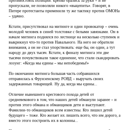
противостоять полиции: крепко брались за руки – и не
пропускали, не позволяли никого «выцепить». Говорят, в
Питере протестанты применили ту же тактику против ОМОНа
– удачно.
Кстати, присутствовал на митинге и один провокатор – очень
молодой человек в синей толстовке с белыми завязками. Он в
начале митинга поднялся по лестнице на несколько ступенек и
выкрикнул что-то против Навального. На него не обратили
внимания, а он не стал упорствовать: еще бы, он один, а тут
народу до двух тысяч. Кстати, к финалу митинга эти две
тысячи почувствовали такое единение, что стали скандировать
лозунг: «Когда мы едины – мы непобедимы!»
По окончании митинга большая часть собравшихся
отправилась к Фрунзенскому РОВД – выручать своих
задержанных товарищей. Ну да, когда мы едины…
Отличие нынешнего крестового похода детей от
средневекового в том, что наших детей обманули заранее – и
против этого обмана и обманщиков дети и выступают.
Фамилии-то обманщиков всем известны. Кто лишил детей
будущего – тоже. Кто желает их лишить всего, что им дорого, а
вместо этого построить их в колонны…