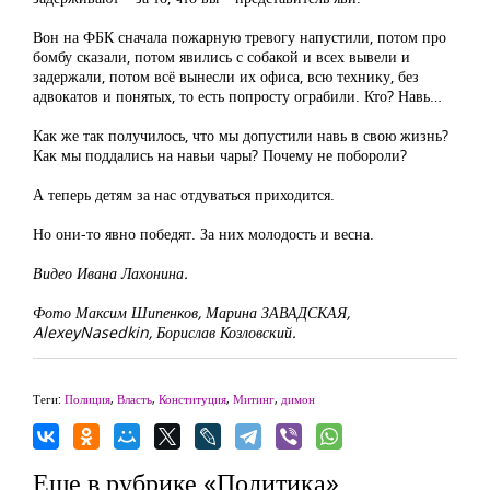
Вон на ФБК сначала пожарную тревогу напустили, потом про
бомбу сказали, потом явились с собакой и всех вывели и
задержали, потом всё вынесли их офиса, всю технику, без
адвокатов и понятых, то есть попросту ограбили. Кто? Навь…
Как же так получилось, что мы допустили навь в свою жизнь?
Как мы поддались на навьи чары? Почему не побороли?
А теперь детям за нас отдуваться приходится.
Но они-то явно победят. За них молодость и весна.
Видео Ивана Лахонина.
Фото Максим Шипенков, Марина ЗАВАДСКАЯ,
AlexeyNasedkin, Борислав Козловский.
Теги:
Полиция
,
Власть
,
Конституция
,
Митинг
,
димон
Еще в рубрике «Политика»