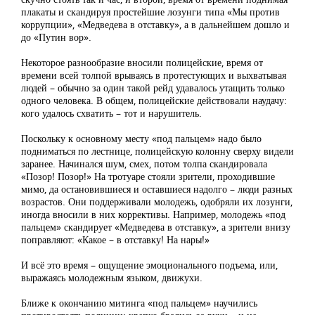
плакаты и скандируя простейшие лозунги типа «Мы против
коррупции», «Медведева в отставку», а в дальнейшем дошло и
до «Путин вор».
Некоторое разнообразие вносили полицейские, время от
времени всей толпой врываясь в протестующих и выхватывая
людей – обычно за один такой рейд удавалось утащить только
одного человека. В общем, полицейские действовали наудачу:
кого удалось схватить – тот и нарушитель.
Поскольку к основному месту «под пальцем» надо было
подниматься по лестнице, полицейскую колонну сверху видели
заранее. Начинался шум, смех, потом толпа скандировала
«Позор! Позор!» На тротуаре стояли зрители, проходившие
мимо, да остановившиеся и оставшиеся надолго – люди разных
возрастов. Они поддерживали молодежь, одобряли их лозунги,
иногда вносили в них коррективы. Например, молодежь «под
пальцем» скандирует «Медведева в отставку», а зрители внизу
поправляют: «Какое – в отставку! На нары!»
И всё это время – ощущение эмоционального подъема, или,
выражаясь молодежным языком, движухи.
Ближе к окончанию митинга «под пальцем» научились