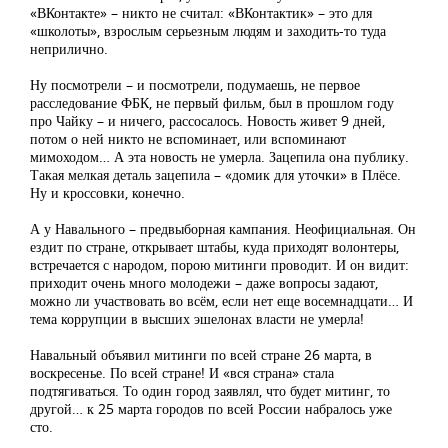
«ВКонтакте» – никто не считал: «ВКонтактик» – это для
«школоты», взрослым серьезным людям и заходить-то туда
неприлично.
Ну посмотрели – и посмотрели, подумаешь, не первое
расследование ФБК, не первый фильм, был в прошлом году
про Чайку – и ничего, рассосалось. Новость живет 9 дней,
потом о ней никто не вспоминает, или вспоминают
мимоходом… А эта новость не умерла. Зацепила она публику.
Такая мелкая деталь зацепила – «домик для уточки» в Плёсе.
Ну и кроссовки, конечно.
А у Навального – предвыборная кампания. Неофициальная. Он
ездит по стране, открывает штабы, куда приходят волонтеры,
встречается с народом, порою митинги проводит. И он видит:
приходит очень много молодежи – даже вопросы задают,
можно ли участвовать во всём, если нет еще восемнадцати… И
тема коррупции в высших эшелонах власти не умерла!
Навальный объявил митинги по всей стране 26 марта, в
воскресенье. По всей стране! И «вся страна» стала
подтягиваться. То один город заявлял, что будет митинг, то
другой… к 25 марта городов по всей России набралось уже
сто.