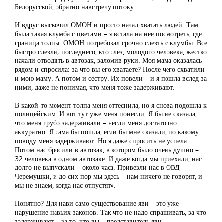
Белорусской, обратно навстречу потоку.
И вдруг выскочил ОМОН и просто начал хватать людей. Там
была такая клумба с цветами – я встала на нее посмотреть, где
граница толпы. ОМОН потребовал срочно слезть с клумбы. Все
быстро слезли; последнего, кто слез, молодого человека, жестко
начали отводить в автозак, заломив руки. Моя мама оказалась
рядом и спросила: за что вы его хватаете? После чего схватили
и мою маму. А потом и сестру. Их повели – и я пошла вслед за
ними, даже не понимая, что меня тоже задерживают.
В какой-то момент толпа меня оттеснила, но я снова подошла к
полицейским. И вот тут уже меня понесли. Я бы не сказала,
что меня грубо задерживали – несли меня достаточно
аккуратно. Я сама бы пошла, если бы мне сказали, по какому
поводу меня задерживают. Но я даже спросить не успела.
Потом нас бросили в автозак, в котором было очень душно –
32 человека в одном автозаке. И даже когда мы приехали, нас
долго не выпускали – около часа. Привезли нас в ОВД
Черемушки, и до сих пор мы здесь – нам ничего не говорят, и
мы не знаем, когда нас отпустят».
Понятно? Для нави само существование яви – это уже
нарушение навьих законов. Так что не надо спрашивать, за что
задерживают – за то, что вы – представитель яви.