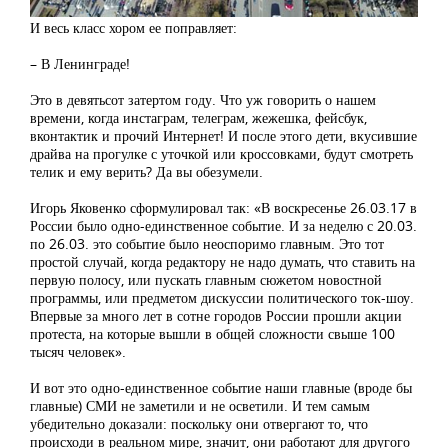
И весь класс хором ее поправляет:
– В Ленинграде!
Это в девятьсот затертом году. Что уж говорить о нашем
времени, когда инстаграм, телеграм, жежешка, фейсбук,
вконтактик и прочий Интернет! И после этого дети, вкусившие
драйва на прогулке с уточкой или кроссовками, будут смотреть
телик и ему верить? Да вы обезумели.
Игорь Яковенко сформулировал так: «В воскресенье 26.03.17 в
России было одно-единственное событие. И за неделю с 20.03.
по 26.03. это событие было неоспоримо главным. Это тот
простой случай, когда редактору не надо думать, что ставить на
первую полосу, или пускать главным сюжетом новостной
программы, или предметом дискуссии политического ток-шоу.
Впервые за много лет в сотне городов России прошли акции
протеста, на которые вышли в общей сложности свыше 100
тысяч человек».
И вот это одно-единственное событие наши главные (вроде бы
главные) СМИ не заметили и не осветили. И тем самым
убедительно доказали: поскольку они отвергают то, что
происходи в реальном мире, значит, они работают для другого