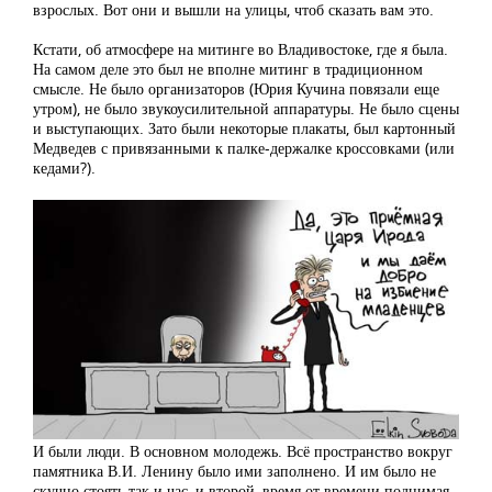
взрослых. Вот они и вышли на улицы, чтоб сказать вам это.
Кстати, об атмосфере на митинге во Владивостоке, где я была.
На самом деле это был не вполне митинг в традиционном
смысле. Не было организаторов (Юрия Кучина повязали еще
утром), не было звукоусилительной аппаратуры. Не было сцены
и выступающих. Зато были некоторые плакаты, был картонный
Медведев с привязанными к палке-держалке кроссовками (или
кедами?).
И были люди. В основном молодежь. Всё пространство вокруг
памятника В.И. Ленину было ими заполнено. И им было не
скучно стоять так и час, и второй, время от времени поднимая