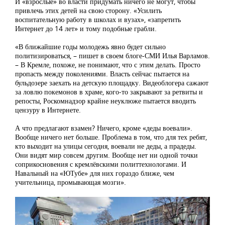
И «взрослые» во власти придумать ничего не могут, чтобы
привлечь этих детей на свою сторону. «Усилить
воспитательную работу в школах и вузах», «запретить
Интернет до 14 лет» и тому подобные грабли.
«В ближайшие годы молодежь явно будет сильно
политизироваться, – пишет в своем блоге-СМИ Илья Варламов.
– В Кремле, похоже, не понимают, что с этим делать. Просто
пропасть между поколениями. Власть сейчас пытается на
бульдозере заехать на детскую площадку. Видеоблогера сажают
за ловлю покемонов в храме, кого-то закрывают за ретвиты и
репосты, Роскомнадзор крайне неуклюже пытается вводить
цензуру в Интернете.
А что предлагают взамен? Ничего, кроме «деды воевали».
Вообще ничего нет больше. Проблема в том, что для тех ребят,
кто выходит на улицы сегодня, воевали не деды, а прадеды.
Они видят мир совсем другим. Вообще нет ни одной точки
соприкосновения с кремлёвскими политтехнологами. И
Навальный на «ЮТубе» для них гораздо ближе, чем
учительница, промывающая мозги».