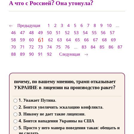
А что с Россией? Она утонула?
Предыдущая
1
2
3
4
5
6
7
8
9
10
...
46
47
48
49
50
51
52
53
54
55
56
57
61
58
59
60
62
63
64
65
66
67
68
69
70
71
72
73
74
75
76
...
83
84
85
86
87
88
89
90
91
92
Следующая
почему, по вашему мнению, трамп отказывает
УКРАИНЕ в лицензии на производство ракет?
1. Уважает Путина.
2. Боится увеличить эскалацию конфликта.
3. Никому не дает такие лицензии.
4. Боится нападения Украины на США
5. Просто у него манера поведения такая: обещать и
не сделать.