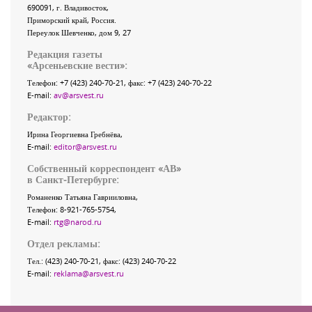
690091
, г.
Владивосток
,
Приморский край
,
Россия
.
Переулок Шевченко
, дом 9, 27
Редакция газеты
«
Арсеньевские вести
»:
Телефон:
+7 (423) 240-70-21
, факс:
+7 (423) 240-70-22
E-mail:
av@arsvest.ru
Редактор:
Ирина Георгиевна Гребнёва,
E-mail:
editor@arsvest.ru
Собственный корреспондент «АВ»
в Санкт-Петербурге:
Романенко Татьяна Гаврииловна,
Телефон: 8-921-765-5754,
E-mail:
rtg@narod.ru
Отдел рекламы:
Тел.: (423) 240-70-21, факс: (423) 240-70-22
E-mail:
reklama@arsvest.ru