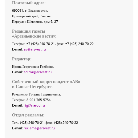
Почтовый адрес:
690091
, г.
Владивосток
,
Приморский край
,
Россия
.
Переулок Шевченко
, дом 9, 27
Редакция газеты
«
Арсеньевские вести
»:
Телефон:
+7 (423) 240-70-21
, факс:
+7 (423) 240-70-22
E-mail:
av@arsvest.ru
Редактор:
Ирина Георгиевна Гребнёва,
E-mail:
editor@arsvest.ru
Собственный корреспондент «АВ»
в Санкт-Петербурге:
Романенко Татьяна Гаврииловна,
Телефон: 8-921-765-5754,
E-mail:
rtg@narod.ru
Отдел рекламы:
Тел.: (423) 240-70-21, факс: (423) 240-70-22
E-mail:
reklama@arsvest.ru