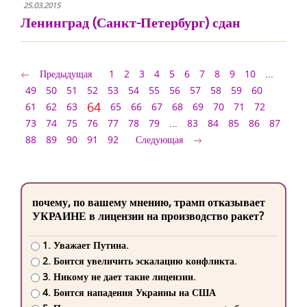
25.03.2015
Ленинград (Санкт-Петербург) сдан
Предыдущая
1
2
3
4
5
6
7
8
9
10
...
49
50
51
52
53
54
55
56
57
58
59
60
64
61
62
63
65
66
67
68
69
70
71
72
73
74
75
76
77
78
79
...
83
84
85
86
87
88
89
90
91
92
Следующая
почему, по вашему мнению, трамп отказывает
УКРАИНЕ в лицензии на производство ракет?
1. Уважает Путина.
2. Боится увеличить эскалацию конфликта.
3. Никому не дает такие лицензии.
4. Боится нападения Украины на США