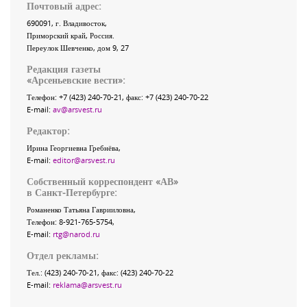
Почтовый адрес:
690091
, г.
Владивосток
,
Приморский край
,
Россия
.
Переулок Шевченко
, дом 9, 27
Редакция газеты
«
Арсеньевские вести
»:
Телефон:
+7 (423) 240-70-21
, факс:
+7 (423) 240-70-22
E-mail:
av@arsvest.ru
Редактор:
Ирина Георгиевна Гребнёва,
E-mail:
editor@arsvest.ru
Собственный корреспондент «АВ»
в Санкт-Петербурге:
Романенко Татьяна Гаврииловна,
Телефон: 8-921-765-5754,
E-mail:
rtg@narod.ru
Отдел рекламы:
Тел.: (423) 240-70-21, факс: (423) 240-70-22
E-mail:
reklama@arsvest.ru