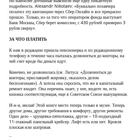
Но наиболее дотошные выяснили еще одну пикантную
подробность. Alexandr Nikolaev: «Буквально позавчера
оплатил эту квитанцию через Сбер.Онлайн и все прекрасно
прошло. Только, из-за того что оператором фонда выступает
Банк Москвы, Сбер берет комиссию, с 430 рублей примерно 3
рубля сверху».
ЗА ЧТО ПЛАТИТЬ
К нам в редакцию пришла пенсионерка и по редакционному
телефону в течение часа пыталась дозвониться до конторы, на
чей счет вроде бы деньги идут.
Конечно, не дозвонилась (см. Литуса: «Дозвониться до
конторы, приславшей жировку, оказалось делом
бесполезным»). А хотела она спросить, что же в капитальный
ремонт входит. Она перечень знает, у нее, видите ли, есть
книжка соответствующая, еще в Советском Союзе выпущенная.
И-и-и, милая! Этой книге место теперь только в музее. Теперь
другие дома, другие требования к комфорту, другие ремонты.
Одно дело – хрущевка-пятиэтажка, другое – 10-подъездный
11-этажный панельный крейсер. Лифт есть или нет. Кровля
плоская или шатровая.