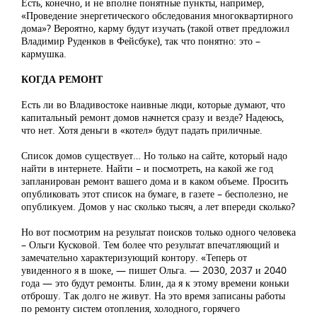
Есть, конечно, и не вполне понятные пункты, например,
«Проведение энергетического обследования многоквартирного
дома»? Вероятно, карму будут изучать (такой ответ предложил
Владимир Руденков в Фейсбуке), так что понятно: это –
кармушка.
КОГДА РЕМОНТ
Есть ли во Владивостоке наивные люди, которые думают, что
капитальный ремонт домов начнется сразу и везде? Надеюсь,
что нет. Хотя деньги в «котел» будут падать приличные.
Список домов существует… Но только на сайте, который надо
найти в интернете. Найти – и посмотреть, на какой же год
запланирован ремонт вашего дома и в каком объеме. Просить
опубликовать этот список на бумаге, в газете – бесполезно, не
опубликуем. Домов у нас сколько тысяч, а лет впереди сколько?
Но вот посмотрим на результат поисков только одного человека
– Ольги Кусковой. Тем более что результат впечатляющий и
замечательно характеризующий контору. «Теперь от
увиденного я в шоке, — пишет Ольга. — 2030, 2037 и 2040
года — это будут ремонты. Блин, да я к этому времени коньки
отброшу. Так долго не живут. На это время записаны работы
по ремонту систем отопления, холодного, горячего