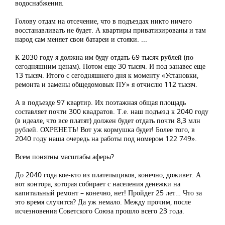
водоснабжения.
Голову отдам на отсечение, что в подъездах никто ничего
восстанавливать не будет. А квартиры приватизированы и там
народ сам меняет свои батареи и стояки. ...
К 2030 году я должна им буду отдать 69 тысяч рублей (по
сегодняшним ценам). Потом еще 30 тысяч. И под занавес еще
13 тысяч. Итого с сегодняшнего дня к моменту «Установки,
ремонта и замены общедомовых ПУ» я отчислю 112 тысяч.
А в подъезде 97 квартир. Их поэтажная общая площадь
составляет почти 300 квадратов. Т.е. наш подъезд к 2040 году
(в идеале, что все платят) должен будет отдать почти 8,3 млн
рублей. ОХРЕНЕТЬ! Вот уж кормушка будет! Более того, в
2040 году наша очередь на работы под номером 122 749».
Всем понятны масштабы аферы?
До 2040 года кое-кто из плательщиков, конечно, доживет. А
вот контора, которая собирает с населения денежки на
капитальный ремонт – конечно, нет! Пройдет 25 лет… Что за
это время случится? Да уж немало. Между прочим, после
исчезновения Советского Союза прошло всего 23 года.