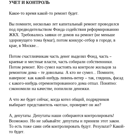
УЧЕТ И КОНТРОЛЬ
Какое-то время какой-то ремонт будет.
Вы помните, несколько лет капитальный ремонт проводился
под предводительством Фонда содействия реформированию
ЖКХ. Требовались заявки от домов на ремонт (не меньше
здоровущего тома бумаг), потом конкурс-отбор в городе, в
крае, в Москве…
Потом счастливчикам часть денег выделял Фонд, часть –
краевые и местные власти, часть собирали собственники.
Потом ремонт. Кто сумел настоять на контроле жильцов за
ремонтом дома – те довольны. А кто не сумел… Помните,
наверное: как какой-нибудь ливень-ветер – так, глядишь, фасад
с какого-нибудь отремонтированного дома отпал. Понятно:
сэкономили на качестве, попилили денежки.
А что же будет сейчас, когда котел общий, подрядчиков
выбирает представитель «котла», проверяет он же?
А, депутаты. Депутаты наши собираются контролировать!
Возможно. Но не забывайте: депутаты и приняли этот закон.
То есть тоже сами себя контролировать будут. Результат? Какой-
то будет.