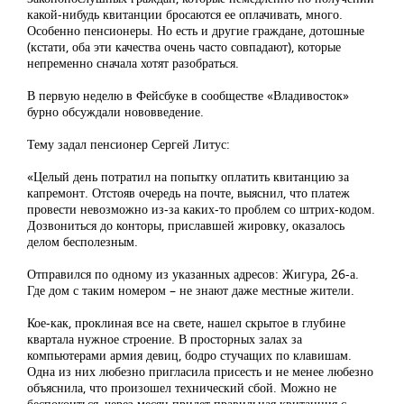
какой-нибудь квитанции бросаются ее оплачивать, много.
Особенно пенсионеры. Но есть и другие граждане, дотошные
(кстати, оба эти качества очень часто совпадают), которые
непременно сначала хотят разобраться.
В первую неделю в Фейсбуке в сообществе «Владивосток»
бурно обсуждали нововведение.
Тему задал пенсионер Сергей Литус:
«Целый день потратил на попытку оплатить квитанцию за
капремонт. Отстояв очередь на почте, выяснил, что платеж
провести невозможно из-за каких-то проблем со штрих-кодом.
Дозвониться до конторы, приславшей жировку, оказалось
делом бесполезным.
Отправился по одному из указанных адресов: Жигура, 26-а.
Где дом с таким номером – не знают даже местные жители.
Кое-как, проклиная все на свете, нашел скрытое в глубине
квартала нужное строение. В просторных залах за
компьютерами армия девиц, бодро стучащих по клавишам.
Одна из них любезно пригласила присесть и не менее любезно
объяснила, что произошел технический сбой. Можно не
беспокоиться, через месяц придет правильная квитанция с