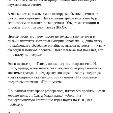
двухмесячным счетом.
А что касается оплаты в жилконтору за обычный ремонт, то
она остается прежней. Наивно поинтересовался, а что будет,
если совсем не платить за капремонт. Увы, те же санкции и
штрафы, что и при неоплате за ЖКХ».
Причем косяк этот имел место не только на почте, но и в
онлайн-платежах. Вот опыт Валерия Королюка: «Давно плачу
по шаблонам в сбербанке-онлайн, не выходя из дома – никаких
очередей и поисков проблем! Этого платежа там пока нет, вот
и не плачу по нему...»
Это в первые дни. Теперь понемногу все исправляется. На
почте, правда, обжегшиеся раз граждане (или родственники-
знакомые граждан) предварительно спрашивают у оператора:
«Вы за капремонт квитанции принимаете?» И в основном
операторы отвечают: «Принимаем».
С онлайном тоже вроде разобрались, платят без проблем – если
хорошо поищут. Ольга Максименко: «Оплатила
вышеупомянутую квитанцию через поиск по ИНН, без
проблем».