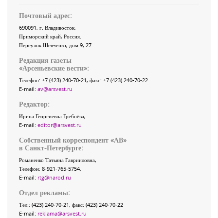
Почтовый адрес:
690091
, г.
Владивосток
,
Приморский край
,
Россия
.
Переулок Шевченко
, дом 9, 27
Редакция газеты
«
Арсеньевские вести
»:
Телефон:
+7 (423) 240-70-21
, факс:
+7 (423) 240-70-22
E-mail:
av@arsvest.ru
Редактор:
Ирина Георгиевна Гребнёва,
E-mail:
editor@arsvest.ru
Собственный корреспондент «АВ»
в Санкт-Петербурге:
Романенко Татьяна Гаврииловна,
Телефон: 8-921-765-5754,
E-mail:
rtg@narod.ru
Отдел рекламы:
Тел.: (423) 240-70-21, факс: (423) 240-70-22
E-mail:
reklama@arsvest.ru