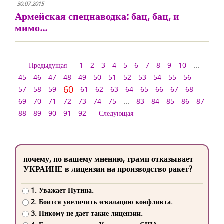
30.07.2015
Армейская спецнаводка: бац, бац, и
мимо...
Предыдущая
1
2
3
4
5
6
7
8
9
10
...
45
46
47
48
49
50
51
52
53
54
55
56
60
57
58
59
61
62
63
64
65
66
67
68
69
70
71
72
73
74
75
...
83
84
85
86
87
88
89
90
91
92
Следующая
почему, по вашему мнению, трамп отказывает
УКРАИНЕ в лицензии на производство ракет?
1. Уважает Путина.
2. Боится увеличить эскалацию конфликта.
3. Никому не дает такие лицензии.