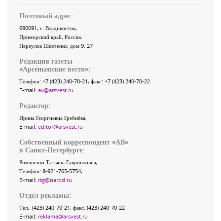
Почтовый адрес:
690091
, г.
Владивосток
,
Приморский край
,
Россия
.
Переулок Шевченко
, дом 9, 27
Редакция газеты
«
Арсеньевские вести
»:
Телефон:
+7 (423) 240-70-21
, факс:
+7 (423) 240-70-22
E-mail:
av@arsvest.ru
Редактор:
Ирина Георгиевна Гребнёва,
E-mail:
editor@arsvest.ru
Собственный корреспондент «АВ»
в Санкт-Петербурге:
Романенко Татьяна Гаврииловна,
Телефон: 8-921-765-5754,
E-mail:
rtg@narod.ru
Отдел рекламы:
Тел.: (423) 240-70-21, факс: (423) 240-70-22
E-mail:
reklama@arsvest.ru